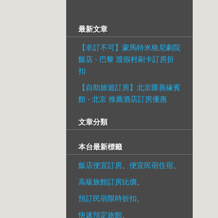
最新文章
【非訂不可】蒙馬特米格尼劇院
飯店 - 巴黎 渡假村刷卡訂房折
扣
【自助旅遊訂房】北京匯善緣賓
館 - 北京 推薦酒店訂房優惠
文章分類
本台最新標籤
飯店便宜訂房
、
便宜民宿住宿
、
高級旅館訂房比價
、
預訂民宿限時折扣
、
快速預定旅館
、