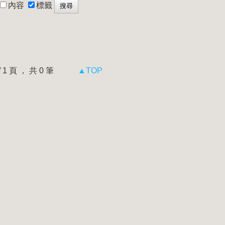
內容
標籤
 / 1 頁 ， 共 0 筆
▲TOP