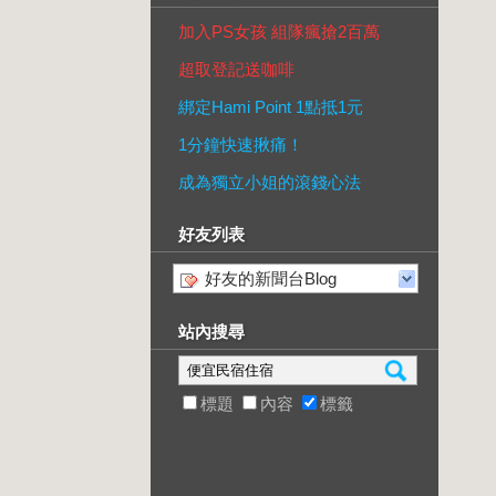
加入PS女孩 組隊瘋搶2百萬
超取登記送咖啡
綁定Hami Point 1點抵1元
1分鐘快速揪痛！
成為獨立小姐的滾錢心法
好友列表
好友的新聞台Blog
站內搜尋
標題
內容
標籤