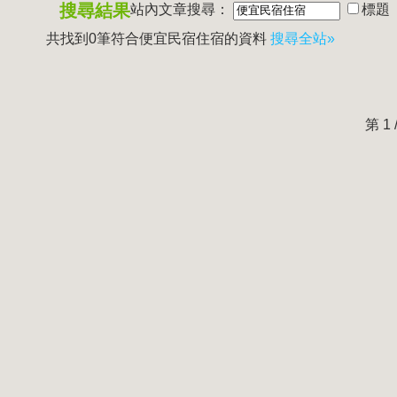
搜尋結果
站內文章搜尋：
標題
共找到0筆符合
便宜民宿住宿
的資料
搜尋全站»
第 1