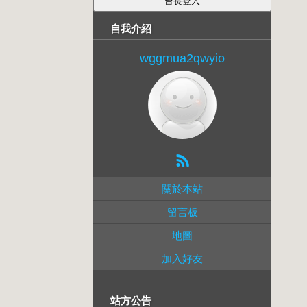
自我介紹
wggmua2qwyio
關於本站
留言板
地圖
加入好友
站方公告