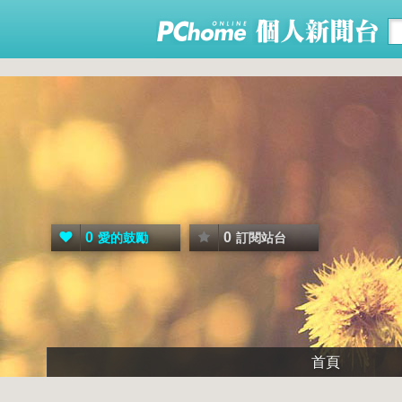
0
0
愛的鼓勵
訂閱站台
首頁