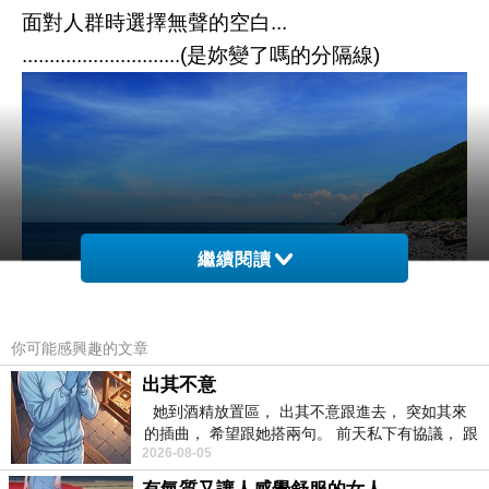
面對人群時選擇無聲的空白...
.............................(是妳變了嗎的分隔線)
繼續閱讀
你可能感興趣的文章
出其不意
她到酒精放置區， 出其不意跟進去， 突如其來
的插曲， 希望跟她搭兩句。 前天私下有協議， 跟
這是個因意外而延後的小旅行
2026-08-05
著阿弟丟拉基
最初