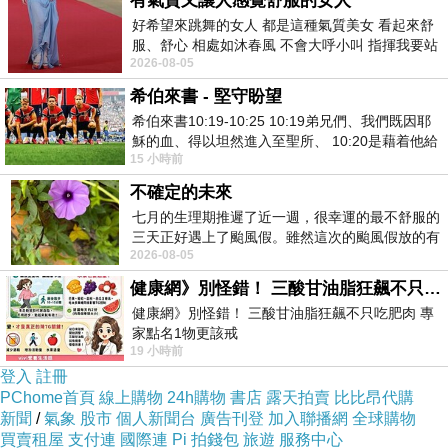
有氣質又讓人感覺舒服的女人
因純粹想來聽聽南田的海浪聲
好希望來跳舞的女人 都是這種氣質美女 看起來舒
服、舒心 相處如沐春風 不會大呼小叫 指揮我要站
於是
2026-08-05
哪個位子 妳老幾？？
約了伙伴一同到這台灣公路的缺角...
希伯來書 - 堅守盼望
希伯來書10:19-10:25 10:19弟兄們、我們既因耶
穌的血、得以坦然進入至聖所、 10:20是藉着他給
15 小時前
我們開了一條又新又活的路從幔子經過
不確定的未來
七月的生理期推遲了近一週，很幸運的最不舒服的
三天正好遇上了颱風假。雖然這次的颱風假放的有
2026-08-05
點虛，因為風雨不大，但這也是最想要的
健康網》別怪錯！ 三酸甘油脂狂飆不只吃肥肉 專家點名1物更該戒
健康網》別怪錯！ 三酸甘油脂狂飆不只吃肥肉 專
家點名1物更該戒
19 小時前
https://health.ltn.com.tw/article/breakingnews/55
登入
註冊
PChome首頁
線上購物
24h購物
書店
露天拍賣
比比昂代購
新聞
/
氣象
股市
個人新聞台
廣告刊登
加入聯播網
全球購物
買賣租屋
支付連
國際連
Pi 拍錢包
旅遊
服務中心