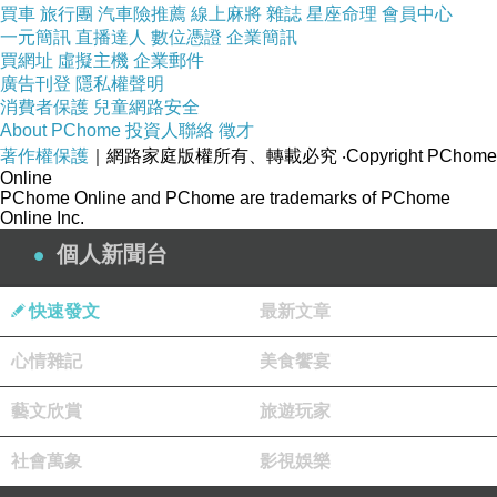
買車
旅行團
汽車險推薦
線上麻將
雜誌
星座命理
會員中心
一元簡訊
直播達人
數位憑證
企業簡訊
買網址
虛擬主機
企業郵件
廣告刊登
隱私權聲明
消費者保護
兒童網路安全
About PChome
投資人聯絡
徵才
著作權保護
｜網路家庭版權所有、轉載必究
‧Copyright PChome
Online
PChome Online and PChome are trademarks of PChome
Online Inc.
個人新聞台
絕對過量級的紫外線
刺眼的陽光
快速發文
最新文章
讓這次的出遊過程也一如往常的狼狽...
心情雜記
美食饗宴
藝文欣賞
旅遊玩家
社會萬象
影視娛樂