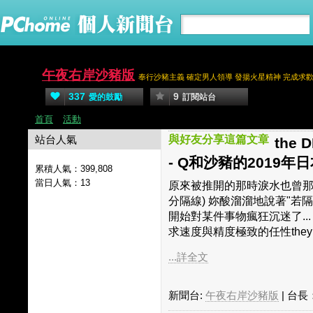
午夜右岸沙豬版
奉行沙豬主義 確定男人領導 發揚火星精神 完成求歡大
337
9
愛的鼓勵
訂閱站台
首頁
活動
站台人氣
與好友分享這篇文章
the 
- Q和沙豬的2019
累積人氣：
399,808
當日人氣：
13
原來被推開的那時淚水也曾那樣靜靜的落下
分隔線) 妳酸溜溜地說著"若
開始對某件事物瘋狂沉迷了..
求速度與精度極致的任性they thin
...詳全文
新聞台:
午夜右岸沙豬版
| 台長