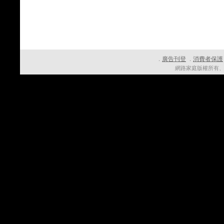
廣告刊登
消費者保護
．
．
網路家庭版權所有、轉載必究