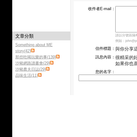
收件者E-mail：
文章分類
請以分號區隔每個
例如：john@pch
Something about ME
信件標題：
與你分享
story(42)
那些吃喝玩樂的事(139)
訊息內容：
很精采的
沙豬網路讀書會(29)
如果你也
沙豬農夫日誌(29)
您的名字：
品味生活(11)