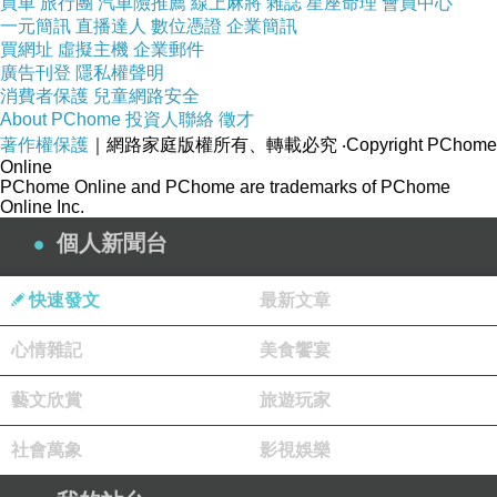
買車
旅行團
汽車險推薦
線上麻將
雜誌
星座命理
會員中心
一元簡訊
直播達人
數位憑證
企業簡訊
買網址
虛擬主機
企業郵件
廣告刊登
隱私權聲明
消費者保護
兒童網路安全
About PChome
投資人聯絡
徵才
著作權保護
｜網路家庭版權所有、轉載必究
‧Copyright PChome
Online
PChome Online and PChome are trademarks of PChome
Online Inc.
個人新聞台
快速發文
最新文章
心情雜記
美食饗宴
藝文欣賞
旅遊玩家
社會萬象
影視娛樂