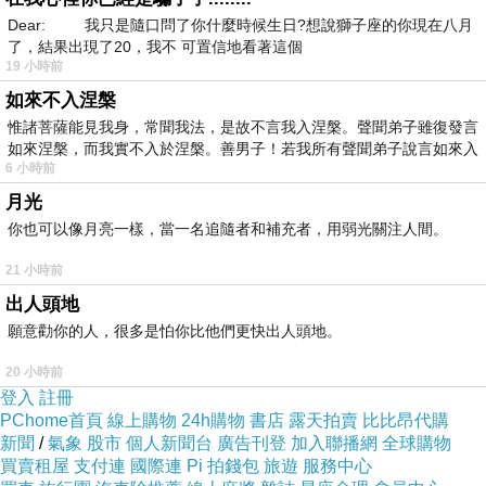
Dear: 我只是隨口問了你什麼時候生日?想說獅子座的你現在八月
了，結果出現了20，我不 可置信地看著這個
19 小時前
如來不入涅槃
惟諸菩薩能見我身，常聞我法，是故不言我入涅槃。聲聞弟子雖復發言
如來涅槃，而我實不入於涅槃。善男子！若我所有聲聞弟子說言如來入
6 小時前
月光
你也可以像月亮一樣，當一名追隨者和補充者，用弱光關注人間。
21 小時前
出人頭地
願意勸你的人，很多是怕你比他們更快出人頭地。
20 小時前
登入
註冊
PChome首頁
線上購物
24h購物
書店
露天拍賣
比比昂代購
新聞
/
氣象
股市
個人新聞台
廣告刊登
加入聯播網
全球購物
買賣租屋
支付連
國際連
Pi 拍錢包
旅遊
服務中心