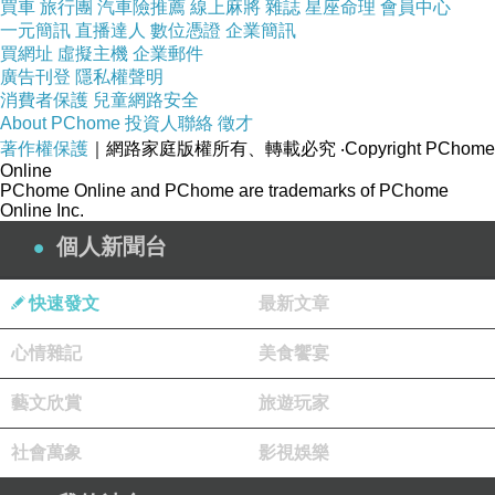
買車
旅行團
汽車險推薦
線上麻將
雜誌
星座命理
會員中心
一元簡訊
直播達人
數位憑證
企業簡訊
買網址
虛擬主機
企業郵件
廣告刊登
隱私權聲明
消費者保護
兒童網路安全
About PChome
投資人聯絡
徵才
著作權保護
｜網路家庭版權所有、轉載必究
‧Copyright PChome
Online
PChome Online and PChome are trademarks of PChome
Online Inc.
個人新聞台
快速發文
最新文章
心情雜記
美食饗宴
藝文欣賞
旅遊玩家
社會萬象
影視娛樂