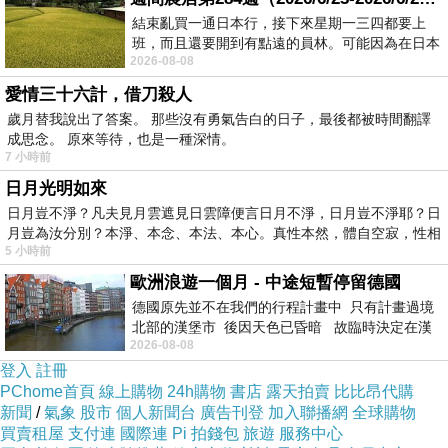
結束亂買一通日本行，接下來星期一三四都要上
班，而且還要開到有點遠的員林。可能因為在日本
2026-08-08
花不少錢，星期一出門上班時，心裡沒有一
愛情三十六計，借刀殺人
歲月替我說出了答案。 那些沒有勇氣告白的日子，最後都被時間翻譯
成思念。 原來等待，也是一種深情。
7 小時前
日月光明如來
日月豈不淨？凡夫見月雲遮見日雲障便言日月不淨，日月豈不淨耶？日
月豈為汝分別？本淨、本念、本法、本心。真性本然，體自空寂，性相
5 小時前
歐洲浪遊一個月 - 中途短暫停留德國
德國原先並不在我們的行程計畫中 只有計畫過境
北部的漢堡市 後因天色已昏暗 故臨時決定在漢
2026-08-08
堡市吃晚餐和過夜
登入
註冊
PChome首頁
線上購物
24h購物
書店
露天拍賣
比比昂代購
新聞
/
氣象
股市
個人新聞台
廣告刊登
加入聯播網
全球購物
買賣租屋
支付連
國際連
Pi 拍錢包
旅遊
服務中心