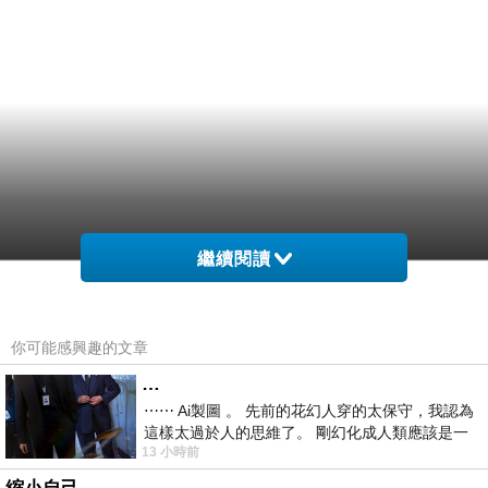
繼續閱讀
你可能感興趣的文章
…
⋯⋯ Ai製圖 。 先前的花幻人穿的太保守，我認為
這樣太過於人的思維了。 剛幻化成人類應該是一
13 小時前
絲不掛吧？ 當然這樣是創不出