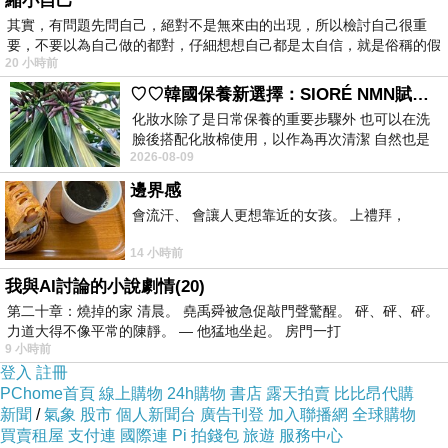
縮小自己
其實，有問題先問自己，絕對不是無來由的出現，所以檢討自己很重
要，不要以為自己做的都對，仔細想想自己都是太自信，就是俗稱的假
20 小時前
♡♡韓國保養新選擇：SIORÉ NMN賦活泡泡化妝水♡♡
化妝水除了是日常保養的重要步驟外 也可以在洗
臉後搭配化妝棉使用，以作為再次清潔 自然也是
2026-08-09
我的保養必備品項 不過，我對於化妝
邊界感
會流汗、 會讓人更想靠近的女孩。 上禮拜，
14 小時前
我與AI討論的小說劇情(20)
第二十章：燒掉的家 清晨。 堯禹舜被急促敲門聲驚醒。 砰、砰、砰。
力道大得不像平常的陳靜。 — 他猛地坐起。 房門一打
9 小時前
登入
註冊
PChome首頁
線上購物
24h購物
書店
露天拍賣
比比昂代購
新聞
/
氣象
股市
個人新聞台
廣告刊登
加入聯播網
全球購物
買賣租屋
支付連
國際連
Pi 拍錢包
旅遊
服務中心