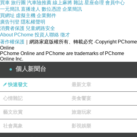
買車
旅行團
汽車險推薦
線上麻將
雜誌
星座命理
會員中心
一元簡訊
直播達人
數位憑證
企業簡訊
買網址
虛擬主機
企業郵件
廣告刊登
隱私權聲明
消費者保護
兒童網路安全
About PChome
投資人聯絡
徵才
著作權保護
｜網路家庭版權所有、轉載必究
‧Copyright PChome
Online
PChome Online and PChome are trademarks of PChome
Online Inc.
個人新聞台
快速發文
最新文章
心情雜記
美食饗宴
藝文欣賞
旅遊玩家
社會萬象
影視娛樂