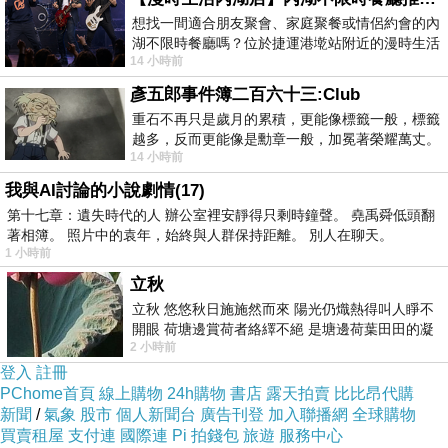
想找一間適合朋友聚會、家庭聚餐或情侶約會的內
湖不限時餐廳嗎？位於捷運港墘站附近的漫時生活
14 小時前
內湖店，從捷運站步行約4分鐘即可抵
彥五郎事件簿二百六十三:Club
重石不再只是歲月的累積，更能像標籤一般，標籤
越多，反而更能像是勳章一般，加冕著榮耀萬丈。
14 小時前
習慣一如縱容，成了再難輕輕放下的罪證
我與AI討論的小說劇情(17)
第十七章：遺失時代的人 辦公室裡安靜得只剩時鐘聲。 堯禹舜低頭翻
著相簿。 照片中的袁年，始終與人群保持距離。 別人在聊天。
1 小時前
立秋
立秋 悠悠秋日施施然而來 陽光仍熾熱得叫人睜不
開眼 荷塘邊賞荷者絡繹不絕 是塘邊荷葉田田的凝
2 小時前
望 風中飄逸的是映日荷花別樣紅
登入
註冊
PChome首頁
線上購物
24h購物
書店
露天拍賣
比比昂代購
新聞
/
氣象
股市
個人新聞台
廣告刊登
加入聯播網
全球購物
買賣租屋
支付連
國際連
Pi 拍錢包
旅遊
服務中心