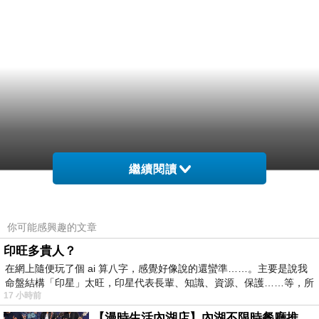
繼續閱讀
你可能感興趣的文章
印旺多貴人？
在網上隨便玩了個 ai 算八字，感覺好像說的還蠻準……。主要是說我
命盤結構「印星」太旺，印星代表長輩、知識、資源、保護……等，所
17 小時前
【漫時生活內湖店】內湖不限時餐廳推薦｜捷運港墘站美食，聚餐、約會、家庭聚會首選，正餐甜點一次滿足