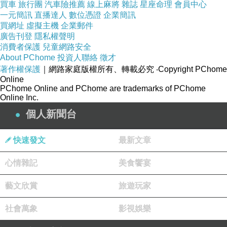
買車
旅行團
汽車險推薦
線上麻將
雜誌
星座命理
會員中心
一元簡訊
直播達人
數位憑證
企業簡訊
買網址
虛擬主機
企業郵件
廣告刊登
隱私權聲明
消費者保護
兒童網路安全
About PChome
投資人聯絡
徵才
著作權保護
｜網路家庭版權所有、轉載必究
‧Copyright PChome
Online
PChome Online and PChome are trademarks of PChome
Online Inc.
個人新聞台
快速發文
最新文章
心情雜記
美食饗宴
藝文欣賞
旅遊玩家
社會萬象
影視娛樂