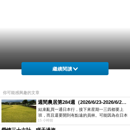
繼續閱讀
你可能感興趣的文章
週間農居第284週（2026/6/23-2026/6/24) 夏至 金黃稻浪洋溢豐收喜悅
結束亂買一通日本行，接下來星期一三四都要上
班，而且還要開到有點遠的員林。可能因為在日本
15 小時前
花不少錢，星期一出門上班時，心裡沒有一