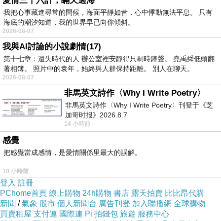
愛情三十六計，瞞天過海
我把心事藏進尋常的問候，海面平靜如昔，心中悸動無法平息。 只有
海底的潮汐知道，我的世界早已向你傾斜。
2026-08-07
我與AI討論的小說劇情(17)
第十七章：遺失時代的人 辦公室裡安靜得只剩時鐘聲。 堯禹舜低頭翻
著相簿。 照片中的袁年，始終與人群保持距離。 別人在聊天。
2026-08-07
非馬英文詩作〈Why I Write Poetry〉
非馬英文詩作〈Why I Write Poetry〉刊登于《芝
加哥时报》2026.8.7
14 小時前
感覺
把感覺當成感情，是愛情關係里最大的誤解。
10 小時前
登入
註冊
PChome首頁
線上購物
24h購物
書店
露天拍賣
比比昂代購
新聞
/
氣象
股市
個人新聞台
廣告刊登
加入聯播網
全球購物
買賣租屋
支付連
國際連
Pi 拍錢包
旅遊
服務中心