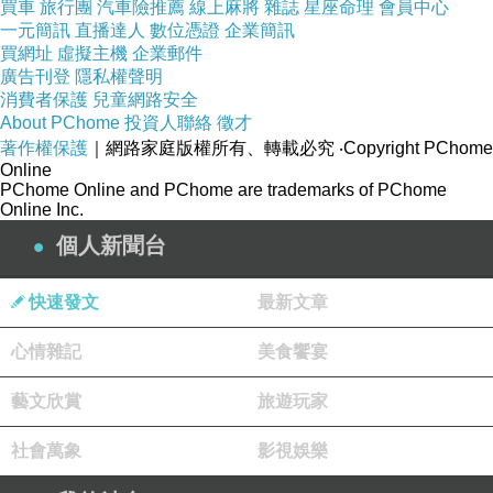
買車
旅行團
汽車險推薦
線上麻將
雜誌
星座命理
會員中心
一元簡訊
直播達人
數位憑證
企業簡訊
買網址
虛擬主機
企業郵件
廣告刊登
隱私權聲明
消費者保護
兒童網路安全
About PChome
投資人聯絡
徵才
著作權保護
｜網路家庭版權所有、轉載必究
‧Copyright PChome
Online
PChome Online and PChome are trademarks of PChome
Online Inc.
個人新聞台
快速發文
最新文章
心情雜記
美食饗宴
藝文欣賞
旅遊玩家
社會萬象
影視娛樂