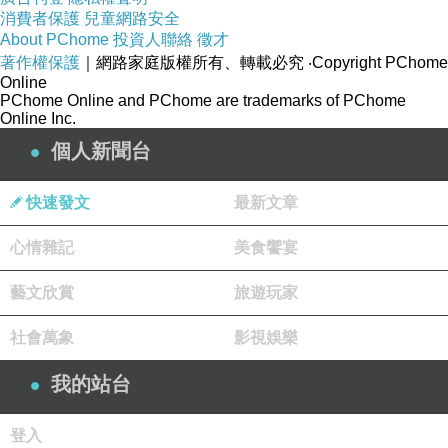
消費者保護
兒童網路安全
About PChome
投資人聯絡
徵才
著作權保護
｜網路家庭版權所有、轉載必究
‧Copyright PChome
Online
PChome Online and PChome are trademarks of PChome
Online Inc.
個人新聞台
快速發文
最新文章
※更多MENU請點我
心情雜記
美食饗宴
一品滋味，健康又美味
藝文欣賞
旅遊玩家
獨家培養的老麵製作發酵，並堅持嚴選高品質食
社會萬象
影視娛樂
材，不添加香精與防腐劑，以做給家人食用的心
我的站台
情，層層把關用心製作出最美味的饅頭，給每位
信任【名家一品頂級手工香Q饅頭】的客人們，
登入
品嚐到健康又美味的饅頭產品。