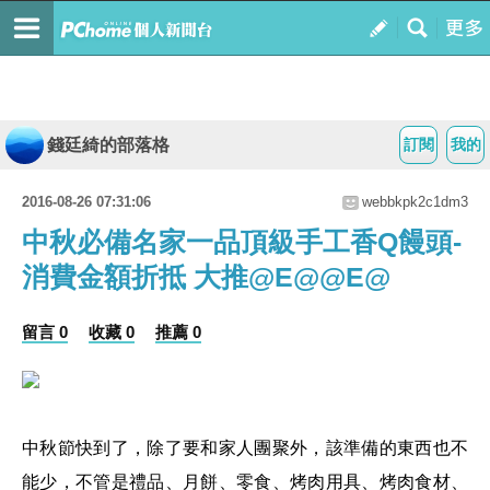
錢廷綺的部落格
訂閱
我的
2016-08-26 07:31:06
webbkpk2c1dm3
中秋必備名家一品頂級手工香Q饅頭-
消費金額折抵 大推@E@@E@
留言 0
收藏 0
推薦 0
中秋節快到了，除了要和家人團聚外，該準備的東西也不
能少，
不管是禮品、月餅、零食、烤肉用具、烤肉食材、