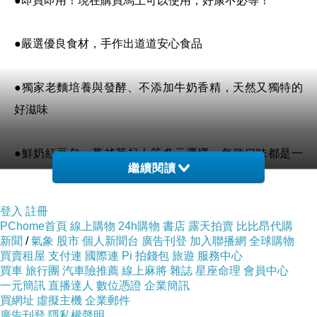
●即買即用！現在購買馬上可以使用，好康不必等！
●嚴選優良食材，手作出道道安心食品
●獨家老麵培養與發酵、不添加牛奶香精，天然又獨特的
好滋味
●鮮奶紅豆包、蔓越莓起士等多元選擇，每種口味都是一
繼續閱讀
中秋禮盒
品！
登入
註冊
$88
抵用店內$120
店內消費金額
PChome首頁
線上購物
24h購物
書店
露天拍賣
比比昂代購
新聞
/
氣象
股市
個人新聞台
廣告刊登
加入聯播網
全球購物
買賣租屋
支付連
國際連
Pi 拍錢包
旅遊
服務中心
買車
旅行團
汽車險推薦
線上麻將
雜誌
星座命理
會員中心
一元簡訊
直播達人
數位憑證
企業簡訊
買網址
虛擬主機
企業郵件
廣告刊登
隱私權聲明