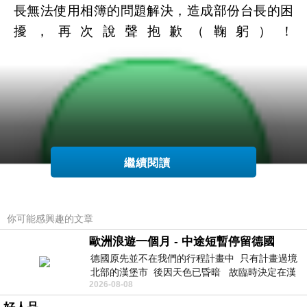
長無法使用相簿的問題解決，
造成部份台長的困
擾，再次說聲抱歉
（鞠躬）！
繼續閱讀
你可能感興趣的文章
歐洲浪遊一個月 - 中途短暫停留德國
德國原先並不在我們的行程計畫中 只有計畫過境
北部的漢堡市 後因天色已昏暗 故臨時決定在漢
2026-08-08
堡市吃晚餐和過夜