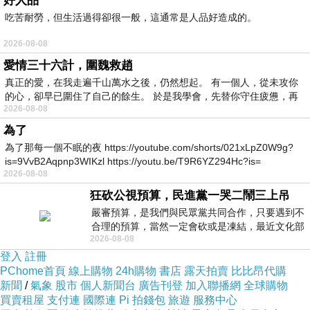
好人品
吃苦耐勞，但生活過得卻很一般，這通常是人品好造成的。
2026-08-08
愛情三十六計，圍魏救趙
真正的愛，在我走遍千山萬水之後，仍然想起。 有一個人，從未攻你
2010.6.8 15:53 進度補充
的心，卻早已圍住了自己的餘生。 於是我學會，先替你守住疲憊，再
2026-08-08
各位親愛的台長︰
為了
為了那每一個不眠的夜 https://youtube.com/shorts/021xLpZ0W9g?
is=9VvB2Aqpnp3WIKzl https://youtu.be/T9R6YZ294Hc?is=
從上週五開始
，
工程師就針對部分有問題的會員
2026-08-08
相簿陸續進行修復當中
，
而為了加快處理速度，
狂砍公視預算，民進黨一哭二鬧三上吊
若您發生以上情形且有急迫需求請至
客服信箱
，
嚴審預算，是我們與民眾黨共同合作，只要遇到不
合理的預算，當然一定會砍或是凍結，最近文化部
在"問題與建議"中留下您的
「相簿帳號」
，我們
2026-08-08
要編列公視和Taiwan plus預算，在110年
會請工程師儘快處理您的問題！
登入
註冊
PChome首頁
線上購物
24h購物
書店
露天拍賣
比比昂代購
新聞
/
氣象
股市
個人新聞台
廣告刊登
加入聯播網
全球購物
客服信箱：
買賣租屋
支付連
國際連
Pi 拍錢包
旅遊
服務中心