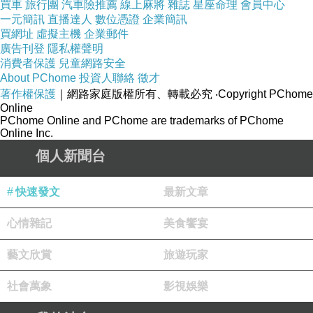
買車
旅行團
汽車險推薦
線上麻將
雜誌
星座命理
會員中心
http://faq.pchome.com.tw/service/user_reply.ht
一元簡訊
直播達人
數位憑證
企業簡訊
ml
買網址
虛擬主機
企業郵件
廣告刊登
隱私權聲明
消費者保護
兒童網路安全
About PChome
投資人聯絡
徵才
著作權保護
｜網路家庭版權所有、轉載必究
‧Copyright PChome
Online
PChome Online and PChome are trademarks of PChome
Online Inc.
2010.6.10 12:13 進度補充
個人新聞台
各位親愛的台長︰
快速發文
最新文章
心情雜記
美食饗宴
工程師目前已陸陸續續完成修復，如果您文章的
圖片還沒恢復，請到
客服信箱
留下您的資料喔！
藝文欣賞
旅遊玩家
為了加速客服人員的處理時間，填寫客服信箱的
社會萬象
影視娛樂
時候，請注意以下事項：