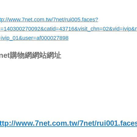
tp://www.7net.com.tw/7net/rui005.faces?
D=140300270092&catid=43716
&visit_chn=02&vid=ivip&
=ivip_01&user=af000027898
7net購物網網站網址
ttp://www.7net.com.tw/7net/rui001.face