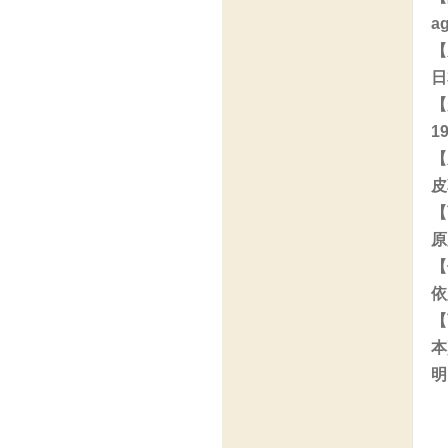
ag
【
日
【
1
【
皮
【
原
【
依
【
本
明