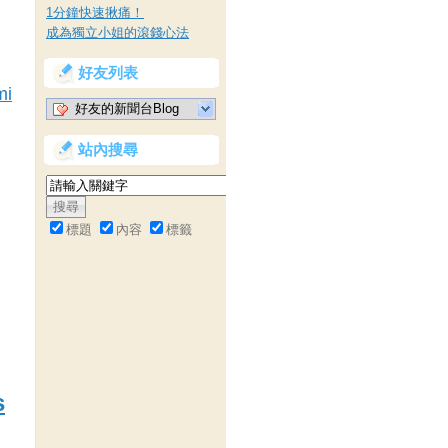
1分鐘快速揪痛！
成為獨立小姐的滾錢心法
好友列表
mi
好友的新聞台Blog
站內搜尋
標題
內容
標籤
s