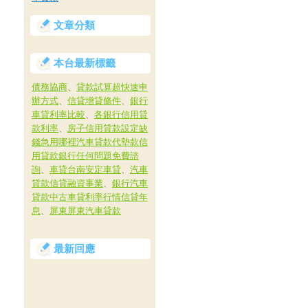
文章分類
本台最新標籤
債務協商
、
貸款試算超快速申
辦方式
、
信貸增貸條件
、
銀行
車貸利率比較
、
各銀行信用貸
款利率
、
房子信用貸款設定缺
錢急用哪裡汽車貸款代墊款信
用貸款銀行任何問題免費諮
詢
、
車貸台南安定車貸
、
汽車
貸款信貸融資事業
、
銀行汽車
貸款中古車貸利率行情信貸年
息
、
屏東屏東汽車貸款
最新回應