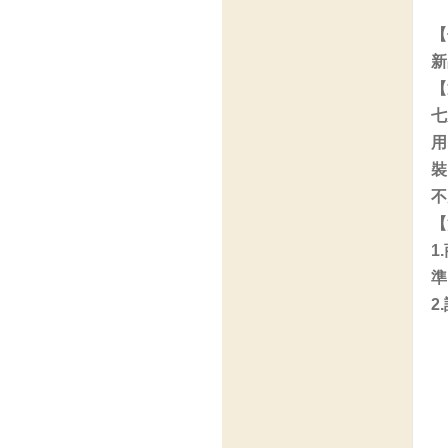
【
新
【
七
用
裝
不
【
1
準
2