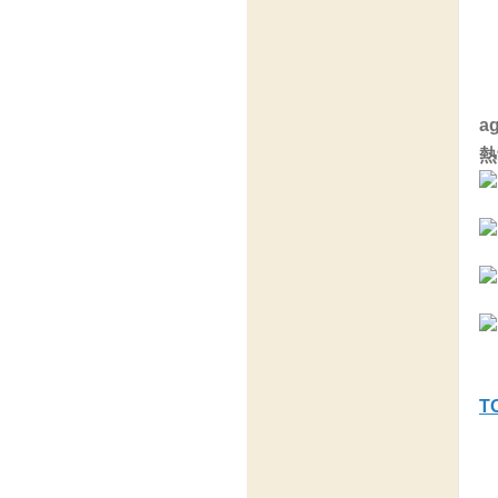
a
熱
T