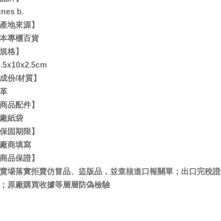
nes b.
產地來源】
本專櫃百貨
規格】
9.5x10x2.5cm
成份/材質】
革
商品配件】
廠紙袋
保固期限】
廠商填寫
商品保證】
賣場落實拒賣仿冒品、盜版品，並查核進口報關單；出口完稅證
；原廠購買收據等層層防偽檢驗