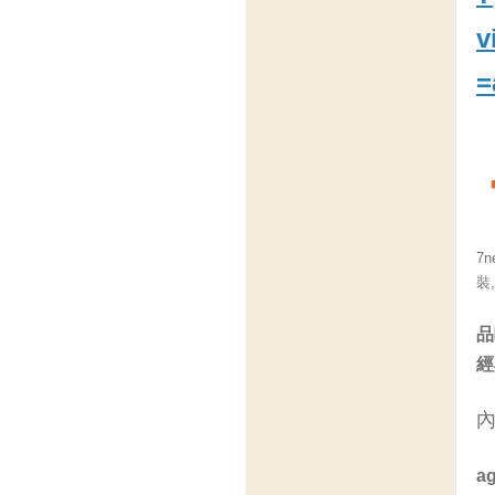
v
=
7n
裝
品
經
a