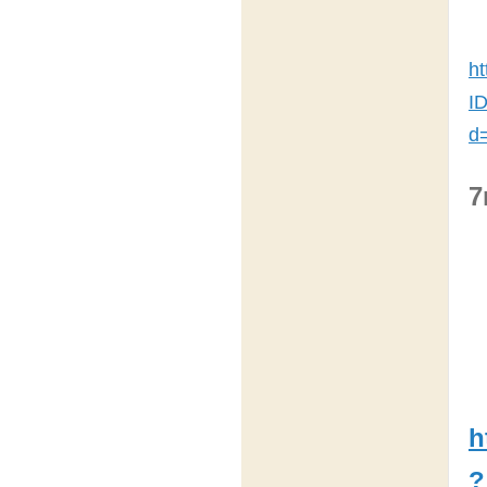
ht
I
d
h
?