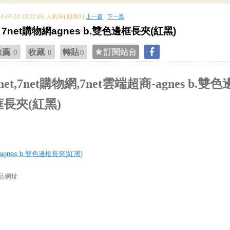
14-07-10 15:22:09| 人氣36| 回應0 |
上一篇
|
下一篇
7net購物網agnes b.雙色邊框長夾(紅黑)
推薦
收藏
轉貼
訂閱站台
0
0
0
net,7net購物網,7net雲端超商-agnes b.雙色
框長夾(紅黑)
品網址