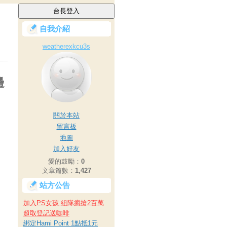
自我介紹
weatherexkcu3s
邊
關於本站
留言板
地圖
加入好友
愛的鼓勵：
0
文章篇數：
1,427
站方公告
加入PS女孩 組隊瘋搶2百萬
超取登記送咖啡
綁定Hami Point 1點抵1元