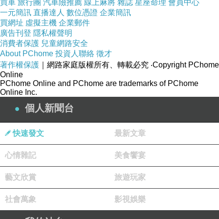
買車
旅行團
汽車險推薦
線上麻將
雜誌
星座命理
會員中心
一元簡訊
直播達人
數位憑證
企業簡訊
買網址
虛擬主機
企業郵件
廣告刊登
隱私權聲明
消費者保護
兒童網路安全
About PChome
投資人聯絡
徵才
著作權保護
｜網路家庭版權所有、轉載必究
‧Copyright PChome
Online
PChome Online and PChome are trademarks of PChome
Online Inc.
個人新聞台
快速發文
最新文章
心情雜記
美食饗宴
藝文欣賞
旅遊玩家
社會萬象
影視娛樂