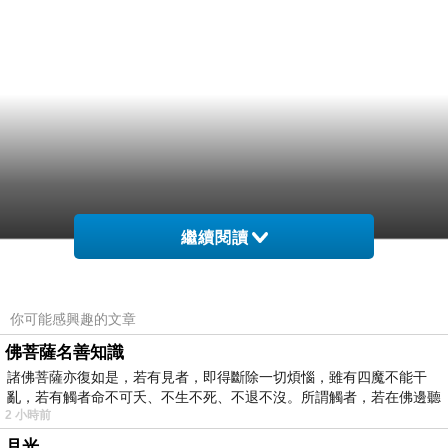
繼續閱讀
你可能感興趣的文章
佛菩薩名善知識
諸佛菩薩亦復如是，若有見者，即得斷除一切煩惱，雖有四魔不能干
亂，若有觸者命不可夭、不生不死、不退不沒。所謂觸者，若在佛邊聽
2 小時前
受
月光