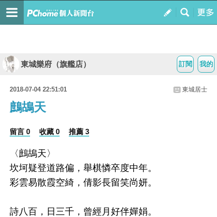
東城樂府（旗艦店）
訂閱
我的
2018-07-04 22:51:01
東城居士
鷓鴣天
留言 0
收藏 0
推薦 3
〈鷓鴣天〉
坎坷疑登道路偏，舉棋憐卒度中年。
彩雲易散霞空綺，倩影長留笑尚妍。
詩八百，日三千，曾經月好伴嬋娟。