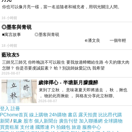
你也可以像月亮一樣，當一名追隨者和補充者，用弱光關注人間。
16 小時前
◎墨客與青硯
■寓言故事 ◎墨客與青硯
⊕潘文良 一個年輕
18 小時前
的墨客，在京城的古玩肆裡
藍玫友5
三師兄三師兄 你昨晚說不可以殺生 要我放過蟑螂給生路 今天的燉大肉
怎辦？ 你是否要虔誠茹素？ 蛤？別說師妹愛記仇 我希望
2026-08-07
歲律禪心 - 半塘新月朦朧醉
來到了立秋 ， 意味著夏天即將過去 ， 秋 ，揪也
， 物於此而揪歛 ， 與格友分享此立秋聯。
2026-08-07
登入
註冊
PChome首頁
線上購物
24h購物
書店
露天拍賣
比比昂代購
新聞
/
氣象
股市
個人新聞台
廣告刊登
加入聯播網
全球購物
買賣租屋
支付連
國際連
Pi 拍錢包
旅遊
服務中心