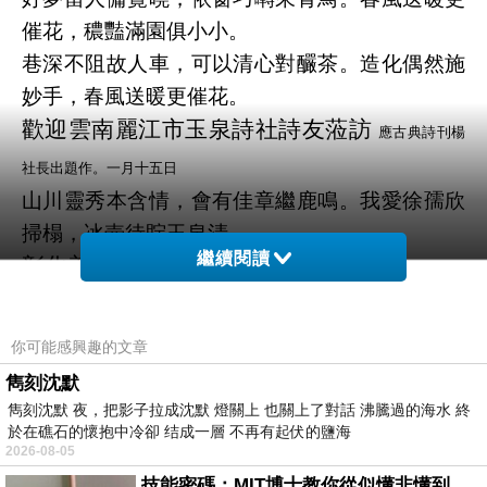
催花，穠豔滿園俱小小。
巷深不阻故人車，可以清心對釅茶。造化偶然施
妙手，春風送暖更催花。
歡迎雲南麗江市玉泉詩社詩友蒞訪
應古典詩刊楊
社長出題作。一月十五日
山川靈秀本含情，會有佳章繼鹿鳴。我愛徐孺欣
掃榻，冰壺待貯玉泉清。
繼續閱讀
彰化美學館冬日雅集
彰化縣詩學研究協會課題。一月十六
日
露白葭蒼律管移，年年歲暮共敲推。時開雅會傳
你可能感興趣的文章
薪旺，地傍名山仰佛慈。生活留心俱美學，性靈
雋刻沈默
言志即真詩。我來每感文風盛，不負先賢苦奠
雋刻沈默 夜，把影子拉成沈默 燈關上 也關上了對話 沸騰過的海水 終
於在礁石的懷抱中冷卻 结成一層 不再有起伏的鹽海
基。
2026-08-05
彰化開化寺巡禮
彰化縣詩學研究協會課題。一月十六日
技能密碼：MIT博士教你從似懂非懂到穩定輸出，把專業變事業的職能升級攻略 /麥特．比恩(容錯)