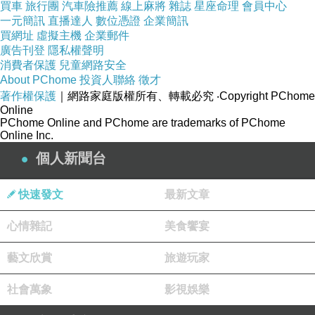
買車
旅行團
汽車險推薦
線上麻將
雜誌
星座命理
會員中心
過彰邑威惠宮開漳聖王廟
一元簡訊
直播達人
數位憑證
企業簡訊
金安出版社徵詩。一月二十日
買網址
虛擬主機
企業郵件
王駕出巡四海間，當年設郡化閩蠻。陳林子弟半
廣告刊登
隱私權聲明
天下，飲水思源瞻聖顏。
消費者保護
兒童網路安全
About PChome
投資人聯絡
徵才
鶯梭
古典詩刊課題。二月五日
著作權保護
｜網路家庭版權所有、轉載必究
‧Copyright PChome
大好春光放眼明，楊波柳浪伴簧苼。飛飛出谷搖
Online
PChome Online and PChome are trademarks of PChome
機杼，錦繡河山巧織成。
Online Inc.
四知
中華民國傳統詩學會課題。二月十日
個人新聞台
持身處世德為尊，漫道陰私不出門。天地爾吾俱
洞察，如何真話禁人言？
快速發文
最新文章
員林櫻花戀
彰化縣國學會擊缽擬作。二月廿五日
心情雜記
美食饗宴
爛漫山櫻映面紅，員林秀景播香風。卿卿我我同
藝文欣賞
旅遊玩家
遊賞，解識心犀一點通。
朱啟南
瀛社擊缽（主題：題詠臺灣詩人）。二月廿五日
社會萬象
影視娛樂
易代無心步玉階，才華六絕託生涯。文章恥學攀