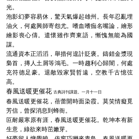
光。
泡影幻夢容易休，驚天氣爆起雄州。長年忍亂埋
油火，何處興師寄怨尤。嗜血嗜痂名嘴論，繪形
繪影喪心儔。遣懷雖作齊東語，慚愧無能為國
謀。
流通資本正滔滔，舉措何遑計貶褒。鑄錯金漿現
梟首，摶人土屑等鴻毛。一時趨利心歸闇，何處
充符德足豪。退敵毀家賢哲遠，空教千古憶弦
高。
春風送暖更催花
古典詩刊課題。一月十一日
春風送暖更催花，蓓蕾開時面染霞。莫笑情癡覓
芳信，曾探消息到蜂衙。
叵耐嚴寒原有涯，春風送暖更催花。乾坤本有新
生意，綠欲來時茁嫩芽。
好夢留人慵覺曉，依窗巧囀來青鳥。春風送暖更