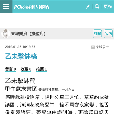
東城樂府（旗艦店）
訂閱
我的
2016-01-15 10:19:33
東城居士
乙未擊缽稿
留言 0
收藏 0
推薦 1
乙未擊缽稿
甲午歲末書懷
登瀛詩社集稿。一月八日
感時歲暮檢吟箱，隔世公車三月忙。草草約成疑
讓國，洶洶花怒急登堂。輸禾周鄭哀家變，搖舌
儀秦競語狂。瞽叟無由識明晦，更聽眾口話天