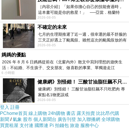
娑婆佛土闢叢林，震劫兵災幾度侵。斯世縱無僧
［內容介紹］「如果你擔心自己的技能會過時，
錫杖，黔黎依舊誦觀音。
這本書可能是你的救星！」 ──亞當．格蘭特
2026-08-05
（Adam Grant），《
開彰首寺祀觀音，歷劫重修復到今。香火恆燃新
不確定的未來
廟貌，依然不改是慈心。
七月的生理期推遲了近一週，很幸運的最不舒服的
觀音羅漢渡紅塵，祝痘註生俱可親。前後佛神香
三天正好遇上了颱風假。雖然這次的颱風假放的有
2026-08-05
點虛，因為風雨不大，但這也是最想要的
火盛，各因所禱佑烝民。
媽媽的優點
謁鳳山開漳聖王廟
金安出版社徵詩。一月十六日
2026 年 8 月 6 日媽媽從前在《北窗內外》散文中寫到理想的遊俠生
閭里彫甍奉聖王，將侯昭烈德開漳。菰蒲人物歸
活：不結婚、不生孩子、交女朋友、做喜歡的事業、單獨遊走江
6 小時前
湖⋯⋯，
炎漢，河洛衣冠盡盛唐。天外胼胝艱創業，海隅
健康網》別怪錯！ 三酸甘油脂狂飆不只吃肥肉 專家點名1物更該戒
子弟遠分香。麾前六輔俱英武，庥蔭生民享祀
健康網》別怪錯！ 三酸甘油脂狂飆不只吃肥肉 專
長。
家點名1物更該戒
2026-08-05
https://health.ltn.com.tw/article/breakingnews/55
注：鳳山開漳聖王廟，位於高雄市鳳山區中山西路。開漳聖王陳元光，
登入
註冊
麾下有「六輔將軍」（亦有「五輔將軍」或「四輔將軍」之說），據傳
PChome首頁
線上購物
24h購物
書店
露天拍賣
比比昂代購
新聞
/
氣象
股市
個人新聞台
廣告刊登
加入聯播網
全球購物
臺灣之開漳聖王廟，多配祀六輔將軍中馬仁、李伯瑤二位將軍。完全供
買賣租屋
支付連
國際連
Pi 拍錢包
旅遊
服務中心
奉六位者，為鳳山開漳聖王廟。