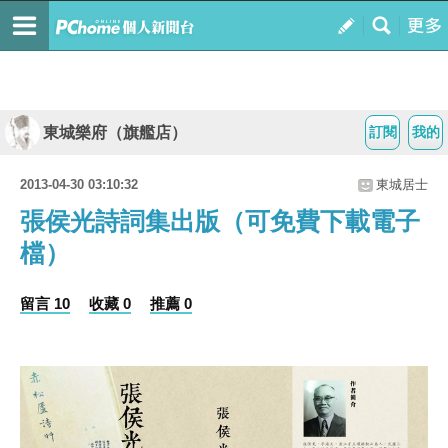
東城樂府（旗艦店）
訂閱
我的
2013-04-30 03:10:32
東城居士
張侯光詩詞集出版（可免費下載電子
檔）
留言 10
收藏 0
推薦 0