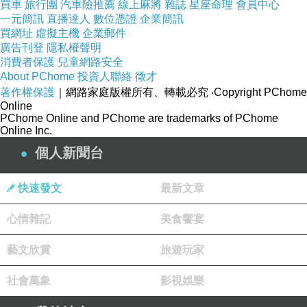
買車
旅行團
汽車險推薦
線上麻將
雜誌
星座命理
會員中心
一元簡訊
直播達人
數位憑證
企業簡訊
買網址
虛擬主機
企業郵件
廣告刊登
隱私權聲明
消費者保護
兒童網路安全
About PChome
投資人聯絡
徵才
著作權保護
｜網路家庭版權所有、轉載必究
‧Copyright PChome
Online
PChome Online and PChome are trademarks of PChome
《張侯光詩詞集》今天由本人正式出版。首批列印
15
本。工本
Online Inc.
價每本
400
元
(
郵資另計
)
。有興趣者請洽本人。如果只要檔案
個人新聞台
不需紙本者，可免費下載，網址
https://drive.google.com/drive/folders/0B9-
快速發文
最新文章
1kYyQuaYPazdGTnk3UHNSZTg?usp=sharing
心情雜記
美食饗宴
這本書是故友張瑞和老師生前整理的最後一本詩集。他生病以
藝文欣賞
旅遊玩家
後，把書交給我後續整理。過了一年我才把它用這種方式出
社會萬象
影視娛樂
版，可惜不能來得及讓張老師看到。希望多一點人知道這本書