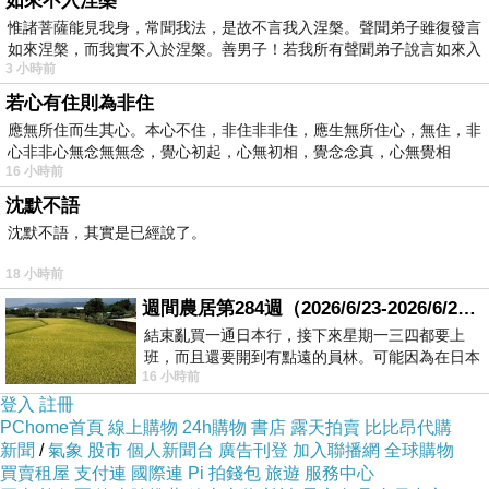
如來不入涅槃
惟諸菩薩能見我身，常聞我法，是故不言我入涅槃。聲聞弟子雖復發言
如來涅槃，而我實不入於涅槃。善男子！若我所有聲聞弟子說言如來入
3 小時前
若心有住則為非住
應無所住而生其心。本心不住，非住非非住，應生無所住心，無住，非
心非非心無念無無念，覺心初起，心無初相，覺念念真，心無覺相
16 小時前
沈默不語
沈默不語，其實是已經說了。
18 小時前
週間農居第284週（2026/6/23-2026/6/24) 夏至 金黃稻浪洋溢豐收喜悅
結束亂買一通日本行，接下來星期一三四都要上
班，而且還要開到有點遠的員林。可能因為在日本
16 小時前
花不少錢，星期一出門上班時，心裡沒有一
登入
註冊
PChome首頁
線上購物
24h購物
書店
露天拍賣
比比昂代購
新聞
/
氣象
股市
個人新聞台
廣告刊登
加入聯播網
全球購物
買賣租屋
支付連
國際連
Pi 拍錢包
旅遊
服務中心