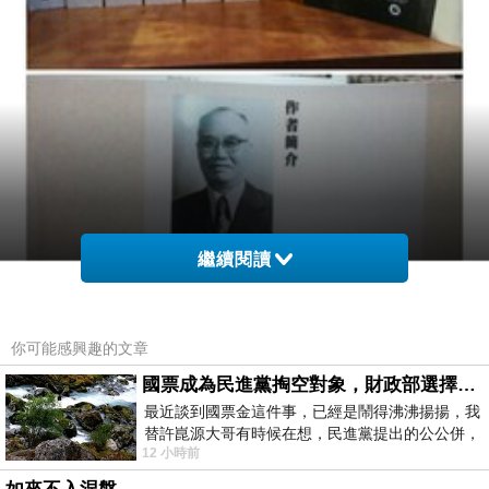
繼續閱讀
你可能感興趣的文章
國票成為民進黨掏空對象，財政部選擇性失憶
最近談到國票金這件事，已經是鬧得沸沸揚揚，我
替許崑源大哥有時候在想，民進黨提出的公公併，
12 小時前
其實就是想要國庫通黨庫，鬧出最大的醜