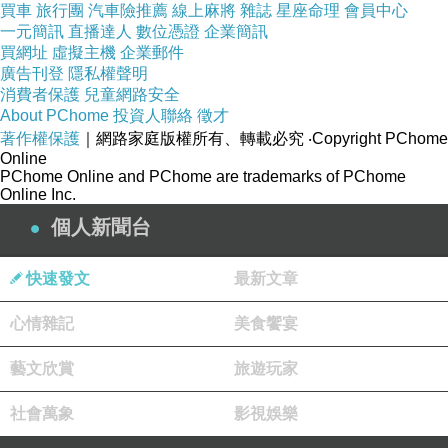
買車
旅行團
汽車險推薦
線上麻將
雜誌
星座命理
會員中心
一元簡訊
直播達人
數位憑證
企業簡訊
比一般使用優惠碼的情況還省！
買網址
虛擬主機
企業郵件
廣告刊登
隱私權聲明
消費者保護
兒童網路安全
對於常出遊的朋友相當適用！
About PChome
投資人聯絡
徵才
著作權保護
｜網路家庭版權所有、轉載必究
‧Copyright PChome
Online
也不用花時間找優惠碼！
PChome Online and PChome are trademarks of PChome
Online Inc.
2.訂貴退價差
個人新聞台
快速發文
最新文章
有關於訂房，我個人建議是
心情雜記
美食饗宴
決定哪家以後快點下訂！
藝文欣賞
旅遊玩家
像這次的話上網找了一下
冠翔世紀溫泉會館
社會萬象
影視娛樂
(Guan Xiang Century Hotel)
的評價還不差～