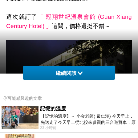
這次就訂了
「 冠翔世紀溫泉會館 (Guan Xiang
Century Hotel) 」
這間，價格還挺不錯～
繼續閱讀
你可能感興趣的文章
記憶的溫度
【記憶的溫度】～ 小金老師( 嚴仁鴻) 今天早上，
先送走了今天早上從北投來參觀的三台遊覽車，原
23 小時前
以為展場已經差不多要安靜下來，卻發