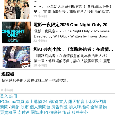
…
⋯⋯ 。 花草幻人這系列很有趣！ 會持續玩下去！
▲ 冠翔世紀溫泉會館 (Guan Xiang Century Hotel) 的實景照片
🧡 。 🐻 毒油事件後，我很在意之後用油的採買。
19 小時前
前天購買了我之前就很愛
電影一夜限定2026 One Night Only 2026 movie
之所以訂房首選是
HOTELS.COM
原因有二：
電影一夜限定2026 One Night Only 2026 movie
Directed by Will Gluck Written by Travis Braun
23 小時前
1.訂十次送一晚
Starring Monica Barbaro
和AI 共創小說，《套路終結者：在虛情假意的劇本裡活出人格》
《套路終結者：在虛情假意的劇本裡活出人格》
這個算是hotels的常駐活動！累積10晚 即可獲得
第一章：修羅場的序曲，誰在人設裡狂歡？ 麗思
免費住宿1晚！(無使用優惠碼即可累積)
18 小時前
卡爾頓酒店的總統套房內，燈光昏
遙控器
如果找不到優惠碼的話
愧疚感只是别人装在你身上的一把遥控器。
8 小時前
直接下訂就對了！
登入
註冊
PChome首頁
線上購物
24h購物
書店
露天拍賣
比比昂代購
新聞
/
氣象
股市
個人新聞台
廣告刊登
加入聯播網
全球購物
這樣就等於10%的優惠！
買賣租屋
支付連
國際連
Pi 拍錢包
旅遊
服務中心