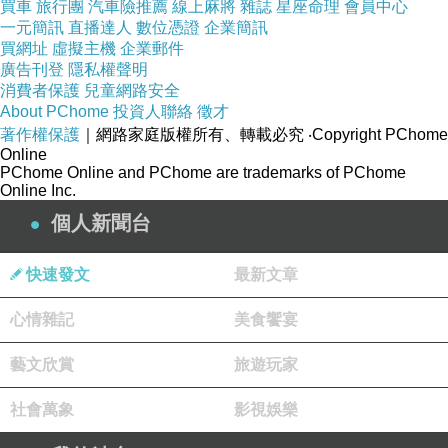
買車
旅行團
汽車險推薦
線上麻將
雜誌
星座命理
會員中心
一元簡訊
直播達人
數位憑證
企業簡訊
買網址
虛擬主機
企業郵件
廣告刊登
隱私權聲明
消費者保護
兒童網路安全
About PChome
投資人聯絡
徵才
著作權保護
｜網路家庭版權所有、轉載必究
‧Copyright PChome
Online
PChome Online and PChome are trademarks of PChome
Online Inc.
個人新聞台
快速發文
最新文章
心情雜記
美食饗宴
藝文欣賞
旅遊玩家
社會萬象
影視娛樂