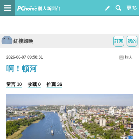
紅樓歸晚
訂閱
我的
2026-06-07 09:58:31
旅人
啊！頓河
留言 10
收藏 0
推薦 36