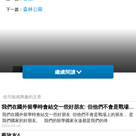
森林公園
下一篇：
小洋子
繼續閱讀
2026-06-25 11:57:59
一縷金絲
平行不動
你可能感興趣的文章
卻藏著潮湧
向我的文字
我們在國外留學時會結交一些好朋友: 但他們不會是戰場上的朋友
發出淺顯易動的巨響
我們在國外留學時會結交一些好朋友: 但他們不會是戰場上的朋友， 是
我們國家的好朋友。 我們的留學國家永遠都是我們的倚
在你沉默的時候
2026-08-06
一路奔向心嚮往的天空
唱出悠悠長河
藍玫友4