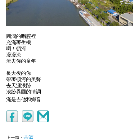
圓潤的唱腔裡
充滿著生機
啊！頓河
漫漫流
流去你的童年
長大後的你
帶著頓河的美聲
去天涯浪跡
浪跡異國的情調
滿是吉他和鄉音
苦酒
上一篇：