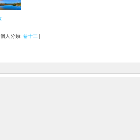
位
| 個人分類:
卷十三
|