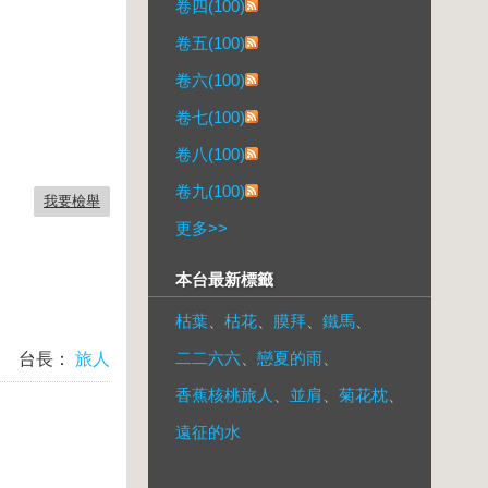
卷四(100)
卷五(100)
卷六(100)
卷七(100)
卷八(100)
卷九(100)
我要檢舉
更多
>>
本台最新標籤
枯葉
、
枯花
、
膜拜
、
鐵馬
、
二二六六
、
戀夏的雨
、
台長：
旅人
香蕉核桃旅人
、
並肩
、
菊花枕
、
遠征的水