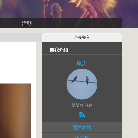
活動
自我介紹
旅人
雙雙燕 咏燕
關於本站
留言板