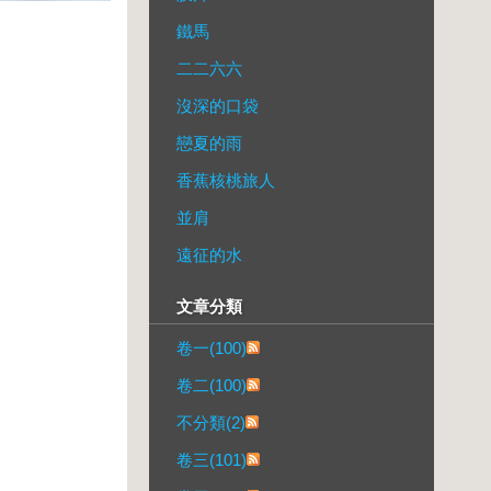
鐵馬
二二六六
沒深的口袋
戀夏的雨
香蕉核桃旅人
並肩
遠征的水
文章分類
卷一(100)
卷二(100)
不分類(2)
卷三(101)