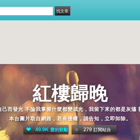
紅樓歸晚
光 不論我掌握什麼都變成光，我留下來的都是灰燼 我一定是火焰 （F
本台圖片取自網路，若有侵權，請告知，立即卸除。
49.9K
279
愛的鼓勵
訂閱站台