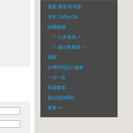
紫菀‧薄雪‧薊草香
文化 CaDen’Za
詩國曲沝
╭＊‧心房漩渦‧＊╮
╭＊‧霜の東廂房‧＊╮
墨痕
台灣現代詩人協會
一日一言
殷墟書卷
莫云的詩驛站
更多
>>