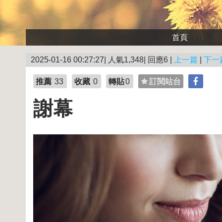
首頁
2025-01-16 00:27:27| 人氣1,348| 回應6 |
上一篇
|
下一
推薦
33
收藏
0
轉貼
0
訂閱站台
謝幕