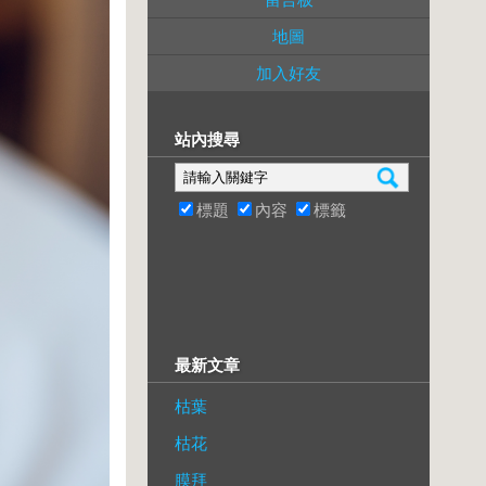
地圖
加入好友
站內搜尋
標題
內容
標籤
最新文章
枯葉
枯花
膜拜