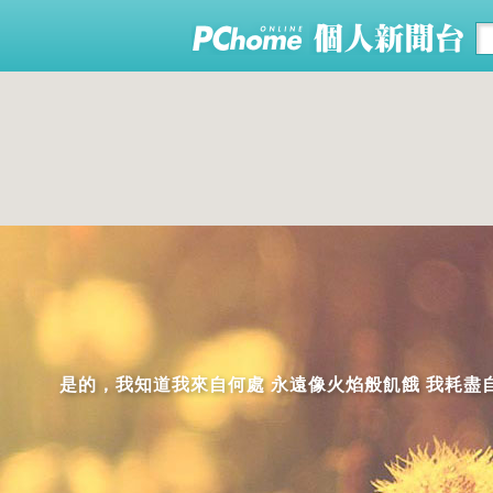
是的，我知道我來自何處 永遠像火焰般飢餓 我耗盡自己而發