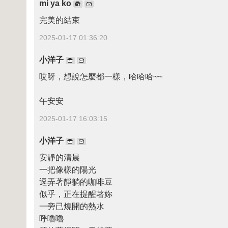
mi ya ko
完美的結束
2025-01-17 01:36:20
小洋子
哎呀，想說怎麼都一樣，哈哈哈~~
午安安
2025-01-17 16:03:15
小洋子
安靜的清晨
一把像樣的陽光
逗弄著靜躺的咖啡豆
似乎，正在提醒著妳
一旁已燒開的熱水
呼嚕嚕