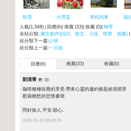
初雪
大理花
單程列車
讓
人氣(1,348) | 回應(6)| 推薦 (
33
)| 收藏 (
0
)|
轉寄
全站分類:
圖文創作(詩詞、散文、小說、懷舊、插畫)
此分類下一篇:
心情
此分類上一篇:
一片紙
推薦(
33
)
收藏(
0
)
回應(6)
劉漢菁
咖啡種種味覺的享受.帶來心靈的邀約都是絕境萌芽
慰藉鄉愁的悲懷書簡
問好旅人.平安.順心.
2025-01-16 05:00:25