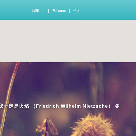
|
|
|
新聞
PChome
登入
riedrich Wilhelm Nietzsche） ＠