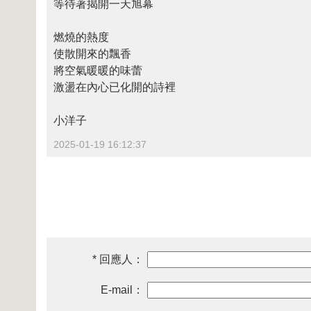
等待著揭開一天旭幕
燃燒的熱度
使散開來的飄香
將空氣暖暖的味蕾
激盪在內心已化開的詩裡
小洋子
2025-01-19 16:12:37
* 回應人：
E-mail：