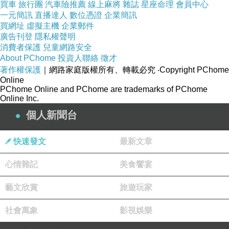
買車
旅行團
汽車險推薦
線上麻將
雜誌
星座命理
會員中心
一元簡訊
直播達人
數位憑證
企業簡訊
風主持一場盛宴
買網址
虛擬主機
企業郵件
含苞月季英姿嬌柔毋須語彙詮釋
廣告刊登
隱私權聲明
你屏氣凝神雅賞其曲線及造型
消費者保護
兒童網路安全
光影下彷彿遇見自己靈魂
About PChome
投資人聯絡
徵才
穿越原野，與她共舞
著作權保護
｜網路家庭版權所有、轉載必究
‧Copyright PChome
想是意念，有刺是疏離孤傲
Online
PChome Online and PChome are trademarks of PChome
美麗是一種信仰
Online Inc.
親近與否有時須由直覺探索
病中賞花，格外珍惜錯過的向晚美好
個人新聞台
劉漢菁
快速發文
最新文章
2024-11-09 16:31:15
不願自夢中醒來
心情雜記
美食饗宴
我也是耶.愛做白日夢
藝文欣賞
旅遊玩家
社會萬象
影視娛樂
問好旅人.平安.順心.