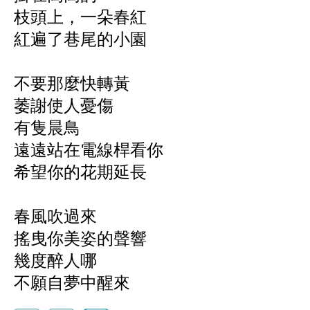
枝頭上，一朵春紅
紅遍了巷尾的小園
不要那麼快轉黃
萎謝使人憂傷
有隻晨鳥
遠遠站在電線桿看你
希望你的花期延長
春風吹過來
搖曳你美姿的聲響
幾度醉人哪
不願自夢中醒來