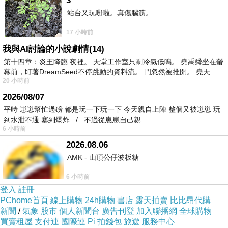
3
理性與感性
站台又玩嘢啦。真傷腦筋。
凝視妳的眼眸
17 小時前
是我發亮的眼神
將自己遺忘在夜間
我與AI討論的小說劇情(14)
遠遠注視著
第十四章：炎王降臨 夜裡。 天堂工作室只剩冷氣低鳴。 堯禹舜坐在螢
白天和黑夜
幕前，盯著DreamSeed不停跳動的資料流。 門忽然被推開。 堯天
20 小時前
就讓我們的目光
一同填滿詩的縫隙
2026/08/07
追逐未消的浪聲
平時 崽崽幫忙過磅 都是玩一下玩一下 今天親自上陣 整個又被崽崽 玩
而成為不可或缺的話語
到水泄不通 塞到爆炸 / 不過從崽崽自己親
6 小時前
小洋子
2026.08.06
AMK - 山頂公仔波板糖
荷塘詩韻 二
2024-11-09 18:11:25
6 小時前
月季風情畫
登入
註冊
PChome首頁
線上購物
24h購物
書店
露天拍賣
比比昂代購
遠遠地，花香攀越記憶的花園而來
新聞
/
氣象
股市
個人新聞台
廣告刊登
加入聯播網
全球購物
陽光下，我看見一朵月季花
買賣租屋
支付連
國際連
Pi 拍錢包
旅遊
服務中心
喧嘩著自身風華