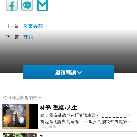
夜來香花
上一篇：
桂花
下一篇：
繼續閱讀
你可能感興趣的文章
小洋子
2024-11-20 15:07:18
科學/ 聖經 /人生 .....
對於一首詩的美艷
哈，怪盜基德也在研究這本書～ _ _ _ _ _ _ _ 一
是內心的焰火
提起進化論與創造論， 一般人的腦袋裡可能第一
漫延天際的一朵雲霞
14 小時前
時間就有「 進化論很科
燃燒著