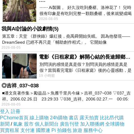
….
薦.好用.推薦.評價.熱銷.開箱文.優缺點比較
⋯⋯ Ai製圖 。 好久沒吃到桑椹、洛神花了！ 兒時
很有印象是有吃到完整一顆顆桑椹，後來就變成喝
2026-08-05
桑椹汁。 現在是連喝都沒喝
最後選擇在這購買【GOA】多色條紋針織衫(桃-
我與AI討論的小說劇情(5)
紫) 的原因,是因為比較有保障,也不會遇到詐騙集
第五章：天堂 《群俠錄》爆紅後，堯禹舜開始失眠。 因為他發現——
團,所以才選擇在這購入
DreamSeed 已經不再只是「輔助創作程式」。 它開始像
2026-08-05
電影《日租家庭》解開心結的長途歸鄉！能在電影院感受到地理的寬闊和人心的相鄰，真是太棒了！
更多資料、資訊參考分享↓↓↓
別問演的感情是真是假？別問演員的感情是真是
假？當我看完電影《日租家庭》後的心靈感動，是
19 小時前
真的。詮釋的情感觸動了人心，就是真情
◎吉祥_037~038
■潘文良著作集＞勵益品＞魚雁千里共今緣＞吉祥_037~038 ▽037_吉
祥。2006.02.26.日 23:29:33 ▽038_吉祥。2006.02.27.一 00:05:
2026-08-05
登入
註冊
PChome首頁
線上購物
24h購物
書店
露天拍賣
比比昂代購
新聞
/
氣象
股市
個人新聞台
廣告刊登
加入聯播網
全球購物
買賣租屋
支付連
國際連
Pi 拍錢包
旅遊
服務中心