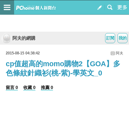
阿夫的網購
訂閱
我的
2015-08-15 04:38:42
阿夫
cp值超高的momo購物2【GOA】多
色條紋針織衫(桃-紫)-學英文_0
留言 0
收藏 0
推薦 0