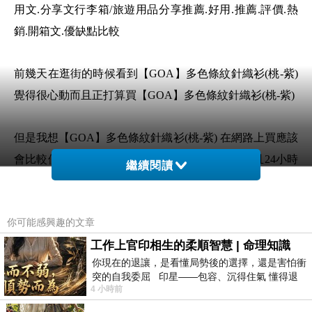
用文.分享文行李箱/旅遊用品分享推薦.好用.推薦.評價.熱
銷.開箱文.優缺點比較
前幾天在逛街的時候看到【GOA】多色條紋針織衫(桃-紫)
覺得很心動而且正打算買【GOA】多色條紋針織衫(桃-紫)
但是我想【GOA】多色條紋針織衫(桃-紫) 在網路上買應該
會比較便宜，【GOA】多色條紋針織衫(桃-紫)而且24小時
繼續閱讀
都能買，上網慢慢挑選，不用等店家開門也不用看店員臉
色
你可能感興趣的文章
想要購買【GOA】多色條紋針織衫(桃-紫)已經想
工作上官印相生的柔順智慧 | 命理知識
你現在的退讓，是看懂局勢後的選擇，還是害怕衝
很多天了!也求助谷哥大神 發現【GOA】多色條
突的自我委屈 印星——包容、沉得住氣 懂得退
紋針織衫(桃-紫)的評價真的不錯想想哪裡買最便
4 小時前
一步觀察，不會
宜.心得文.試用文.分享文行李箱/旅遊用品分享推