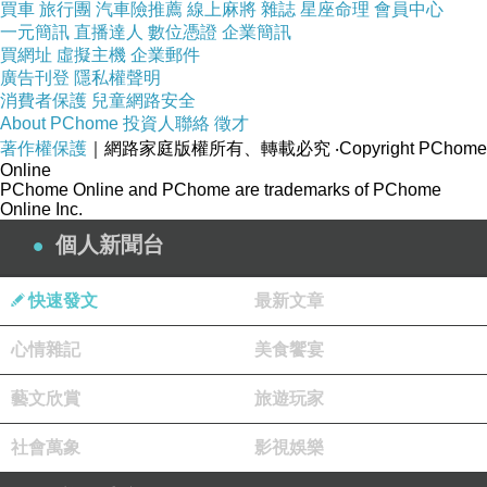
買車
旅行團
汽車險推薦
線上麻將
雜誌
星座命理
會員中心
一元簡訊
直播達人
數位憑證
企業簡訊
買網址
虛擬主機
企業郵件
廣告刊登
隱私權聲明
消費者保護
兒童網路安全
About PChome
投資人聯絡
徵才
著作權保護
｜網路家庭版權所有、轉載必究
‧Copyright PChome
Online
PChome Online and PChome are trademarks of PChome
Online Inc.
個人新聞台
快速發文
最新文章
商品網址
:
心情雜記
美食饗宴
藝文欣賞
旅遊玩家
社會萬象
影視娛樂