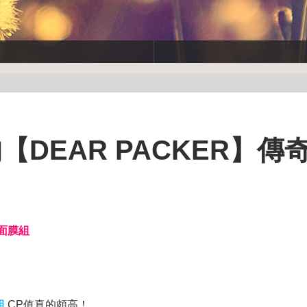
【DEAR PACKER】傳
蔘面膜組
組
CP值真的頗高！