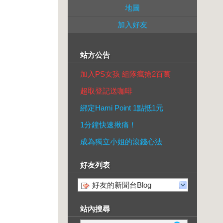
地圖
加入好友
站方公告
加入PS女孩 組隊瘋搶2百萬
超取登記送咖啡
綁定Hami Point 1點抵1元
1分鐘快速揪痛！
成為獨立小姐的滾錢心法
好友列表
好友的新聞台Blog
站內搜尋