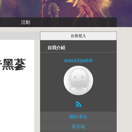
活動
自我介紹
was42qa84i
奇黑蔘
關於本站
留言板