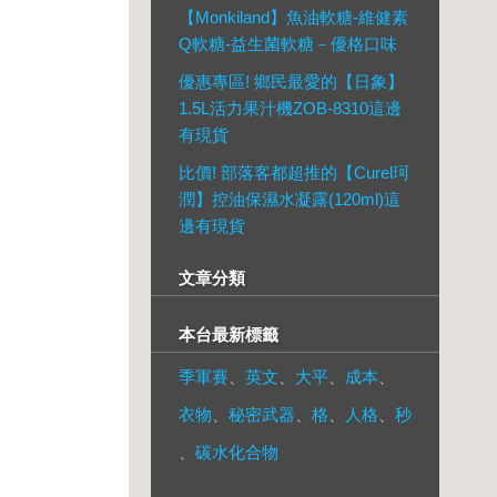
【Monkiland】魚油軟糖-維健素
Q軟糖-益生菌軟糖－優格口味
優惠專區! 鄉民最愛的【日象】
1.5L活力果汁機ZOB-8310這邊
有現貨
比價! 部落客都超推的【Curel珂
潤】控油保濕水凝露(120ml)這
邊有現貨
文章分類
本台最新標籤
季軍賽
、
英文
、
大平
、
成本
、
衣物
、
秘密武器
、
格
、
人格
、
秒
、
碳水化合物