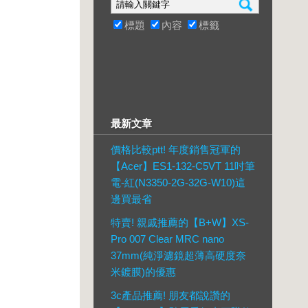
標題
內容
標籤
最新文章
價格比較ptt! 年度銷售冠軍的
【Acer】ES1-132-C5VT 11吋筆
電-紅(N3350-2G-32G-W10)這
邊買最省
特賣! 親戚推薦的【B+W】XS-
Pro 007 Clear MRC nano
37mm(純淨濾鏡超薄高硬度奈
米鍍膜)的優惠
3c產品推薦! 朋友都說讚的