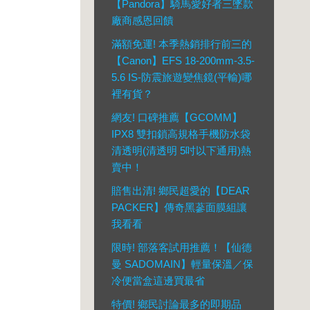
【Pandora】騎馬愛好者三墜款
廠商感恩回饋
滿額免運! 本季熱銷排行前三的
【Canon】EFS 18-200mm-3.5-
5.6 IS-防震旅遊變焦鏡(平輸)哪
裡有貨？
網友! 口碑推薦【GCOMM】
IPX8 雙扣鎖高規格手機防水袋
清透明(清透明 5吋以下通用)熱
賣中！
賠售出清! 鄉民超愛的【DEAR
PACKER】傳奇黑蔘面膜組讓
我看看
限時! 部落客試用推薦！【仙德
曼 SADOMAIN】輕量保溫／保
冷便當盒這邊買最省
特價! 鄉民討論最多的即期品