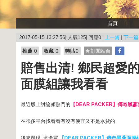
首頁
2017-05-15 13:27:56| 人氣125| 回應0 |
上一篇
|
下一篇
推薦
0
收藏
0
轉貼
0
訂閱站台
賠售出清! 鄉民超愛的
面膜組讓我看看
最近版上討論頗熱門的
【DEAR PACKER】傳奇黑
在很多平台找看看有沒有便宜又不是水貨的
後來發現..這邊買
【DEAR PACKER】傳奇黑蔘面膜