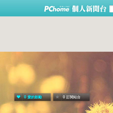
0
0
愛的鼓勵
訂閱站台