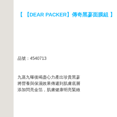
【 【DEAR PACKER】傳奇黑蔘面膜組 】
品號：4540713
九蒸九曝後竭盡心力產出珍貴黑蔘
將營養與保濕效果傳遞到肌膚底層
添加閃亮金箔，肌膚健康明亮緊緻