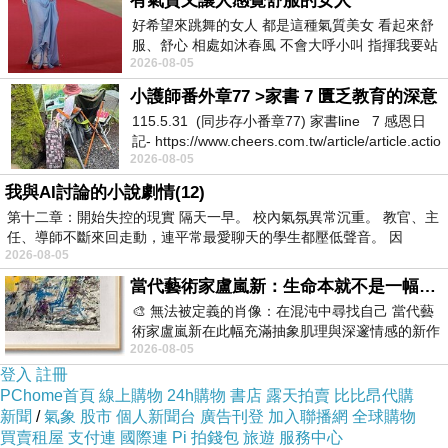
有氣質又讓人感覺舒服的女人
好希望來跳舞的女人 都是這種氣質美女 看起來舒
服、舒心 相處如沐春風 不會大呼小叫 指揮我要站
看到便宜就要快衝
2026-08-05
哪個位子 妳老幾？？
小護師番外章77 >家書 7 匱乏教育的深意
有可能下一分鐘就缺貨了！！
115.5.31 (同步存小番章77) 家書line 7 感恩日
記- https://www.cheers.com.tw/article/article.actio
2026-08-05
其他價格的部份及細節
寫在這邊！
我與AI討論的小說劇情(12)
第十二章：開始失控的現實 隔天一早。 校內氣氛異常沉重。 教官、主
商品的介紹寫在下面可以先稍微看看！
任、導師不斷來回走動，連平常最愛聊天的學生都壓低聲音。 因
2026-08-05
當代藝術家盧嵐新：生命本就不是一幅能被定義的肖像，在混亂與交疊中拼湊完整的靈魂
↓↓↓今日馬上購的限量優惠↓↓↓
🎨 無法被定義的肖像：在混沌中尋找自己 當代藝
術家盧嵐新在此幅充滿抽象肌理與深邃情感的新作
2026-08-05
中，以灰白為基底，交織著塗抹、刮擦與
登入
註冊
PChome首頁
線上購物
24h購物
書店
露天拍賣
比比昂代購
【ISA KNOX伊莎諾絲】奇蹟膠原緊
生活達人
>
新聞
/
氣象
股市
個人新聞台
廣告刊登
加入聯播網
全球購物
買賣租屋
支付連
國際連
Pi 拍錢包
旅遊
服務中心
緻乳霜超值禮盒