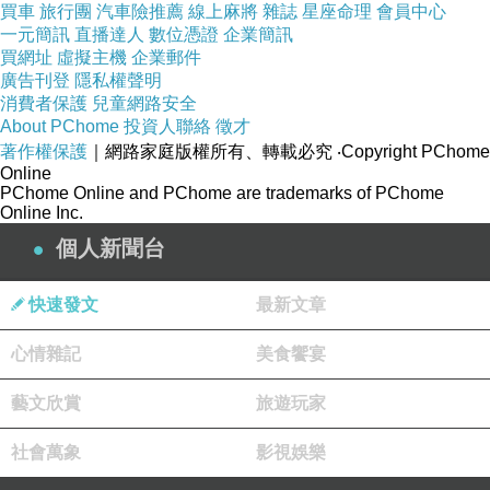
買車
旅行團
汽車險推薦
線上麻將
雜誌
星座命理
會員中心
一元簡訊
直播達人
數位憑證
企業簡訊
買網址
虛擬主機
企業郵件
廣告刊登
隱私權聲明
消費者保護
兒童網路安全
品號：4543247
About PChome
投資人聯絡
徵才
著作權保護
｜網路家庭版權所有、轉載必究
‧Copyright PChome
Online
PChome Online and PChome are trademarks of PChome
Online Inc.
個人新聞台
通過韓國3家臨床機構認證
快速發文
最新文章
肌膚豐潤保濕
心情雜記
提升肌膚內部緊實彈力
美食饗宴
藝文欣賞
旅遊玩家
社會萬象
影視娛樂