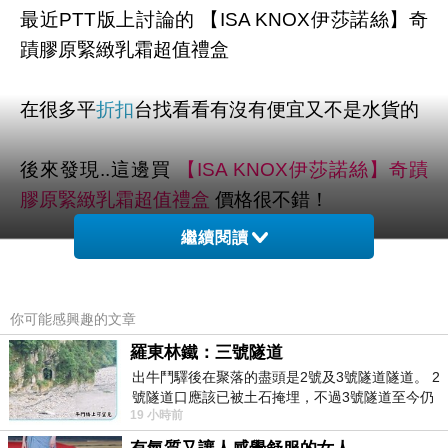
最近PTT版上討論的 【ISA KNOX伊莎諾絲】奇
蹟膠原緊緻乳霜超值禮盒
在很多平
折扣
台找看看有沒有便宜又不是水貨的
後來發現..這邊買
【ISA KNOX伊莎諾絲】奇蹟
膠原緊緻乳霜超值禮盒
價格很不錯！
繼續閱讀
依照往例經驗！貨運部分也很快！
而且在有保障的大平台，可退、可換、有保障～
你可能感興趣的文章
安啦！
羅東林鐵：三號隧道
出牛鬥驛後在聚落的盡頭是2號及3號隧道隧道。 2
號隧道口應該已被土石掩埋，不過3號隧道至今仍
最後跟大家說 【ISA KNOX伊
手機開箱文
莎諾
19 小時前
存在。從台7丙牛鬥橋上往左岸上游方
絲】奇蹟膠原緊緻乳霜超值禮盒 最近真的很熱門