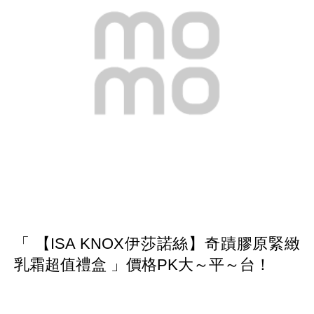
「 【ISA KNOX伊莎諾絲】奇蹟膠原緊緻
乳霜超值禮盒 」價格PK大～平～台！