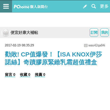
便宜好康大補帖
訂閱
我的
2017-02-19 08:35:29
was42qa84i
勸敗! CP值爆發！【ISA KNOX伊莎
諾絲】奇蹟膠原緊緻乳霜超值禮盒
留言 0
收藏 0
推薦 0