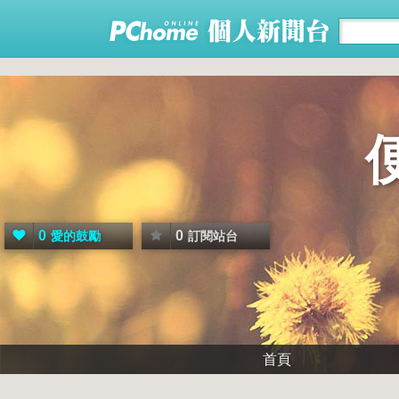
0
0
愛的鼓勵
訂閱站台
首頁