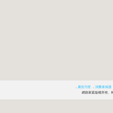
．
廣告刊登
．
消費者保護
網路家庭版權所有、轉載必究 