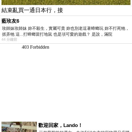
結束亂買一通日本行，接
藍玫友6
玫師妹玫師妹 妳不殺生，實屬可貴 妳也別老逗著蟑螂玩 妳不打死牠，
抓弄牠 這...打蟑螂當打地鼠 也是項可愛的遊戲？ 是說，滿院
44 分鐘前
歡迎回家，Lando！