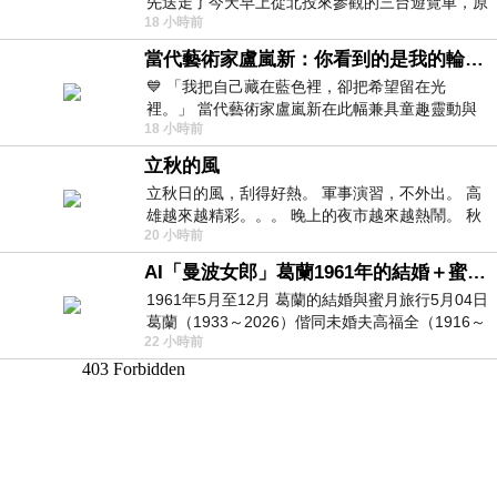
先送走了今天早上從北投來參觀的三台遊覽車，原
18 小時前
以為展場已經差不多要安靜下來，卻發
當代藝術家盧嵐新：你看到的是我的輪廓，還是你的故事？——藏在藍色裡的希望與光
💙 「我把自己藏在藍色裡，卻把希望留在光
裡。」 當代藝術家盧嵐新在此幅兼具童趣靈動與
18 小時前
抽象韻味的新作中，用湛藍的羽翼般色塊包覆著
立秋的風
立秋日的風，刮得好熱。 軍事演習，不外出。 高
雄越來越精彩。。。 晚上的夜市越來越熱鬧。 秋
20 小時前
天的風刮得很熱 夜遊消暑熱。。。
AI「曼波女郎」葛蘭1961年的結婚＋蜜月旅行 #戀上老電影 #葛蘭 #粟子
1961年5月至12月 葛蘭的結婚與蜜月旅行5月04日
葛蘭（1933～2026）偕同未婚夫高福全（1916～
22 小時前
2004）乘郵輪赴倫敦6月15日於英國倫敦St.S