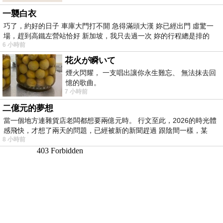
一襲白衣
巧了，約好的日子 車庫大門打不開 急得滿頭大漢 妳已經出門 虛驚一
場，趕到高鐵左營站恰好 新加坡，我只去過一次 妳的行程總是排的
6 小時前
花火が瞬いて
煙火閃耀， 一支唱出讓你永生難忘、 無法抹去回
憶的歌曲。
7 小時前
二億元的夢想
當一個地方連雜貨店老闆都想要兩億元時。 行文至此，2026的時光體
感飛快，才想了兩天的問題，已經被新的新聞趕過 跟陰間一樣，某
8 小時前