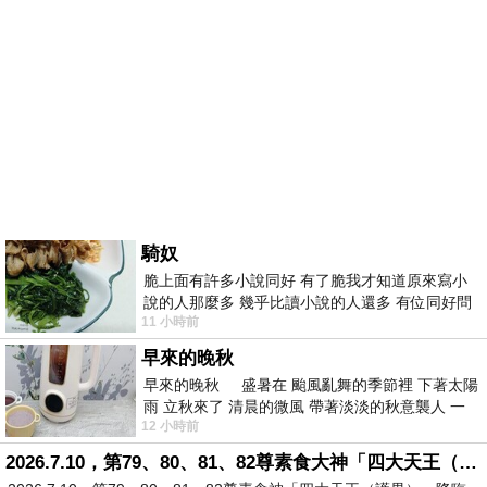
騎奴
脆上面有許多小說同好 有了脆我才知道原來寫小
說的人那麼多 幾乎比讀小說的人還多 有位同好問
11 小時前
了一個問題 她說為什麼高中文學獎的
早來的晚秋
早來的晚秋 盛暑在 颱風亂舞的季節裡 下著太陽
雨 立秋來了 清晨的微風 帶著淡淡的秋意襲人 一
12 小時前
下子 又被赤
2026.7.10，第79、80、81、82尊素食大神「四大天王（護界）」降臨寶島台灣（6）