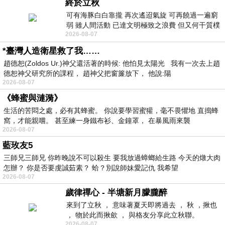
終於立秋
可有海豚白白靠攏 再次遙迢氣旋 可再饒過一遍窮
弱 雖人間活動 已達文明極致之浪費 但又何干質樸
2026-08-07
者 只能白白陪葬
*臺灣人造衛星救了我……
趙德恕(Zoldos Ur.)神父還活著的時候: 他怕見太陽光 我有一次去上趙
德恕神父研究所的課程， 趙神父把窗簾放下， 他說:陽
2026-08-07
《蜂蜜與漣漪》
生活的苦悶之處，必有其蜂蜜。 你說要學習蜜獾，毫不畏懼地 直搗蜂
窩，才能親嚐。 甚至練一身鐵布衫、金鐘罩， 在暴風雨來襲
2026-08-07
藍玫友5
三師兄三師兄 你昨晚說不可以殺生 要我放過蟑螂給生路 今天的燉大肉
怎辦？ 你是否要虔誠茹素？ 蛤？別說師妹愛記仇 我希望
2026-08-07
歲律禪心 - 半塘新月朦朧醉
來到了立秋 ， 意味著夏天即將過去 ， 秋 ，揪也
， 物於此而揪歛 ， 與格友分享此立秋聯。
2026-08-07