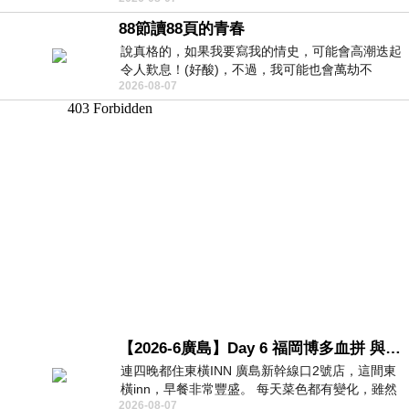
88節讀88頁的青春
說真格的，如果我要寫我的情史，可能會高潮迭起
令人歎息！(好酸)，不過，我可能也會萬劫不
2026-08-07
復...，每天跪鍵盤還是被判了花心的罪
【2026-6廣島】Day 6 福岡博多血拼 與機場接送少年司機深夜對談
連四晚都住東橫INN 廣島新幹線口2號店，這間東
橫inn，早餐非常豐盛。 每天菜色都有變化，雖然
2026-08-07
看到工作人員拿出料理包加熱，但