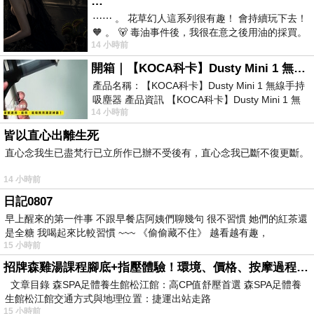
…
⋯⋯ 。 花草幻人這系列很有趣！ 會持續玩下去！
🧡 。 🐻 毒油事件後，我很在意之後用油的採買。
14 小時前
前天購買了我之前就很愛
開箱｜【KOCA科卡】Dusty Mini 1 無線手持吸塵器
產品名稱：【KOCA科卡】Dusty Mini 1 無線手持
吸塵器 產品資訊 【KOCA科卡】Dusty Mini 1 無
14 小時前
線手持吸塵器評語： 能吸、能吹兼具兩
皆以直心出離生死
直心念我生已盡梵行已立所作已辦不受後有，直心念我已斷不復更斷。
14 小時前
日記0807
早上醒來的第一件事 不跟早餐店阿姨們聊幾句 很不習慣 她們的紅茶還
是全糖 我喝起來比較習慣 ~~~ 《偷偷藏不住》 越看越有趣，
15 小時前
招牌森雞湯課程腳底+指壓體驗！環境、價格、按摩過程全紀錄，森SPA足體養生館松江館最新價格表
文章目錄 森SPA足體養生館松江館：高CP值舒壓首選 森SPA足體養
生館松江館交通方式與地理位置：捷運出站走路
15 小時前