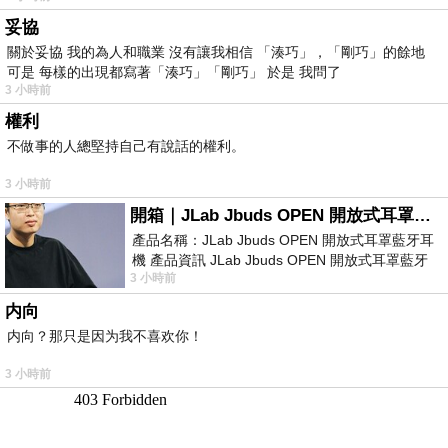
妥協
關於妥協 我的為人和職業 沒有讓我相信 「湊巧」，「剛巧」的餘地
可是 每樣的出現都寫著「湊巧」「剛巧」 於是 我問了
3 小時前
權利
不做事的人總堅持自己有說話的權利。
3 小時前
開箱｜JLab Jbuds OPEN 開放式耳罩藍牙耳機 - 設計美學，輕巧、透氣、環境音全物理達成！
產品名稱：JLab Jbuds OPEN 開放式耳罩藍牙耳
機 產品資訊 JLab Jbuds OPEN 開放式耳罩藍牙
3 小時前
耳機評語：非常有特色，值得喜愛美型工
内向
内向？那只是因为我不喜欢你！
3 小時前