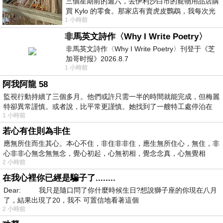
三個星期前的週六，去伊利沙白市的寵物用品店購
買 Kylo 的零食。那家店有賣虎皮鸚鵡，我每次光
1 小時前
顧都會去看一下。他們偶爾會引進 C
非馬英文詩作〈Why I Write Poetry〉
非馬英文詩作〈Why I Write Poetry〉刊登于《芝
加哥时报》2026.8.7
1 小時前
阿我阿龍 58
監視行動持續了三個多月。他們或許只需一半的時間就能完成，但梅麗
特卻異常謹慎。或者說，比平常更謹慎。她找到了一艘特工處停泊在
1 小時前
若心有住則為非住
應無所住而生其心。本心不住，非住非非住，應生無所住心，無住，非
心非非心無念無無念，覺心初起，心無初相，覺念念真，心無覺相
2 小時前
在我心裡你已經是騙子了........
Dear: 我只是隨口問了你什麼時候生日?想說獅子座的你現在八月
了，結果出現了20，我不 可置信地看著這個
2 小時前