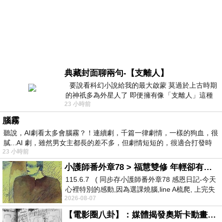
典藏封面聊兩句-【支離人】
要說看科幻小說給我的最大啟蒙 莫過於上古時期
的神祇多為外星人了 即便擁有像「支離人」這種
23 小時前
驚世駭俗的神通法門 也未必讀
腦霧
聽說，AI劇看太多會腦霧？！連續劇，千篇一律劇情，一樣的狗血，很
膩...AI 劇，雖然男女主都長的差不多，但劇情短短的，很適合打發時
23 小時前
小護師番外章78 > 福慧雙修 年輕卻有個老靈魂 ㄑ金剛經〉podcast
115.6.7 ( 同步存小護師番外章78 感恩日記-今天
心裡特別的感動,因為選課燒腦,line A梳爬, 上完失
2026-08-07
智課的她,特來傾
【電影圈八卦】：媒體揭發奧斯卡動畫項目投票醜聞！好萊塢為什麼看不起動畫電影？