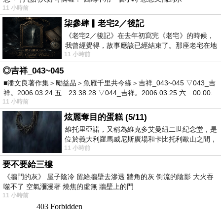
11 小時前
柒參肆▎老宅2／後記
《老宅2／後記》在去年初寫完《老宅》的時候，
我曾經覺得，故事應該已經結束了。那座老宅在地
11 小時前
震中倒塌，七個人終於離開那片黑暗，
◎吉祥_043~045
■潘文良著作集＞勵益品＞魚雁千里共今緣＞吉祥_043~045 ▽043_吉
祥。2006.03.24.五 23:38:28 ▽044_吉祥。2006.03.25.六 00:00:
11 小時前
炫麗奪目的蛋糕 (5/11)
維托里亞諾，又稱為維克多艾曼紐二世紀念堂，是
位於義大利羅馬威尼斯廣場和卡比托利歐山之間，
11 小時前
用以紀念統一義大利統一後的的第一位國
要不要給三樓
《牆門的灰》 屋子陰冷 留給牆壁去滲透 牆角的灰 倒流的陰影 大火吞
噬不了 空氣瀰漫著 燒焦的虛無 牆壁上的門
11 小時前