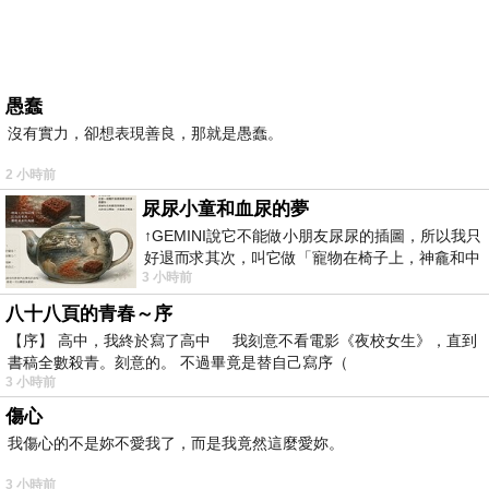
愚蠢
沒有實力，卻想表現善良，那就是愚蠢。
2 小時前
尿尿小童和血尿的夢
↑GEMINI說它不能做小朋友尿尿的插圖，所以我只
好退而求其次，叫它做「寵物在椅子上，神龕和中
3 小時前
年人臉孔」的畫了。 六月底
八十八頁的青春～序
【序】 高中，我終於寫了高中 我刻意不看電影《夜校女生》，直到
書稿全數殺青。刻意的。 不過畢竟是替自己寫序（
3 小時前
傷心
我傷心的不是妳不愛我了，而是我竟然這麼愛妳。
3 小時前