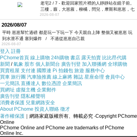
老宅2 / 7 - 歡迎回家照片裡的人靜靜站在鏡子前。
三樓，廄，大崽蕥，柳橘，閆兒，摩斯和崽崽，七
2026-08-07
個人整整齊齊地站在鏡框之外，如同
2026/08/07
平時 崽崽幫忙過磅 都是玩一下玩一下 今天親自上陣 整個又被崽崽 玩
到水泄不通 塞到爆炸 / 不過從崽崽自己親
2026-08-07
登入
註冊
PChome首頁
線上購物
24h購物
書店
露天拍賣
比比昂代購
新聞
/
氣象
股市
個人新聞台
廣告刊登
加入聯播網
全球購物
買賣租屋
支付連
國際連
Pi 拍錢包
旅遊
服務中心
買車
旅行團
汽車險推薦
線上麻將
雜誌
星座命理
會員中心
一元簡訊
直播達人
數位憑證
企業簡訊
買網址
虛擬主機
企業郵件
廣告刊登
隱私權聲明
消費者保護
兒童網路安全
About PChome
投資人聯絡
徵才
著作權保護
｜網路家庭版權所有、轉載必究
‧Copyright PChome
Online
PChome Online and PChome are trademarks of PChome
Online Inc.