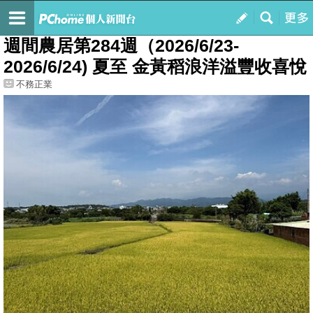
我的
最新文章
週間農居第284週（2026/6/23-
2026/6/24) 夏至 金黃稻浪洋溢豐收喜悅
不務正業