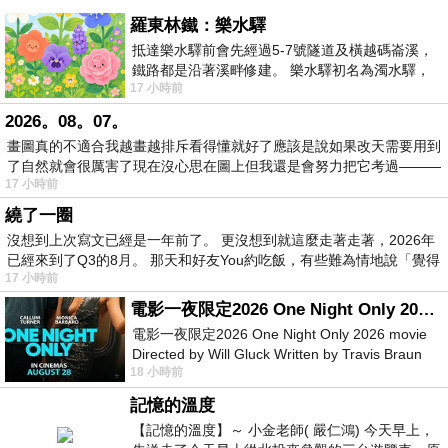
羅東林鐵：樂水驛
抵達樂水驛前會先經過5-7號隧道及橫越碼崙溪，
鐵路都是沿著溪畔修建。 樂水驛初名為濁水驛，
17 小時前
但因與臺鐵集集線車站同名，於1953
2026。08。07。
畫圖真的不適合我越畫越排斥看得懂就好了應該是說如果改天需要用到
了自然就會很厲害了現在沒心思在圖上但我還是會努力把它考過———
17 小時前
繞了一圈
沒想到上次寫文已經是一年前了。 更沒想到就這麼走著走著，2026年
已經來到了Q3的8月。 那天和好友You約吃飯，有些難為情地說「覺得
17 小時前
電影一夜限定2026 One Night Only 2026 movie
電影一夜限定2026 One Night Only 2026 movie
Directed by Will Gluck Written by Travis Braun
18 小時前
Starring Monica Barbaro
記憶的溫度
【記憶的溫度】～ 小金老師( 嚴仁鴻) 今天早上，