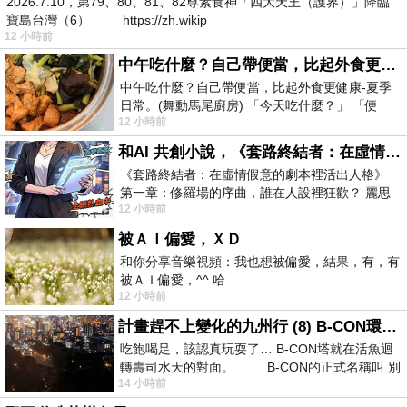
2026.7.10，第79、80、81、82尊素食神「四大天王（護界）」降臨
寶島台灣（6） https://zh.wikip
12 小時前
中午吃什麼？自己帶便當，比起外食更健康-夏季日常。(舞動馬尾廚房)
中午吃什麼？自己帶便當，比起外食更健康-夏季
日常。(舞動馬尾廚房) 「今天吃什麼？」 「便
12 小時前
當？麵？還是炒飯？」 每天都在選擇
和AI 共創小說，《套路終結者：在虛情假意的劇本裡活出人格》
《套路終結者：在虛情假意的劇本裡活出人格》
第一章：修羅場的序曲，誰在人設裡狂歡？ 麗思
12 小時前
卡爾頓酒店的總統套房內，燈光昏
被ＡＩ偏愛，ＸＤ
和你分享音樂視頻：我也想被偏愛，結果，有，有
被ＡＩ偏愛，^^ 哈
12 小時前
計畫趕不上變化的九州行 (8) B-CON環球塔
吃飽喝足，該認真玩耍了… B-CON塔就在活魚迴
轉壽司水天的對面。 B-CON的正式名稱叫 別
14 小時前