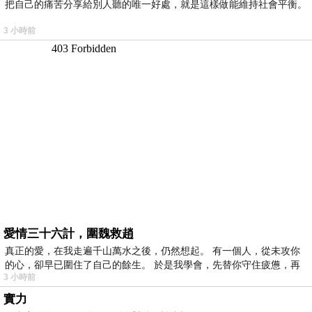
把自己的痛苦分享給別人聽的唯一好處，就是這樣做能維持社會平衡。
3 小時前
愛情三十六計，圍魏救趙
真正的愛，在我走遍千山萬水之後，仍然想起。 有一個人，從未攻你
的心，卻早已圍住了自己的餘生。 於是我學會，先替你守住疲憊，再
3 小時前
實力