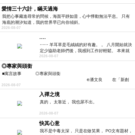
愛情三十六計，瞞天過海
我把心事藏進尋常的問候，海面平靜如昔，心中悸動無法平息。 只有
海底的潮汐知道，我的世界早已向你傾斜。
2026-08-07
….
⋯⋯ 羊耳草是毛絨絨的好有趣。 。 八月開始就決
定少協助老師們後，我感到工作好輕鬆。 本來就
2026-08-07
不是我的工作啊。 真
◎專家與頭銜
■寓言故事 ◎專家與頭銜
⊕潘文良 在「新創
2026-08-07
之谷」裡——
入禪之境
真的， 太靠近， 我也尿不出。
2026-08-07
快其心意
我不是中毒太深， 只是在做笑果， PO文有題材，