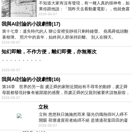
不知道大家有沒有發現，有一種人真的很神奇，如
果你跟他說：「我昨天去看動畫電影」，他就會露
2026-08-07
出一種慈祥的微笑，然後問你是不是陪小
我與AI討論的小說劇情(17)
第十七章：遺失時代的人 辦公室裡安靜得只剩時鐘聲。 堯禹舜低頭翻
著相簿。 照片中的袁年，始終與人群保持距離。 別人在聊天。
2026-08-07
知幻即離，不作方便，離幻即覺，亦無漸次
。。。。。。。。。。
2026-08-07
我與AI討論的小說劇情(16)
第16章 世界的另一面 虞正舜的家附近開始有不尋常的動靜，虞正舜
母親都發現好像有被跟蹤的感覺，而虞正舜的父親則被要求請無薪假，
2026-08-07
立秋
立秋 悠悠秋日施施然而來 陽光仍熾熱得叫人睜不
開眼 荷塘邊賞荷者絡繹不絕 是塘邊荷葉田田的凝
2026-08-07
望 風中飄逸的是映日荷花別樣紅