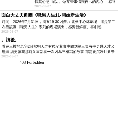
快其心意 而以， 做某些事情讓自己的內心--- 感到
2026-08-07
愉快。
面白大丈夫劇團《職男人生11-開始新生活》
時間：2026年7月31日，周五19:30 地點：北藝中心球劇場 這是第二
次看該團《職男人生》系列的現場演出，感覺新鮮度、喜劇感
2026-08-07
。讀後。
看完三樓的老宅2雖然明天才有後記其實中間到第三集有停更幾天才又
繼續 續更讓我那時又重新看一次因為三樓寫的故事 都需要沉浸且要帶
2026-08-07
有