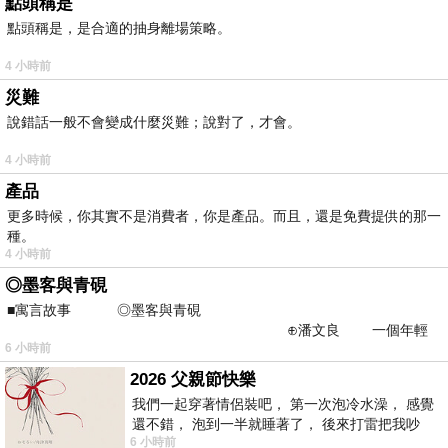
點頭稱是
點頭稱是，是合適的抽身離場策略。
4 小時前
災難
說錯話一般不會變成什麼災難；說對了，才會。
4 小時前
產品
更多時候，你其實不是消費者，你是產品。而且，還是免費提供的那一
種。
4 小時前
◎墨客與青硯
■寓言故事 ◎墨客與青硯
⊕潘文良 一個年輕
6 小時前
的墨客，在京城的古玩肆裡
2026 父親節快樂
我們一起穿著情侶裝吧， 第一次泡冷水澡， 感覺
還不錯， 泡到一半就睡著了， 後來打雷把我吵
6 小時前
醒， 手