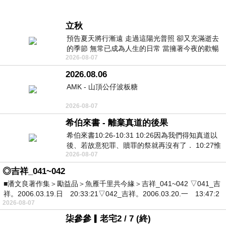
立秋
預告夏天將行漸遠 走過這陽光普照 卻又充滿逝去
的季節 無常已成為人生的日常 當擁著今夜的歡暢
2026-08-07
舒心 轉眼驟成昨日 而明晨 太陽
2026.08.06
AMK - 山頂公仔波板糖
2026-08-07
希伯來書 - 離棄真道的後果
希伯來書10:26-10:31 10:26因為我們得知真道以
後、若故意犯罪、贖罪的祭就再沒有了． 10:27惟
2026-08-07
有戰懼等候審判和那燒滅眾敵人的烈火
◎吉祥_041~042
■潘文良著作集＞勵益品＞魚雁千里共今緣＞吉祥_041~042 ▽041_吉
祥。2006.03.19.日 20:33:21▽042_吉祥。2006.03.20.一 13:47:2
2026-08-07
柒參參▎老宅2 / 7 (終)