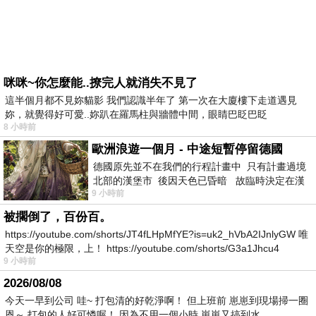
咪咪~你怎麼能..撩完人就消失不見了
這半個月都不見妳貓影 我們認識半年了 第一次在大廈樓下走道遇見
妳，就覺得好可愛..妳趴在羅馬柱與牆體中間，眼睛巴眨巴眨
8 小時前
歐洲浪遊一個月 - 中途短暫停留德國
德國原先並不在我們的行程計畫中 只有計畫過境
北部的漢堡市 後因天色已昏暗 故臨時決定在漢
9 小時前
堡市吃晚餐和過夜
被擱倒了，百份百。
https://youtube.com/shorts/JT4fLHpMfYE?is=uk2_hVbA2IJnlyGW 唯
天空是你的極限，上！ https://youtube.com/shorts/G3a1Jhcu4
9 小時前
2026/08/08
今天一早到公司 哇~ 打包清的好乾淨啊！ 但上班前 崽崽到現場掃一圈
恩～ 打包的人好可憐喔！ 因為不用一個小時 崽崽又搞到水