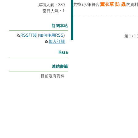
薰衣草 防 蟲
共找到0筆符合
的資
累積人氣：
389
當日人氣：
1
訂閱本站
RSS訂閱
(
如何使用RSS
)
第 1 /
加入訂閱
Kaza
連結書籤
目前沒有資料