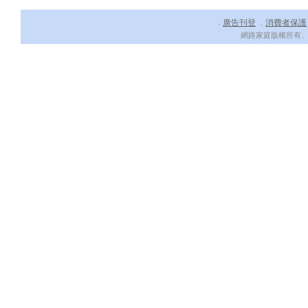
廣告刊登
消費者保護
．
．
網路家庭版權所有、轉載必究