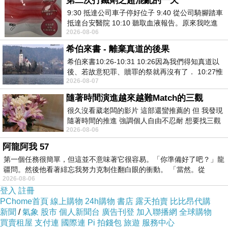
第二次打鐵劑之超混亂的一天
9:30 抵達公司車子停好位子 9:40 從公司騎腳踏車
抵達台安醫院 10:10 聽取血液報告。原來我吃進
2026-08-06
去的 B12 彌可保並非沒有吸收而是超
希伯來書 - 離棄真道的後果
希伯來書10:26-10:31 10:26因為我們得知真道以
後、若故意犯罪、贖罪的祭就再沒有了． 10:27惟
2026-08-07
有戰懼等候審判和那燒滅眾敵人的烈火
隨著時間演進越來越難Match的三觀
很久沒看葳老闆的影片 這部還蠻推薦的 但 我發現
隨著時間的推進 強調個人自由不忍耐 想要找三觀
2026-08-06
接近的不要說對象 連朋友都超
阿龍阿我 57
第一個任務很簡單，但這並不意味著它很容易。「你準備好了吧？」龍
疆問。然後他看著緋忘我努力克制住翻白眼的衝動。 「當然。從
2026-08-06
登入
註冊
PChome首頁
線上購物
24h購物
書店
露天拍賣
比比昂代購
新聞
/
氣象
股市
個人新聞台
廣告刊登
加入聯播網
全球購物
買賣租屋
支付連
國際連
Pi 拍錢包
旅遊
服務中心