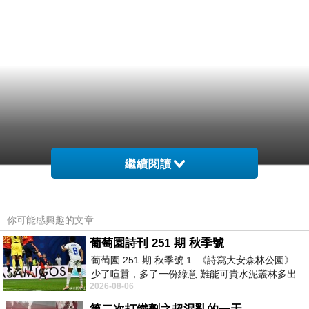
繼續閱讀
你可能感興趣的文章
葡萄園詩刊 251 期 秋季號
葡萄園 251 期 秋季號 1 《詩寫大安森林公園》
少了喧囂，多了一份綠意 難能可貴水泥叢林多出
2026-08-06
一