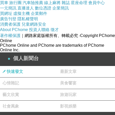
買車
旅行團
汽車險推薦
線上麻將
雜誌
星座命理
會員中心
一元簡訊
直播達人
數位憑證
企業簡訊
買網址
虛擬主機
企業郵件
廣告刊登
隱私權聲明
消費者保護
兒童網路安全
About PChome
投資人聯絡
徵才
著作權保護
｜網路家庭版權所有、轉載必究
‧Copyright PChome
Online
PChome Online and PChome are trademarks of PChome
Online Inc.
個人新聞台
快速發文
最新文章
心情雜記
美食饗宴
藝文欣賞
旅遊玩家
社會萬象
影視娛樂