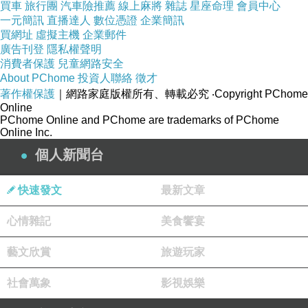
買車
旅行團
汽車險推薦
線上麻將
雜誌
星座命理
會員中心
一元簡訊
直播達人
數位憑證
企業簡訊
買網址
虛擬主機
企業郵件
廣告刊登
隱私權聲明
消費者保護
兒童網路安全
About PChome
投資人聯絡
徵才
著作權保護
｜網路家庭版權所有、轉載必究
‧Copyright PChome
Online
PChome Online and PChome are trademarks of PChome
Online Inc.
個人新聞台
快速發文
最新文章
心情雜記
美食饗宴
藝文欣賞
旅遊玩家
社會萬象
影視娛樂