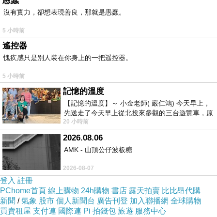
愚蠢
沒有實力，卻想表現善良，那就是愚蠢。
5 小時前
遙控器
愧疚感只是别人装在你身上的一把遥控器。
5 小時前
記憶的溫度
【記憶的溫度】～ 小金老師( 嚴仁鴻) 今天早上，
先送走了今天早上從北投來參觀的三台遊覽車，原
20 小時前
以為展場已經差不多要安靜下來，卻發
2026.08.06
AMK - 山頂公仔波板糖
2026-08-07
登入
註冊
PChome首頁
線上購物
24h購物
書店
露天拍賣
比比昂代購
新聞
/
氣象
股市
個人新聞台
廣告刊登
加入聯播網
全球購物
買賣租屋
支付連
國際連
Pi 拍錢包
旅遊
服務中心