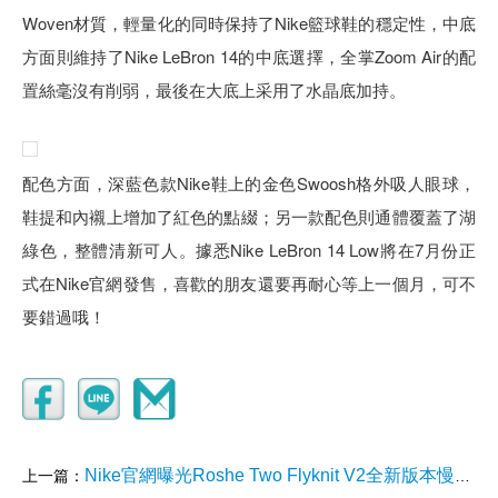
Woven材質，輕量化的同時保持了Nike籃球鞋的穩定性，中底
方面則維持了Nike LeBron 14的中底選擇，全掌Zoom Air的配
置絲毫沒有削弱，最後在大底上采用了水晶底加持。
配色方面，深藍色款Nike鞋上的金色Swoosh格外吸人眼球，
鞋提和內襯上增加了紅色的點綴；另一款配色則通體覆蓋了湖
綠色，整體清新可人。據悉Nike LeBron 14 Low將在7月份正
式在Nike官網發售，喜歡的朋友還要再耐心等上一個月，可不
要錯過哦！
Nike官網曝光Roshe Two Flyknit V2全新版本慢跑鞋
上一篇：