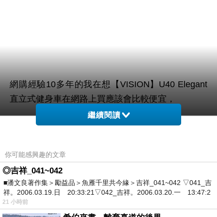
網購經驗10多年的我在想【VISION】U40 Elegant
直立式健身車在網路上買應該會比較便宜，
繼續閱讀
而且24小時都能買，上網慢慢挑選，慢慢比價，不
這麼方便當
用等店家開門也不用看店員臉色，
你可能感興趣的文章
然選擇在網路上購買~~
◎吉祥_041~042
■潘文良著作集＞勵益品＞魚雁千里共今緣＞吉祥_041~042 ▽041_吉
於是我也參考了其他網友【VISION】U40 Elegant
祥。2006.03.19.日 20:33:21▽042_吉祥。2006.03.20.一 13:47:2
直立式健身車的推薦開箱文及心得分享!
21 小時前