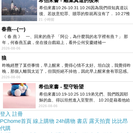
希伯來書 - 離棄真道的後果
希伯來書10:26-10:31 10:26因為我們得知真道以
找了很多【VISION】U40 Elegant 直立式健身車評
後、若故意犯罪、贖罪的祭就再沒有了． 10:27惟
論跟比價的結果，還有哪裡買最便宜划算，發現它
有戰懼等候審判和那燒滅眾敵人的烈火
21 小時前
真的很不錯!!
春燕---(一)
《 春 燕 》 一、回來的燕子 「阿公，為什麼我的名字裡有燕？」 那
年，何春燕五歲，坐在後台戲箱上，看外公何安慶縫補一
品質有保障又有七天鑑
而且在網路上購買，
2026-08-06
賞期，不滿意可以退貨也不用擔心買
狼
貴!
昨晚經歷了某些事情，早上醒來，覺得心情不太好。坦白說，我覺得昨
晚，那個人離我太近了，但我拒絕不掉他，因此早上醒來會有罪惡感。
2026-08-06
服務這麼優，當然在網路購物最好啦~~
一定要來看
希伯來書 - 堅守盼望
看【VISION】U40 Elegant 直立式健身車~~
希伯來書10:19-10:25 10:19弟兄們、我們既因耶
穌的血、得以坦然進入至聖所、 10:20是藉着他給
我們開了一條又新又活的路從幔子經過
2026-08-06
商品網址:
登入
註冊
PChome首頁
線上購物
24h購物
書店
露天拍賣
比比昂
代購