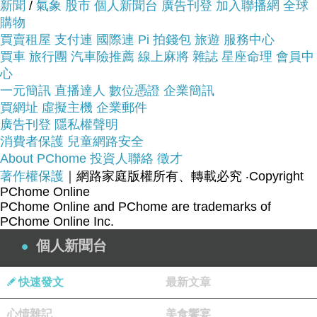
新聞
/
氣象
股市
個人新聞台
廣告刊登
加入聯播網
全球
購物
買賣租屋
支付連
國際連
Pi 拍錢包
旅遊
服務中心
買車
旅行團
汽車險推薦
線上麻將
雜誌
星座命理
會員中
心
品號：2564473
一元簡訊
直播達人
數位憑證
企業簡訊
買網址
虛擬主機
企業郵件
廣告刊登
隱私權聲明
內建SPRINT8無氧肌力訓練
消費者保護
兒童網路安全
About PChome
投資人聯絡
徵才
10吋全彩LCD螢幕
著作權保護
｜網路家庭版權所有、轉載必究
‧Copyright
11kg 專業級飛輪
PChome Online
商用級剛性結構，強韌安穩
PChome Online and PChome are trademarks of
PChome Online Inc.
個人新聞台
快速發文
最新文章
心情雜記
美食饗宴