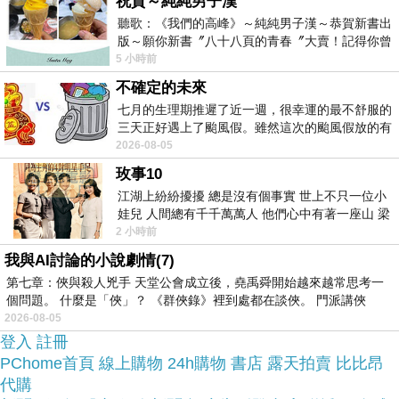
祝賀～純純男子漢
聽歌：《我們的高峰》～純純男子漢～恭賀新書出
於是我也參考了其他網友【菲鈮歐】開運四季平安
版～願你新書〞八十八頁的青春〞大賣！記得你曾
粉晶項鍊(手工精雕 隨機出貨)的推薦開箱文及心得
經在我的版留言…「好讚的圖^^感覺大家
5 小時前
分享!
不確定的未來
七月的生理期推遲了近一週，很幸運的最不舒服的
三天正好遇上了颱風假。雖然這次的颱風假放的有
找了很多【菲鈮歐】開運四季平安粉晶項鍊(手工精
點虛，因為風雨不大，但這也是最想要的
2026-08-05
雕 隨機出貨)評論跟比價的結果，還有哪裡買最便宜
玫事10
划算，發現它真的很不錯!!
江湖上紛紛擾擾 總是沒有個事實 世上不只一位小
娃兒 人間總有千千萬萬人 他們心中有著一座山 梁
山佛山泰華衡恆嵩 一山之高
2 小時前
品質有保障又有七天鑑
而且在網路上購買，
我與AI討論的小說劇情(7)
賞期，不滿意可以退貨也不用擔心買
第七章：俠與殺人兇手 天堂公會成立後，堯禹舜開始越來越常思考一
貴!
個問題。 什麼是「俠」？ 《群俠錄》裡到處都在談俠。 門派講俠
2026-08-05
登入
註冊
服務這麼優，當然在網路購物最好啦~~
一定要來看
PChome首頁
線上購物
24h購物
書店
露天拍賣
比比昂
看【菲鈮歐】開運四季平安粉晶項鍊(手工精雕 隨機
代購