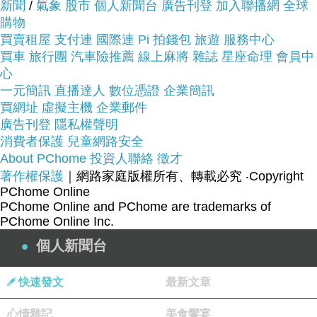
新聞
出貨)~~
/
氣象
股市
個人新聞台
廣告刊登
加入聯播網
全球
購物
買賣租屋
支付連
國際連
Pi 拍錢包
旅遊
服務中心
商品網址:
買車
旅行團
汽車險推薦
線上麻將
雜誌
星座命理
會員中
心
一元簡訊
直播達人
數位憑證
企業簡訊
買網址
虛擬主機
企業郵件
廣告刊登
隱私權聲明
消費者保護
兒童網路安全
About PChome
投資人聯絡
徵才
著作權保護
｜網路家庭版權所有、轉載必究
‧Copyright
品號：2988254
PChome Online
PChome Online and PChome are trademarks of
PChome Online Inc.
個人新聞台
廣結善緣 開拓人脈
令人心情開朗有助蜜運
快速發文
最新文章
增添活力與貴氣
心情雜記
美食饗宴