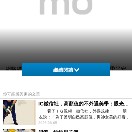
網購經驗10多年的我在想【菲鈮歐】開運四季平安
繼續閱讀
粉晶項鍊(手工精雕 隨機出貨)在網路上買應該會比
較便宜，
你可能感興趣的文章
IG徵信社，高顏值的不外遇美學：眼光太高也是一種防禦，為了證明我長得好看，我決定一輩子不外遇！
而且24小時都能買，上網慢慢挑選，慢慢比價，不
看了ＩＧ視頻，徵信社，外遇規律： 朋
這麼方便當
用等店家開門也不用看店員臉色，
友說：「為了證明自己高顏值，男帥女美的好看，
然選擇在網路上購買~~
且眼光高，我決定一輩子不外遇。」
2026-08-05