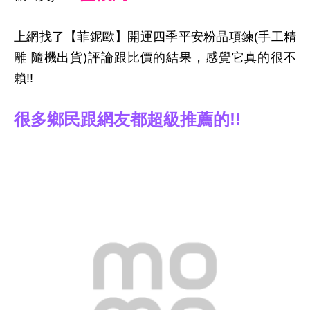
上網找了【菲鈮歐】開運四季平安粉晶項鍊(手工精
雕 隨機出貨)評論跟比價的結果，感覺它真的很不
賴!!
很多鄉民跟網友都超級推薦的!!