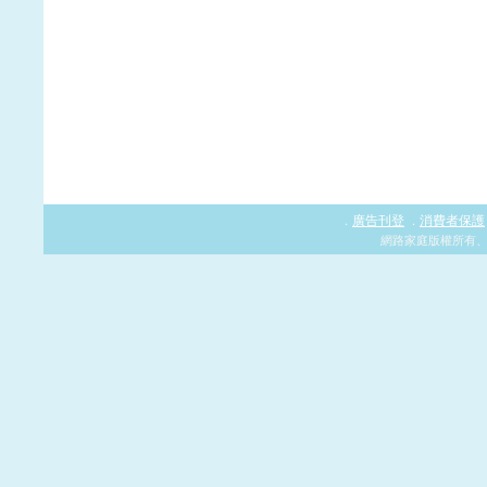
廣告刊登
消費者保護
．
．
網路家庭版權所有、轉載必究