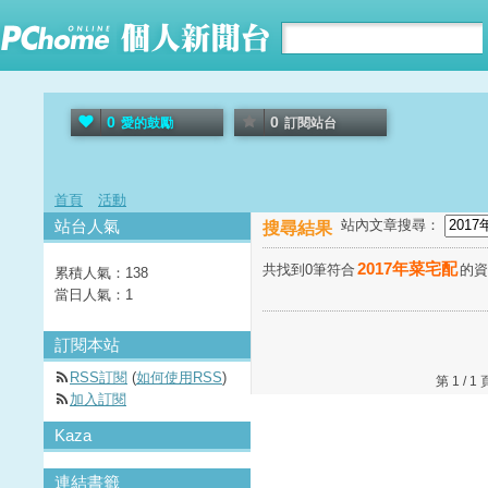
0
0
愛的鼓勵
訂閱站台
首頁
活動
站台人氣
站內文章搜尋：
搜尋結果
2017年菜宅配
共找到0筆符合
的
累積人氣：
138
當日人氣：
1
訂閱本站
RSS訂閱
(
如何使用RSS
)
第 1 /
加入訂閱
Kaza
連結書籤