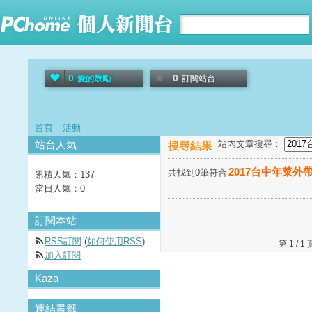
0
0
愛的鼓勵
訂閱站台
首頁
活動
站台人氣
站內文章搜尋：
搜尋結果
2017台中年菜外
共找到0筆符合
累積人氣：
137
當日人氣：
0
訂閱本站
RSS訂閱
(
如何使用RSS
)
第 1 /
加入訂閱
Kaza
連結書籤