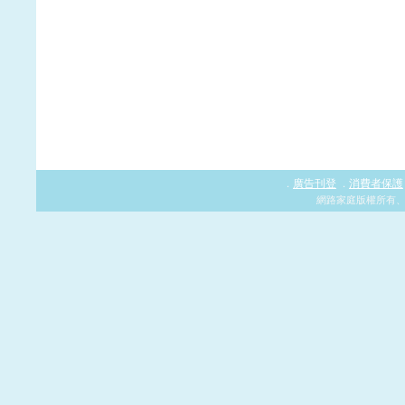
廣告刊登
消費者保護
．
．
網路家庭版權所有、轉載必究