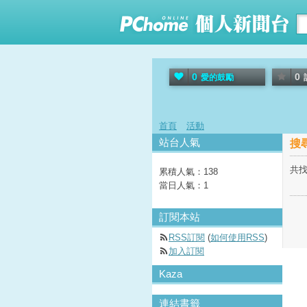
0
0
愛的鼓勵
首頁
活動
站台人氣
搜
共找
累積人氣：
138
當日人氣：
1
訂閱本站
RSS訂閱
(
如何使用RSS
)
加入訂閱
Kaza
連結書籤