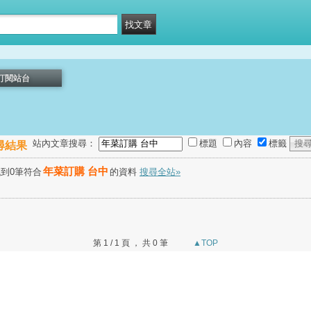
訂閱站台
站內文章搜尋：
標題
內容
標籤
尋結果
年菜訂購 台中
到0筆符合
的資料
搜尋全站»
第 1 / 1 頁 ， 共 0 筆
▲TOP