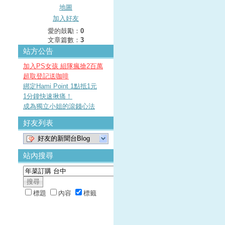
地圖
加入好友
愛的鼓勵：
0
文章篇數：
3
站方公告
加入PS女孩 組隊瘋搶2百萬
超取登記送咖啡
綁定Hami Point 1點抵1元
1分鐘快速揪痛！
成為獨立小姐的滾錢心法
好友列表
好友的新聞台Blog
站內搜尋
標題
內容
標籤