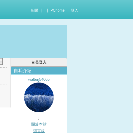
|
|
|
新聞
PChome
登入
自我介紹
walterj54065
j
關於本站
留言板