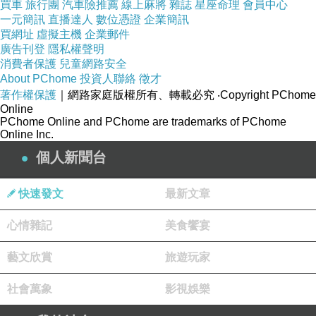
買車
旅行團
汽車險推薦
線上麻將
雜誌
星座命理
會員中心
一元簡訊
直播達人
數位憑證
企業簡訊
買網址
虛擬主機
企業郵件
廣告刊登
隱私權聲明
幾丸的油畫
上一篇：
消費者保護
兒童網路安全
About PChome
投資人聯絡
徵才
【幾丸的油畫作品展】採金針
下一篇：
著作權保護
｜網路家庭版權所有、轉載必究
‧Copyright PChome
Online
PChome Online and PChome are trademarks of PChome
Online Inc.
個人新聞台
快速發文
最新文章
心情雜記
美食饗宴
藝文欣賞
旅遊玩家
社會萬象
影視娛樂