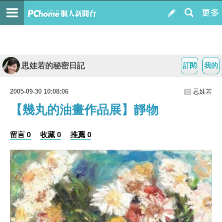
思娃若的秘密日記
訂閱
我的
2005-09-30 10:08:06
思娃若
【幾丸的油畫作品展】靜物
留言 0
收藏 0
推薦 0