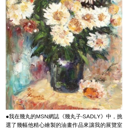
●我在幾丸的MSN網誌《幾丸子‧SADLY》中，挑
選了幾幅他精心繪製的油畫作品來讓我的展覽室