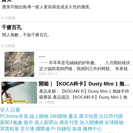
贊美可能比侮辱一個人更容易造成永久性的傷害。
8 小時前
千瘡百孔
閱人無數，不如千瘡百孔。
9 小時前
….
⋯⋯ 羊耳草是毛絨絨的好有趣。 。 八月開始就決
定少協助老師們後，我感到工作好輕鬆。 本來就
2026-08-07
不是我的工作啊。 真
開箱｜【KOCA科卡】Dusty Mini 1 無線手持吸塵器
產品名稱：【KOCA科卡】Dusty Mini 1 無線手持
吸塵器 產品資訊 【KOCA科卡】Dusty Mini 1 無
20 小時前
線手持吸塵器評語： 能吸、能吹兼具兩
登入
註冊
PChome首頁
線上購物
24h購物
書店
露天拍賣
比比昂代購
新聞
/
氣象
股市
個人新聞台
廣告刊登
加入聯播網
全球購物
買賣租屋
支付連
國際連
Pi 拍錢包
旅遊
服務中心