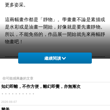
更多姿采。
這兩幅畫作都是「靜物」。學畫畫不論是素描或
是水彩或是油畫一開始，好像就是要先畫靜物。
所以，不能免俗的，作品展一開始就先來兩幅靜
物畫吧！
--------------------------------------------------------------------
繼續閱讀
-----------------------
圖片提供／王幾丸 (版權所有，翻印複製必究！
等著我告死你吧~)
你可能感興趣的文章
知幻即離，不作方便，離幻即覺，亦無漸次
。。。。。。。。。。
2026-08-07
贊美