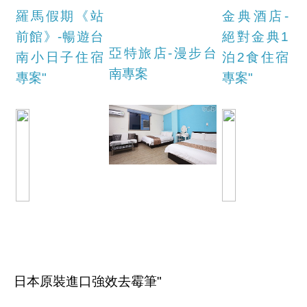
羅馬假期《站
金典酒店-
前館》-暢遊台
絕對金典1
亞特旅店-漫步台
南小日子住宿
泊2食住宿
南專案
專案"
專案"
日本原裝進口強效去霉筆"