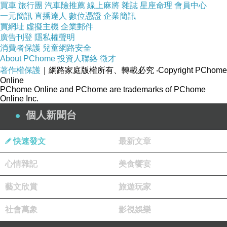
買車
旅行團
汽車險推薦
線上麻將
雜誌
星座命理
會員中心
一元簡訊
直播達人
數位憑證
企業簡訊
買網址
虛擬主機
企業郵件
2入NT$500
原價$1000
含運
平均$250/入
廣告刊登
隱私權聲明
消費者保護
兒童網路安全
About PChome
投資人聯絡
徵才
4入NT$900
原價$2000
含運
平均$225/入
著作權保護
｜網路家庭版權所有、轉載必究
‧Copyright PChome
Online
--------------------------------------------------------------
PChome Online and PChome are trademarks of PChome
Online Inc.
個人新聞台
輕鬆劃過隙縫角落
快速發文
最新文章
徹底趕走惱人黴菌
心情雜記
美食饗宴
藝文欣賞
旅遊玩家
社會萬象
影視娛樂