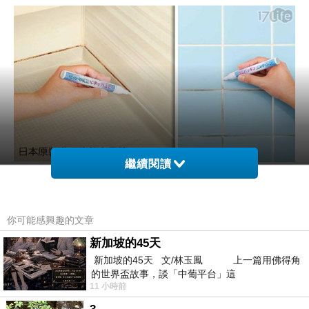
繼續閱讀
商品網址
:
http://easymall.co/redirect.php?
k=85aa092bd15519c3a4297b6533a42606&ui
你可能感興趣的文章
d1=&uid2=&uid3=&uid4=&uid5=
新加坡的45天
新加坡的45天 文/林玉鳳 上一篇用佛得角
的世界盃故事，談「中葡平台」這
商品訊息功能
:
11 小時前