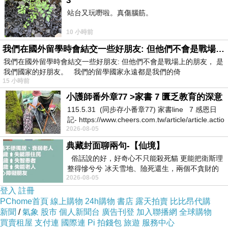
3
商品訊息描述
:
站台又玩嘢啦。真傷腦筋。
10 小時前
●
日本原裝進口，品質有保障
我們在國外留學時會結交一些好朋友: 但他們不會是戰場上的朋友
我們在國外留學時會結交一些好朋友: 但他們不會是戰場上的朋友， 是
我們國家的好朋友。 我們的留學國家永遠都是我們的倚
●
筆型設計，使用便利，除霉無設限
15 小時前
小護師番外章77 >家書 7 匱乏教育的深意
●無須沖洗，輕輕劃過，立即搞定！
115.5.31 (同步存小番章77) 家書line 7 感恩日
記- https://www.cheers.com.tw/article/article.actio
2026-08-05
典藏封面聊兩句-【仙境】
俗話說的好，好奇心不只能殺死貓 更能把衛斯理
日本原裝進口強效去霉筆
整得慘兮兮 冰天雪地、險死還生，兩個不貪財的
2026-08-05
人尋什麼寶？ 人家追尋愛情還
登入
註冊
規格：
5ml/
入
PChome首頁
線上購物
24h購物
書店
露天拍賣
比比昂代購
新聞
/
氣象
股市
個人新聞台
廣告刊登
加入聯播網
全球購物
買賣租屋
支付連
國際連
Pi 拍錢包
旅遊
服務中心
1入NT$269
原價$500
含運