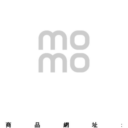
商品網址
: