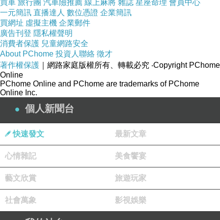
買車
旅行團
汽車險推薦
線上麻將
雜誌
星座命理
會員中心
一元簡訊
直播達人
數位憑證
企業簡訊
買網址
虛擬主機
企業郵件
廣告刊登
隱私權聲明
消費者保護
兒童網路安全
About PChome
投資人聯絡
徵才
著作權保護
｜網路家庭版權所有、轉載必究
‧Copyright PChome
Online
PChome Online and PChome are trademarks of PChome
Online Inc.
個人新聞台
快速發文
最新文章
心情雜記
美食饗宴
商品訊息簡述
:
藝文欣賞
旅遊玩家
社會萬象
影視娛樂