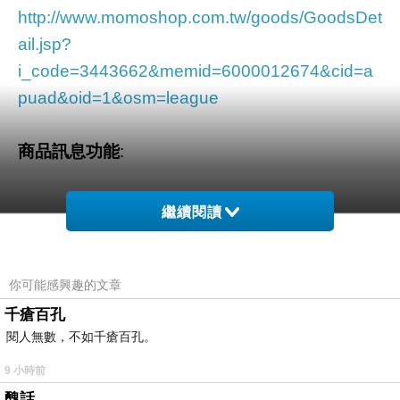
http://www.momoshop.com.tw/goods/GoodsDet
ail.jsp?
i_code=3443662&memid=6000012674&cid=a
puad&oid=1&osm=league
商品訊息功能
:
繼續閱讀
品號：3443662
你可能感興趣的文章
千瘡百孔
閱人無數，不如千瘡百孔。
可愛造型
9 小時前
官方授權
醜話