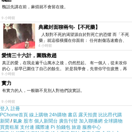
可當鑰匙圈
醜話先講在前，麻煩就不會留在後。
9 小時前
典藏封面聊兩句-【不死藥】
人類對不死的渴望源自於對死亡的恐懼 而「不死
藥」就這樣橫擺在你面前： 任何創傷迅速癒合、
4 小時前
停止衰老、痛覺消失…堪
商品訊息描述
:
愛情三十六計，圍魏救趙
真正的愛，在我走遍千山萬水之後，仍然想起。 有一個人，從未攻你
的心，卻早已圍住了自己的餘生。 於是我學會，先替你守住疲憊，再
9 小時前
實力
有實力的人，一般聽不見別人對他們說實話。
9 小時前
登入
註冊
PChome首頁
線上購物
24h購物
書店
露天拍賣
比比昂代購
新聞
/
氣象
股市
個人新聞台
廣告刊登
加入聯播網
全球購物
買賣租屋
支付連
國際連
Pi 拍錢包
旅遊
服務中心