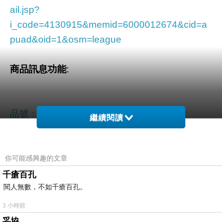
ail.jsp?
i_code=4130915&memid=6000012674&cid=a
puad&oid=1&osm=league
商品訊息功能
:
品號：4130915
繼續閱讀
你可能感興趣的文章
千瘡百孔
閱人無數，不如千瘡百孔。
隨時監控家中溫濕度
遇到顯著變化手機會立刻收到通知
3 小時前
掌控居家舒適度
妥協