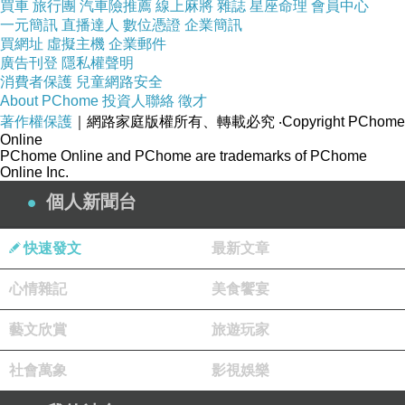
買車
旅行團
汽車險推薦
線上麻將
雜誌
星座命理
會員中心
一元簡訊
直播達人
數位憑證
企業簡訊
買網址
虛擬主機
企業郵件
? 系統需求
廣告刊登
隱私權聲明
Thermo Pixi 需搭配主機 Cube 使用
消費者保護
兒童網路安全
About PChome
投資人聯絡
徵才
及 NextDrive Connect App 1.2 版或以上
著作權保護
｜網路家庭版權所有、轉載必究
‧Copyright PChome
Online
PChome Online and PChome are trademarks of PChome
? 尺寸
Online Inc.
56 × 38 × 7 (mm)
個人新聞台
? 重量
快速發文
最新文章
10 g
心情雜記
美食饗宴
? 相容裝置
藝文欣賞
旅遊玩家
Thermo Pixi 動作感應器需和主機 Cube 配對使用，
社會萬象
影視娛樂
溫濕度遇到劇烈變化時，手機馬上接獲通知。