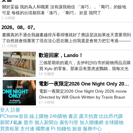
關於妥協 我的為人和職業 沒有讓我相信 「湊巧」，「剛巧」的餘地
可是 每樣的出現都寫著「湊巧」「剛巧」 於是 我問了
2 小時前
2026。08。07。
畫圖真的不適合我越畫越排斥看得懂就好了應該是說如果改天需要用到
了自然就會很厲害了現在沒心思在圖上但我還是會努力把它考過———
商品訊息描述
:
17 小時前
歡迎回家，Lando！
需
搭配
NextDrive Cube
小方微管家
三個星期前的週六，去伊利沙白市的寵物用品店購
買 Kylo 的零食。那家店有賣虎皮鸚鵡，我每次光
54 分鐘前
顧都會去看一下。他們偶爾會引進 C
電影一夜限定2026 One Night Only 2026 movie
電影一夜限定2026 One Night Only 2026 movie
商品訊息簡述
:
Directed by Will Gluck Written by Travis Braun
17 小時前
Starring Monica Barbaro
登入
註冊
PChome首頁
線上購物
24h購物
書店
露天拍賣
比比昂代購
新聞
/
氣象
股市
個人新聞台
廣告刊登
加入聯播網
全球購物
買賣租屋
支付連
國際連
Pi 拍錢包
旅遊
服務中心