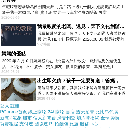
年輕時曾想著騎馬仗劍闖天涯 可是半路上遇到一個人 她說要許我終生
台灣製造，品質可靠
於是我一激動 當了劍 賣了馬 從此一心柴米油鹽醬醋茶 可當
USB2.0介面，向下相容US
2026-08-06
珍珠烤漆，質感高雅
我最敬愛的老闆、遠見．天下文化創辦人高希均教授
底部收納式USB頭，體積輕巧，
我最敬愛的老闆、遠見．天下文化創辦人高希均教
授 遠見 HBR 社長楊瑪利 2026.08.06 我最敬愛的
不需外接電源，即插即用，支援熱
5 小時前
老闆、遠見．天下文化創辦人高希均教
媽媽的優點
2026 年 8 月 6 日媽媽從前在《北窗內外》散文中寫到理想的遊俠生
活：不結婚、不生孩子、交女朋友、做喜歡的事業、單獨遊走江
2026-08-06
湖⋯⋯，
出生即欠債？孩子一定要知道：爸媽，其實我不欠你們
商品訊息描述
:
這週迎來父親節，其實我並不認為這種節日一定要
過，因為不是每個人都有好父母。而我們家是不過
2026-08-06
節的，平時也沒什麼儀式感，生活趨近冷
AXPRO華艦 USB2.0小白鯨多功能讀卡機-
登入
註冊
AXP909/AXP709
PChome首頁
線上購物
24h購物
書店
露天拍賣
比比昂代購
新聞
/
氣象
股市
個人新聞台
廣告刊登
加入聯播網
全球購物
買賣租屋
支付連
國際連
Pi 拍錢包
旅遊
服務中心