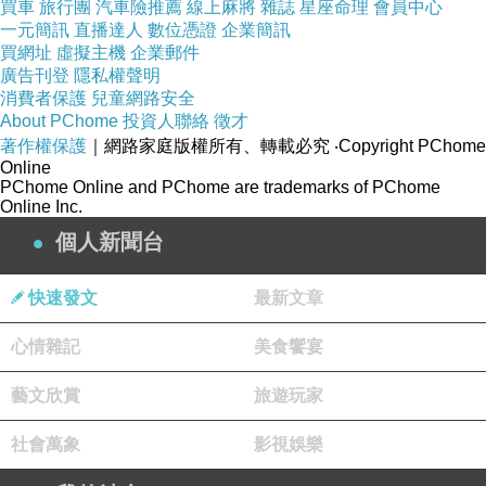
買車
旅行團
汽車險推薦
線上麻將
雜誌
星座命理
會員中心
一元簡訊
直播達人
數位憑證
企業簡訊
買網址
虛擬主機
企業郵件
廣告刊登
隱私權聲明
消費者保護
兒童網路安全
About PChome
投資人聯絡
徵才
著作權保護
｜網路家庭版權所有、轉載必究
‧Copyright PChome
Online
PChome Online and PChome are trademarks of PChome
Online Inc.
個人新聞台
快速發文
最新文章
心情雜記
美食饗宴
藝文欣賞
旅遊玩家
社會萬象
影視娛樂
◆商品簡述：