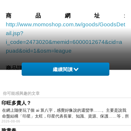
商品網址
:
http://www.momoshop.com.tw/goods/GoodsDet
ail.jsp?
i_code=2473020&memid=6000012674&cid=a
puad&oid=1&osm=league
商品訊息功能
:
繼續閱讀
你可能感興趣的文章
印旺多貴人？
在網上隨便玩了個 ai 算八字，感覺好像說的還蠻準……。主要是說我
品號：2473020
命盤結構「印星」太旺，印星代表長輩、知識、資源、保護……等，所
2026-08-06
致青春