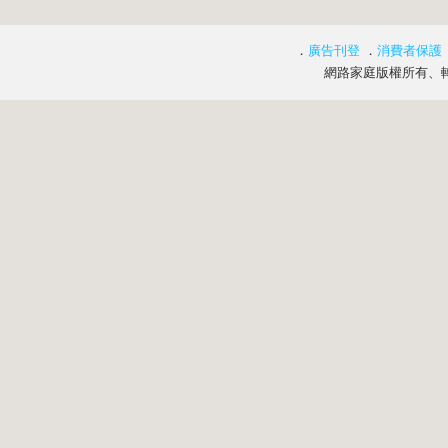
．
廣告刊登
．
消費者保護
網路家庭版權所有、轉載必究 