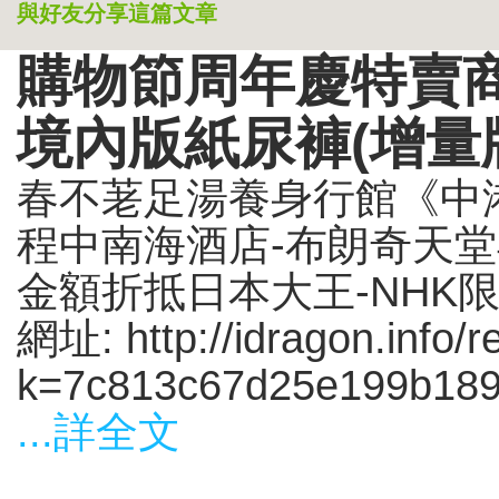
與好友分享這篇文章
購物節周年慶特賣商
境內版紙尿褲(增量
春不荖足湯養身行館《中
程中南海酒店-布朗奇天堂
金額折抵日本大王-NHK
網址: http://idragon.info/r
k=7c813c67d25e199b189
...詳全文