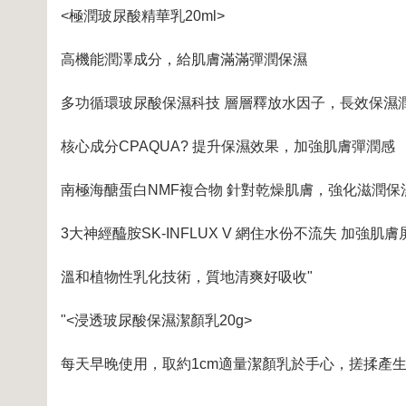
<極潤玻尿酸精華乳20ml>
高機能潤澤成分，給肌膚滿滿彈潤保濕
多功循環玻尿酸保濕科技 層層釋放水因子，長效保濕
核心成分CPAQUA? 提升保濕效果，加強肌膚彈潤感
南極海醣蛋白NMF複合物 針對乾燥肌膚，強化滋潤保
3大神經醯胺SK-INFLUX V 網住水份不流失 加強
溫和植物性乳化技術，質地清爽好吸收"
"<浸透玻尿酸保濕潔顏乳20g>
每天早晚使用，取約1cm適量潔顏乳於手心，搓揉產