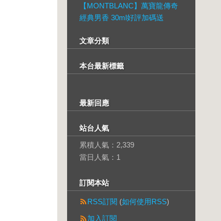
【MONTBLANC】萬寶龍傳奇
經典男香 30ml好評加碼送
文章分類
本台最新標籤
最新回應
站台人氣
累積人氣：
2,339
當日人氣：
1
訂閱本站
RSS訂閱
(
如何使用RSS
)
加入訂閱