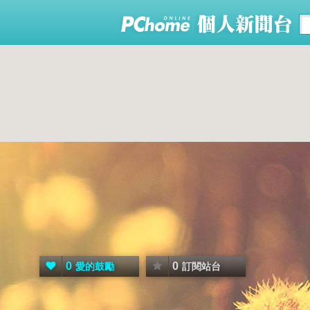
0
0
愛的鼓勵
訂閱站台