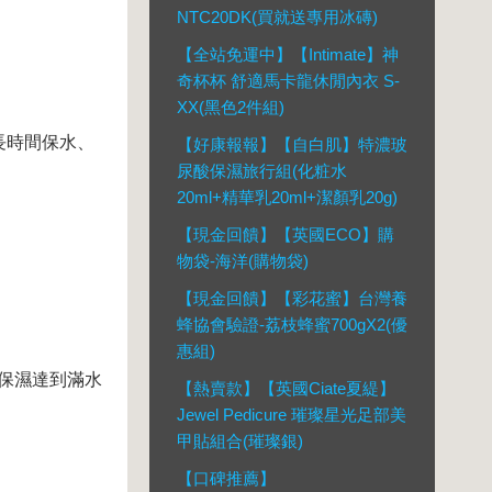
NTC20DK(買就送專用冰磚)
【全站免運中】【Intimate】神
奇杯杯 舒適馬卡龍休閒內衣 S-
XX(黑色2件組)
長時間保水、
【好康報報】【自白肌】特濃玻
尿酸保濕旅行組(化粧水
20ml+精華乳20ml+潔顏乳20g)
【現金回饋】【英國ECO】購
物袋-海洋(購物袋)
【現金回饋】【彩花蜜】台灣養
蜂協會驗證-荔枝蜂蜜700gX2(優
惠組)
，保濕達到滿水
【熱賣款】【英國Ciate夏緹】
Jewel Pedicure 璀璨星光足部美
甲貼組合(璀璨銀)
【口碑推薦】