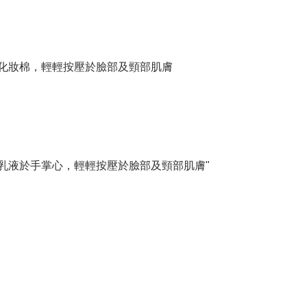
化妝棉，輕輕按壓於臉部及頸部肌膚
乳液於手掌心，輕輕按壓於臉部及頸部肌膚"