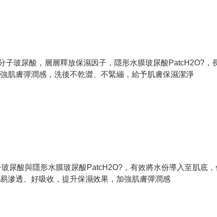
子玻尿酸，層層釋放保濕因子，隱形水膜玻尿酸PatcH2O?，
，加強肌膚彈潤感，洗後不乾澀、不緊繃，給予肌膚保濕潔淨
尿酸與隱形水膜玻尿酸PatcH2O?，有效將水份導入至肌底
?，易滲透、好吸收，提升保濕效果，加強肌膚彈潤感