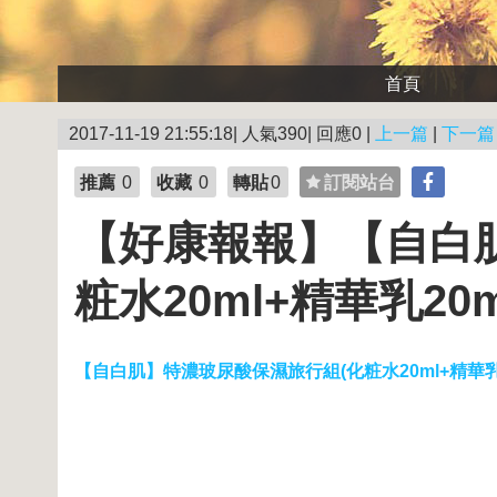
首頁
2017-11-19 21:55:18| 人氣390| 回應0 |
上一篇
|
下一篇
推薦
0
收藏
0
轉貼
0
訂閱站台
【好康報報】【自白
粧水20ml+精華乳20m
【自白肌】特濃玻尿酸保濕旅行組(化粧水20ml+精華乳20