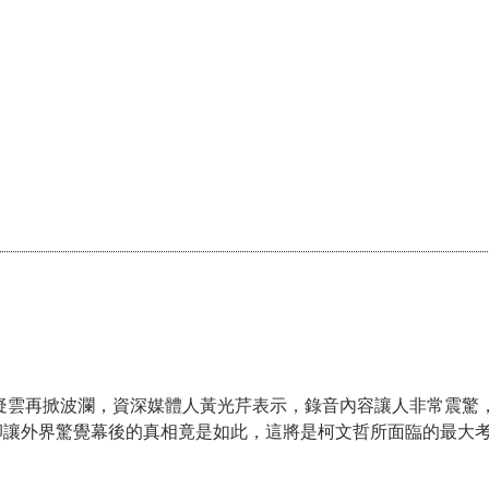
戶疑雲再掀波瀾，資深媒體人黃光芹表示，錄音內容讓人非常震驚
卻讓外界驚覺幕後的真相竟是如此，這將是柯文哲所面臨的最大