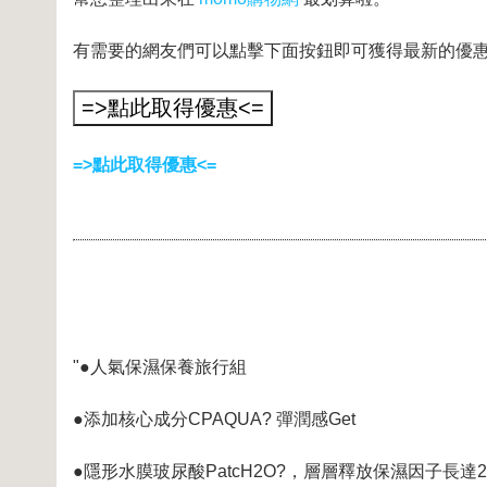
有需要的網友們可以點擊下面按鈕即可獲得最新的優
=>點此取得優惠<=
"●人氣保濕保養旅行組
●添加核心成分CPAQUA? 彈潤感Get
●隱形水膜玻尿酸PatcH2O?，層層釋放保濕因子長達2