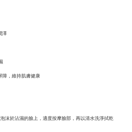
潤澤
濕
肌膚屏障，維持肌膚健康
生泡沫於沾濕的臉上，適度按摩臉部，再以清水洗淨拭乾