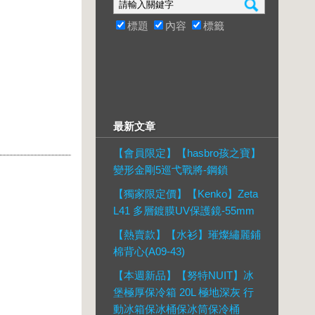
標題
內容
標籤
最新文章
【會員限定】【hasbro孩之寶】
變形金剛5巡弋戰將-鋼鎖
【獨家限定價】【Kenko】Zeta
L41 多層鍍膜UV保護鏡-55mm
【熱賣款】【水衫】璀燦繡麗鋪
棉背心(A09-43)
【本週新品】【努特NUIT】冰
堡極厚保冷箱 20L 極地深灰 行
動冰箱保冰桶保冰筒保冷桶