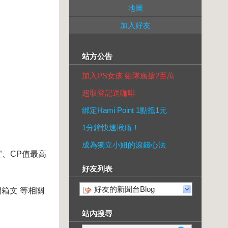
地圖
加入好友
站方公告
加入PS女孩 組隊瘋搶2百萬
超取登記送咖啡
綁定Hami Point 1點抵1元
1分鐘快速揪痛！
成為獨立小姐的滾錢心法
宜、CP值最高
好友列表
好友的新聞台Blog
箱文 等相關
站內搜尋