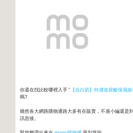
你還在找比較哪裡入手 "
【自白肌】特濃玻尿酸保濕旅行組(
嗎?
雖然各大網路購物通路大多有在販賣，不過小編還是到奇摩
訊息後。
幫您整理出來在
momo購物網
最划算啦。