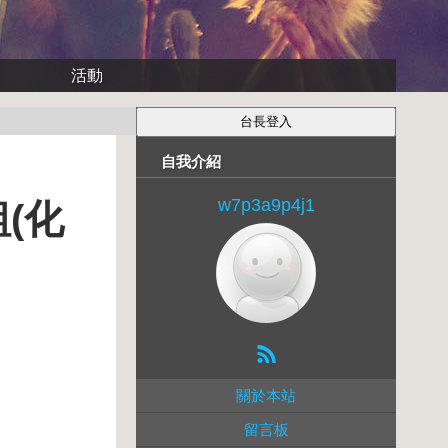
活動
自我介紹
w7p3a9p4j1
(化
關於本站
留言板