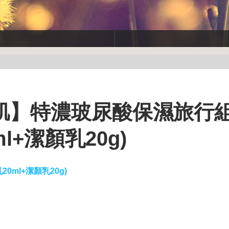
肌】特濃玻尿酸保濕旅行組
l+潔顏乳20g)
ml+潔顏乳20g)