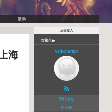
活動
自我介紹
vzdvzt9rttpr
 上海
關於本站
留言板