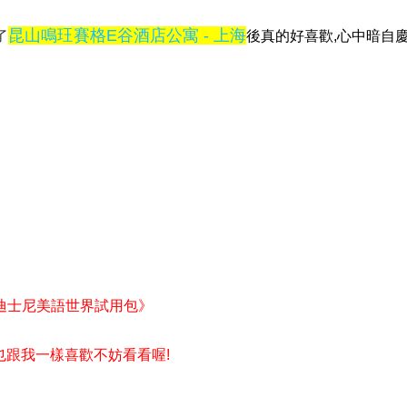
昆山鳴玨賽格E谷酒店公寓 - 上海
了
後真的好喜歡,心中暗自
迪士尼美語世界試用包》
果也跟我一樣喜歡不妨看看喔!