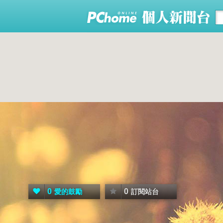
0
0
愛的鼓勵
訂閱站台