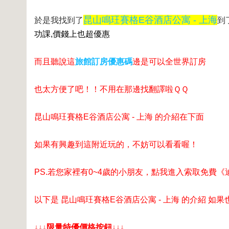
昆山鳴玨賽格E谷酒店公寓 - 上海
於是我找到了
到
功課,價錢上也超優惠
而且聽說這
旅館訂房優惠碼
邊是可以全世界訂房
也太方便了吧！！不用在那邊找翻譯啦ＱＱ
昆山鳴玨賽格E谷酒店公寓 - 上海 的介紹在下面
如果有興趣到這附近玩的，不妨可以看看喔！
PS.若您家裡有0~4歲的小朋友，
點我進入索取免費《
以下是 昆山鳴玨賽格E谷酒店公寓 - 上海 的介紹 如
↓↓↓限量特優價格按鈕↓↓↓