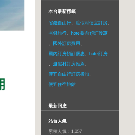
本台最新標籤
省錢自由行
、
渡假村便宜訂房
、
省錢旅行
、
hotel提前預訂優惠
、
國外訂房費用
、
國內訂房預訂優惠
、
hotel訂房
、
渡假村訂房推薦
、
便宜自由行訂房折扣
、
便宜住宿旅館
最新回應
站台人氣
累積人氣：
1,957