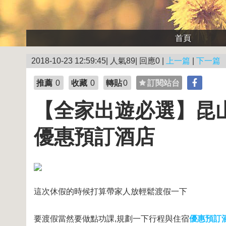
首頁
2018-10-23 12:59:45| 人氣89| 回應0 |
上一篇
|
下一篇
推薦
0
收藏
0
轉貼
0
訂閱站台
【全家出遊必選】昆山
優惠預訂酒店
這次休假的時候打算帶家人放輕鬆渡假一下
要渡假當然要做點功課,規劃一下行程與住宿
優惠預訂