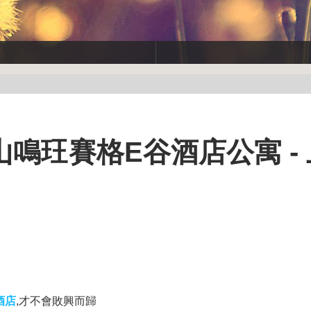
鳴玨賽格E谷酒店公寓 -
酒店
,才不會敗興而歸