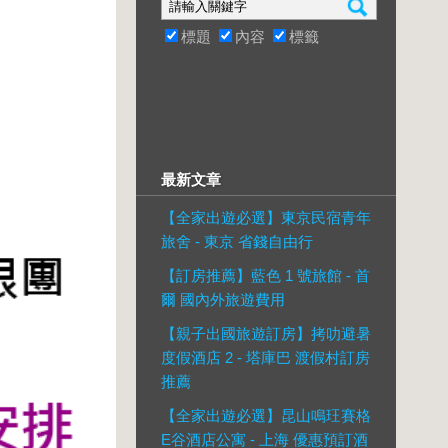
標題
內容
標籤
最新文章
【全家出遊必選】東京民宿青年
旅舍 - 東京 省錢自由行
【訂房推薦】藍色 1 號旅館 - 首
爾 國內外旅遊費用
【親子出國旅遊訂房】拷叻避暑
度假酒店 2 - 塔庫巴 渡假村訂房
推薦
【全家出遊必選】昆山鳴玨賽格
E谷酒店公寓 - 上海 優惠預訂酒