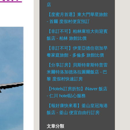
店
【度蜜月首選】東大門華星旅館
- 首爾 度假村便宜預訂
【非訂不可】柏林庫坦大街迎賓
飯店 - 柏林 旅館比價
【非訂不可】伊里亞德住宿加早
餐家庭旅館 - 多倫多 旅館比價
【分享訂房】貝斯特韋斯特普雷
米爾特洛加德洛拉圖爾飯店 - 巴
黎 度假村快速訂房
【Hotels訂房折扣】iNaver 飯店
- 仁川 hotel貼心服務
【報好康快來看】釜山皇冠海港
飯店 - 釜山 便宜自由行訂房
文章分類