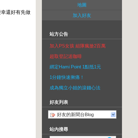
地圖
慶幸還好有先做
加入好友
站方公告
加入PS女孩 組隊瘋搶2百萬
超取登記送咖啡
綁定Hami Point 1點抵1元
1分鐘快速揪痛！
成為獨立小姐的滾錢心法
好友列表
好友的新聞台Blog
站內搜尋