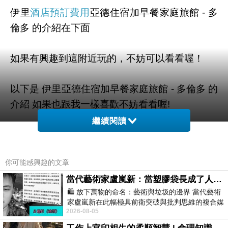
伊里
酒店預訂費用
亞德住宿加早餐家庭旅館 - 多
倫多 的介紹在下面
如果有興趣到這附近玩的，不妨可以看看喔！
以下是 伊里亞德住宿加早餐家庭旅館 - 多倫多 的
介紹 如果也跟我一樣喜歡不妨看看喔!
繼續閱讀
PS.若您家裡有0~4歲的小朋友，
點我進入索取免
費《迪士尼美語世界試用包》
你可能感興趣的文章
當代藝術家盧嵐新：當塑膠袋長成了人的模樣，我們的目光是否學會了放下偏見？
↓↓↓限量特優價格按鈕↓↓↓
🛍️ 放下萬物的命名：藝術與垃圾的邊界 當代藝術
家盧嵐新在此幅極具前衛突破與批判思維的複合媒
2026-08-05
材新作中，直接將被大眾定義為廢棄物