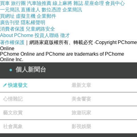
買車
旅行團
汽車險推薦
線上麻將
雜誌
星座命理
會員中心
一元簡訊
直播達人
數位憑證
企業簡訊
買網址
虛擬主機
企業郵件
廣告刊登
隱私權聲明
消費者保護
兒童網路安全
About PChome
投資人聯絡
徵才
著作權保護
｜網路家庭版權所有、轉載必究
‧Copyright PChome
Online
PChome Online and PChome are trademarks of PChome
Online Inc.
個人新聞台
快速發文
最新文章
心情雜記
美食饗宴
藝文欣賞
旅遊玩家
社會萬象
影視娛樂