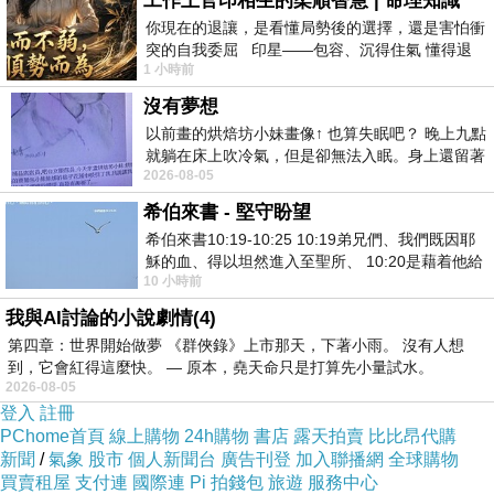
工作上官印相生的柔順智慧 | 命理知識
你現在的退讓，是看懂局勢後的選擇，還是害怕衝
突的自我委屈 印星——包容、沉得住氣 懂得退
1 小時前
一步觀察，不會
沒有夢想
以前畫的烘焙坊小妹畫像↑ 也算失眠吧？ 晚上九點
就躺在床上吹冷氣，但是卻無法入眠。身上還留著
2026-08-05
四點多跑的六公里的疲
希伯來書 - 堅守盼望
希伯來書10:19-10:25 10:19弟兄們、我們既因耶
穌的血、得以坦然進入至聖所、 10:20是藉着他給
10 小時前
我們開了一條又新又活的路從幔子經過
我與AI討論的小說劇情(4)
第四章：世界開始做夢 《群俠錄》上市那天，下著小雨。 沒有人想
到，它會紅得這麼快。 — 原本，堯天命只是打算先小量試水。
2026-08-05
登入
註冊
PChome首頁
線上購物
24h購物
書店
露天拍賣
比比昂代購
新聞
/
氣象
股市
個人新聞台
廣告刊登
加入聯播網
全球購物
買賣租屋
支付連
國際連
Pi 拍錢包
旅遊
服務中心