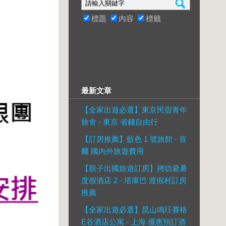
標題
內容
標籤
最新文章
【全家出遊必選】東京民宿青年
旅舍 - 東京 省錢自由行
【訂房推薦】藍色 1 號旅館 - 首
爾 國內外旅遊費用
【親子出國旅遊訂房】拷叻避暑
度假酒店 2 - 塔庫巴 渡假村訂房
推薦
【全家出遊必選】昆山鳴玨賽格
E谷酒店公寓 - 上海 優惠預訂酒