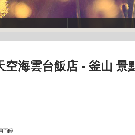
空海雲台飯店 - 釜山 景
興而歸