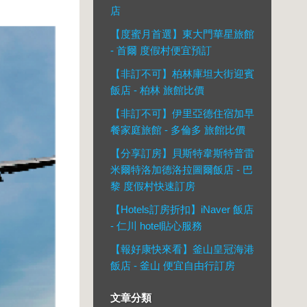
店
【度蜜月首選】東大門華星旅館
- 首爾 度假村便宜預訂
【非訂不可】柏林庫坦大街迎賓
飯店 - 柏林 旅館比價
【非訂不可】伊里亞德住宿加早
餐家庭旅館 - 多倫多 旅館比價
【分享訂房】貝斯特韋斯特普雷
米爾特洛加德洛拉圖爾飯店 - 巴
黎 度假村快速訂房
【Hotels訂房折扣】iNaver 飯店
- 仁川 hotel貼心服務
【報好康快來看】釜山皇冠海港
飯店 - 釜山 便宜自由行訂房
文章分類