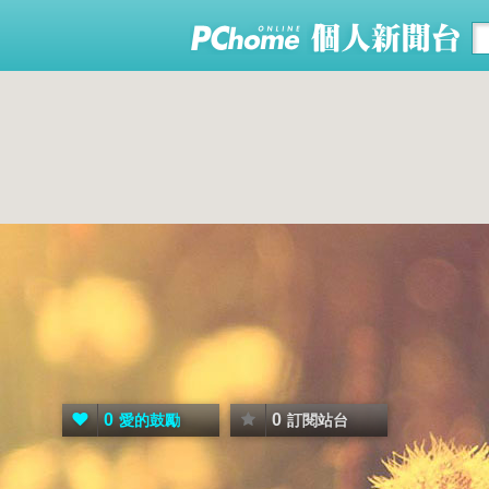
0
0
愛的鼓勵
訂閱站台