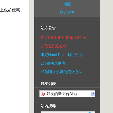
地圖
錢上也超優惠
加入好友
站方公告
加入PS女孩 組隊瘋搶2百萬
超取登記送咖啡
綁定Hami Point 1點抵1元
1分鐘快速揪痛！
成為獨立小姐的滾錢心法
好友列表
好友的新聞台Blog
站內搜尋