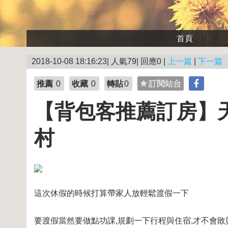
首頁
2018-10-08 18:16:23| 人氣79| 回應0 |
上一篇
|
下一篇
推薦
0
收藏
0
轉貼
0
訂閱站台
【背包客推薦訂房】天
村
這次休假的時候打算帶家人放輕鬆渡假一下
要渡假當然要做點功課,規劃一下行程與住宿,才不會敗