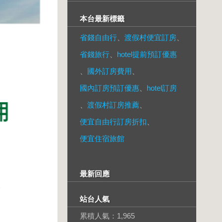
本台最新標籤
省錢自由行
、
渡假村便宜訂房
、
省錢旅行
、
hotel提前預訂優惠
、
國外訂房費用
、
國內訂房預訂優惠
、
hotel訂房
、
渡假村訂房推薦
、
便宜自由行訂房折扣
、
便宜住宿旅館
最新回應
站台人氣
累積人氣：
1,965