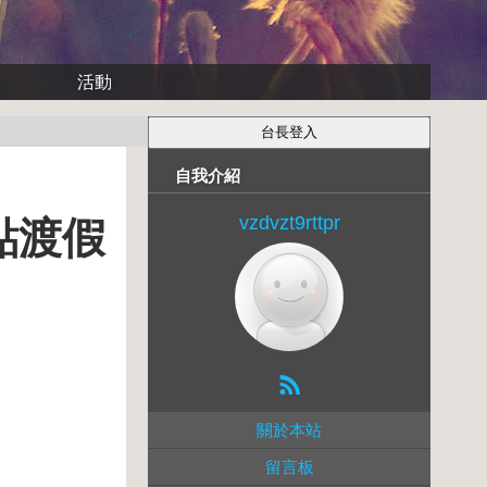
活動
自我介紹
vzdvzt9rttpr
點渡假
關於本站
留言板