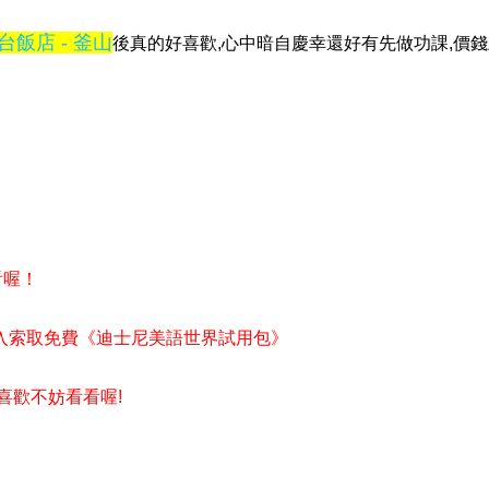
飯店 - 釜山
後真的好喜歡,心中暗自慶幸還好有先做功課,價
看喔！
入索取免費《迪士尼美語世界試用包》
樣喜歡不妨看看喔!