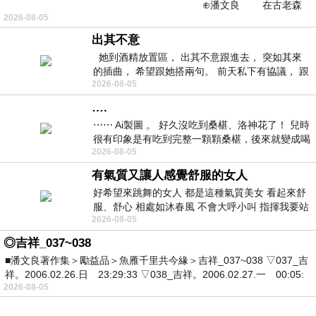
⊕潘文良 在古老森
2026-08-05
林的底層，住著一隻小飛鼠
出其不意
她到酒精放置區， 出其不意跟進去， 突如其來
的插曲， 希望跟她搭兩句。 前天私下有協議， 跟
2026-08-05
著阿弟丟拉基
….
⋯⋯ Ai製圖 。 好久沒吃到桑椹、洛神花了！ 兒時
很有印象是有吃到完整一顆顆桑椹，後來就變成喝
2026-08-05
桑椹汁。 現在是連喝都沒喝
有氣質又讓人感覺舒服的女人
好希望來跳舞的女人 都是這種氣質美女 看起來舒
服、舒心 相處如沐春風 不會大呼小叫 指揮我要站
2026-08-05
哪個位子 妳老幾？？
◎吉祥_037~038
■潘文良著作集＞勵益品＞魚雁千里共今緣＞吉祥_037~038 ▽037_吉
祥。2006.02.26.日 23:29:33 ▽038_吉祥。2006.02.27.一 00:05:
2026-08-05