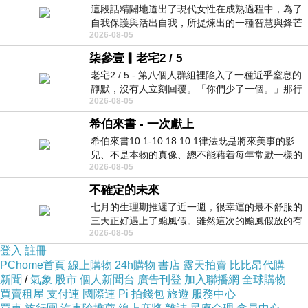
這段話精闢地道出了現代女性在成熟過程中，為了
自我保護與活出自我，所提煉出的一種智慧與鋒芒
2026-08-05
的平衡。 核心解讀與看法
柒參壹▎老宅2 / 5
老宅2 / 5 - 第八個人群組裡陷入了一種近乎窒息的
靜默，沒有人立刻回覆。「你們少了一個。」那行
2026-08-05
字像一顆冰冷的鐵釘，硬生生刺進螢
希伯來書 - 一次獻上
希伯來書10:1-10:18 10:1律法既是將來美事的影
兒、不是本物的真像、總不能藉着每年常獻一樣的
2026-08-05
祭物、叫那近前來的人得以完全。 10
不確定的未來
七月的生理期推遲了近一週，很幸運的最不舒服的
三天正好遇上了颱風假。雖然這次的颱風假放的有
2026-08-05
點虛，因為風雨不大，但這也是最想要的
登入
註冊
PChome首頁
線上購物
24h購物
書店
露天拍賣
比比昂代購
新聞
/
氣象
股市
個人新聞台
廣告刊登
加入聯播網
全球購物
買賣租屋
支付連
國際連
Pi 拍錢包
旅遊
服務中心