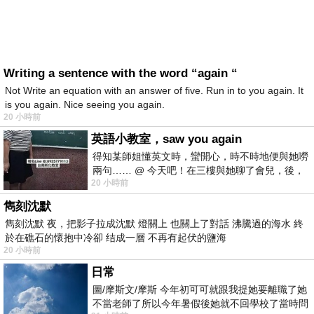
Writing a sentence with the word “again “
Not Write an equation with an answer of five. Run in to you again. It
is you again. Nice seeing you again.
20 小時前
英語小教室，saw you again
得知某師姐懂英文時，蠻開心，時不時地便與她嘮
兩句…… @ 今天吧！在三樓與她聊了會兒，後，
20 小時前
下二樓居然又撞到她，於是
雋刻沈默
雋刻沈默 夜，把影子拉成沈默 燈關上 也關上了對話 沸騰過的海水 終
於在礁石的懷抱中冷卻 结成一層 不再有起伏的鹽海
20 小時前
日常
圖/摩斯文/摩斯 今年初可可就跟我提她要離職了她
不當老師了所以今年暑假後她就不回學校了當時問