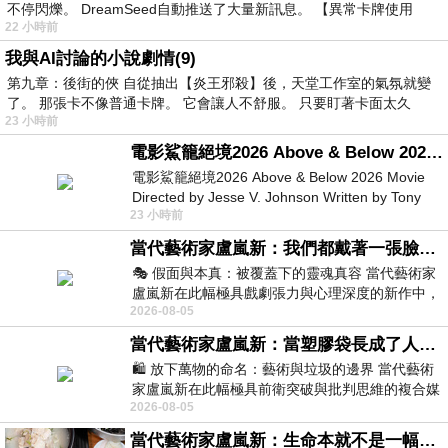
不停閃爍。 DreamSeed自動推送了大量新訊息。 【異常卡牌使用
22 小時前
我與AI討論的小說劇情(9)
第九章：後街的俠 自從抽出【炎王邪殺】後，天堂工作室的氣氛就變
了。 那張卡不像普通卡牌。 它會讓人不舒服。 只要盯著卡面太久
23 小時前
電影鯊籠絕境2026 Above & Below 2026 Movie
電影鯊籠絕境2026 Above & Below 2026 Movie
Directed by Jesse V. Johnson Written by Tony
23 小時前
Giordano Starring Laura Maran
當代藝術家盧嵐新：我們都戴著一張臉，可真正的自己，總藏在那些被塗抹、被覆蓋的痕跡裡
🎭 假面與本真：被覆蓋下的靈魂真容 當代藝術家
盧嵐新在此幅極具戲劇張力與心理深度的新作中，
2026-08-05
運用質感豐富的紙材肌理、墨痕與大膽的
當代藝術家盧嵐新：當塑膠袋長成了人的模樣，我們的目光是否學會了放下偏見？
🛍️ 放下萬物的命名：藝術與垃圾的邊界 當代藝術
家盧嵐新在此幅極具前衛突破與批判思維的複合媒
2026-08-05
材新作中，直接將被大眾定義為廢棄物
當代藝術家盧嵐新：生命本就不是一幅能被定義的肖像，在混亂與交疊中拼湊完整的靈魂