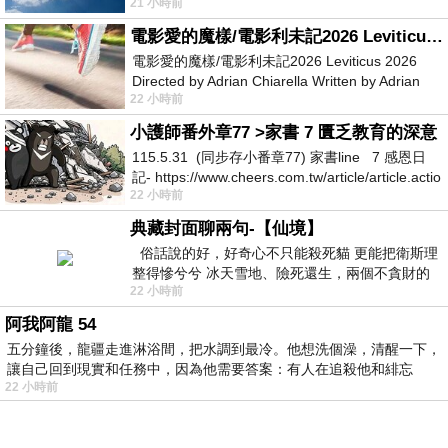
21 小時前
她不是很喜歡幼幼班的小朋友嗎捨得不
電影愛的魔樣/電影利未記2026 Leviticus 2026
電影愛的魔樣/電影利未記2026 Leviticus 2026
Directed by Adrian Chiarella Written by Adrian
22 小時前
Chiarella Starring Joe Bird
小護師番外章77 >家書 7 匱乏教育的深意
115.5.31 (同步存小番章77) 家書line 7 感恩日
記- https://www.cheers.com.tw/article/article.actio
22 小時前
典藏封面聊兩句-【仙境】
俗話說的好，好奇心不只能殺死貓 更能把衛斯理
整得慘兮兮 冰天雪地、險死還生，兩個不貪財的
22 小時前
人尋什麼寶？ 人家追尋愛情還
阿我阿龍 54
五分鐘後，龍疆走進淋浴間，把水調到最冷。他想洗個澡，清醒一下，
讓自己回到現實和任務中，因為他需要答案：有人在追殺他和緋忘
22 小時前