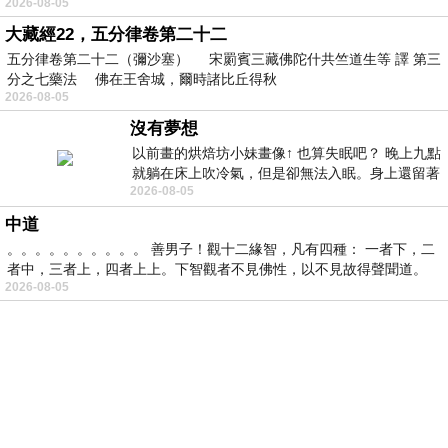
2026-08-05
大藏經22，五分律卷第二十二
五分律卷第二十二（彌沙塞） 宋罽賓三藏佛陀什共竺道生等 譯 第三
分之七藥法 佛在王舍城，爾時諸比丘得秋
2026-08-05
沒有夢想
以前畫的烘焙坊小妹畫像↑ 也算失眠吧？ 晚上九點
就躺在床上吹冷氣，但是卻無法入眠。身上還留著
2026-08-05
四點多跑的六公里的疲
中道
。。。。。。。。。。 善男子！觀十二緣智，凡有四種： 一者下，二
者中，三者上，四者上上。下智觀者不見佛性，以不見故得聲聞道。
2026-08-05