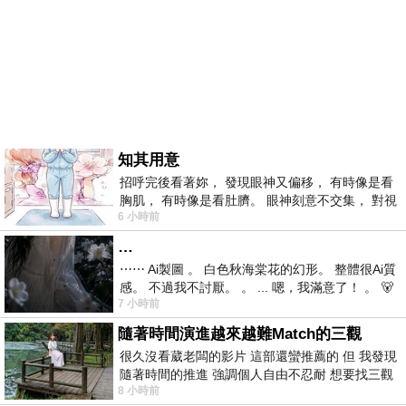
知其用意
招呼完後看著妳， 發現眼神又偏移， 有時像是看
胸肌， 有時像是看肚臍。 眼神刻意不交集， 對視
6 小時前
視線不對齊， 讓我很難不
…
⋯⋯ Ai製圖 。 白色秋海棠花的幻形。 整體很Ai質
感。 不過我不討厭。 。 ... 嗯，我滿意了！ 。 🐻
7 小時前
昨中
隨著時間演進越來越難Match的三觀
很久沒看葳老闆的影片 這部還蠻推薦的 但 我發現
隨著時間的推進 強調個人自由不忍耐 想要找三觀
8 小時前
接近的不要說對象 連朋友都超