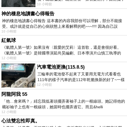
10 小時前
一盤未下完的棋盤，還有一壺茶與兩只冒
神的棲息地讀書心得報告
神的棲息地讀書心得報告 這本書的內容我部份可以理解，部分不能接
受。或許就是從自己的心病狀態上來看解釋的吧~~~!!!! 因為自己誤
10 小時前
紅氣球
《氣體人第一號》如果沒有〈親愛的艾莉〉這首歌，還是會很好看。
《氣體人第一號》是韓國導演延尚昊編劇、日本導演片山慎三執導的
12 小時前
汽車電池更換(115.8.5)
三輪車的電池發不起來了又要用充電方式看看也
111年的樣子汽車的是112年乾脆換新的好了~一樣
12 小時前
在阿炮電池買的漲了一百多塊吧
阿龍阿我 55
「他…會來嗎？」緋忘我低著頭擺弄著袖子上的一根線頭。她記得他的
襯衫袖子上也有一根線頭，她當時也擺弄過它。而且&helli
12 小時前
心法雙忘性即真。