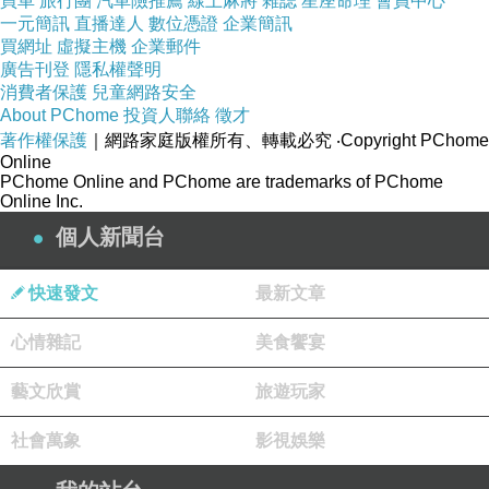
買車
旅行團
汽車險推薦
線上麻將
雜誌
星座命理
會員中心
一元簡訊
直播達人
數位憑證
企業簡訊
買網址
虛擬主機
企業郵件
廣告刊登
隱私權聲明
消費者保護
兒童網路安全
About PChome
投資人聯絡
徵才
著作權保護
｜網路家庭版權所有、轉載必究
‧Copyright PChome
Online
PChome Online and PChome are trademarks of PChome
Online Inc.
個人新聞台
快速發文
最新文章
心情雜記
美食饗宴
藝文欣賞
旅遊玩家
社會萬象
影視娛樂