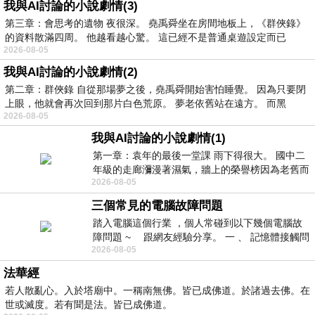
我與AI討論的小說劇情(3)
第三章：會思考的遺物 夜很深。 堯禹舜坐在房間地板上，《群俠錄》
的資料散滿四周。 他越看越心驚。 這已經不是普通桌遊設定而已
2026-08-05
我與AI討論的小說劇情(2)
第二章：群俠錄 自從那場夢之後，堯禹舜開始害怕睡覺。 因為只要閉
上眼，他就會再次回到那片白色荒原。 夢老依舊站在遠方。 而黑
2026-08-05
我與AI討論的小說劇情(1)
第一章：袁年的最後一堂課 雨下得很大。 國中二
年級的走廊瀰漫著濕氣，牆上的榮譽榜因為老舊而
2026-08-05
微微捲起。 堯禹舜站在辦公室外，手
三個常見的電腦故障問題
踏入電腦這個行業 ，個人常碰到以下幾個電腦故
障問題 ~ 跟網友經驗分享。 一 、 記憶體接觸問
2026-08-05
題 : 記憶體即
法華經
若人散亂心。入於塔廟中。一稱南無佛。皆已成佛道。於諸過去佛。在
世或滅度。若有聞是法。皆已成佛道。