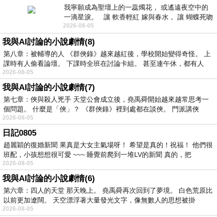
我寧願成為聖壇上的一蕊燭花， 或遙遠夜空中的
一滴星淚。 讓 軟香輕紅 嫁與春水， 讓 蝴蝶死吻
2026-08-05
夏日最後一瓣玫瑰， 讓
我與AI討論的小說劇情(8)
第八章：被輔導的人 《群俠錄》越來越紅後，學校開始變得奇怪。 上
課時有人偷看論壇。 下課時全班在討論卡組。 甚至連午休，都有人
2026-08-05
我與AI討論的小說劇情(7)
第七章：俠與殺人兇手 天堂公會成立後，堯禹舜開始越來越常思考一
個問題。 什麼是「俠」？ 《群俠錄》裡到處都在談俠。 門派講俠
2026-08-05
日記0805
趙麗穎的復婚新聞 果真是大女主氣場呀！ 希望是真的！祝福！ 他們很
班配，小孩想想很可愛 ~~~ 睡覺前爬到一堆LV的新聞 真的，把
2026-08-05
我與AI討論的小說劇情(6)
第六章：四人的天堂 那天晚上。 堯禹舜再次回到了夢境。 白色荒原比
以前更加遼闊。 天空漂浮著大量發光文字，像無數人的思想被掛
2026-08-05