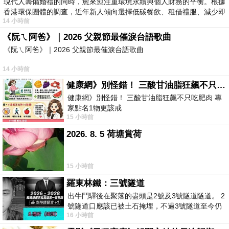
現代人籌備婚禮的同時，愈來愈注重環境永續與個人財務的平衡。根據
香港環保團體的調查，近年新人傾向選擇低碳餐飲、租借禮服、減少即
14 小時前
《阮ㄟ阿爸》｜2026 父親節最催淚台語歌曲
《阮ㄟ阿爸》｜2026 父親節最催淚台語歌曲
14 小時前
健康網》別怪錯！ 三酸甘油脂狂飆不只吃肥肉 專家點名1物更該戒
健康網》別怪錯！ 三酸甘油脂狂飆不只吃肥肉 專
家點名1物更該戒
15 小時前
https://health.ltn.com.tw/article/breakingnews/55
2026. 8. 5 荷塘賞荷
15 小時前
羅東林鐵：三號隧道
出牛鬥驛後在聚落的盡頭是2號及3號隧道隧道。 2
號隧道口應該已被土石掩埋，不過3號隧道至今仍
16 小時前
存在。從台7丙牛鬥橋上往左岸上游方