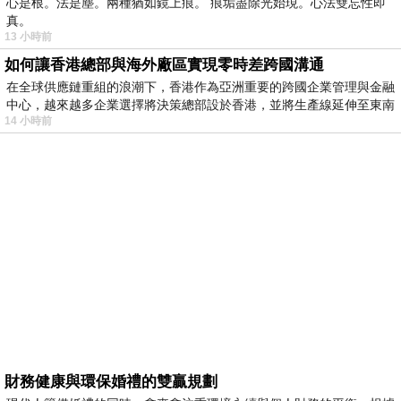
心是根。法是塵。兩種猶如鏡上痕。 痕垢盡除光始現。心法雙忘性即
真。
13 小時前
如何讓香港總部與海外廠區實現零時差跨國溝通
在全球供應鏈重組的浪潮下，香港作為亞洲重要的跨國企業管理與金融
中心，越來越多企業選擇將決策總部設於香港，並將生產線延伸至東南
14 小時前
財務健康與環保婚禮的雙贏規劃