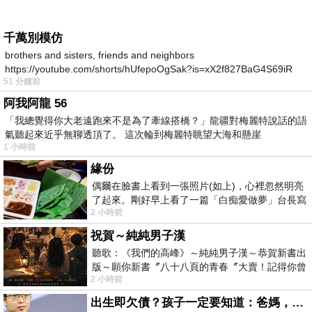
千萬別模仿
brothers and sisters, friends and neighbors
https://youtube.com/shorts/hUfepoOgSak?is=xX2f827BaG4S69iR
51 分鐘前
https
阿我阿龍 56
「我總覺得你大老遠跑來不是為了牽線搭橋？」龍疆對梅麗特說話的語
氣聽起來近乎無聊透頂了。 這次輪到梅麗特眺望大海和懸崖
1 小時前
緣份
偶爾在臉書上看到一張照片(如上)，心裡忽然明亮
了起來。剛好早上看了一篇「白痴愛做夢」台長寫
2 小時前
的貼文，在回顧年輕時瘋狂愛上
祝賀～純純男子漢
聽歌：《我們的高峰》～純純男子漢～恭賀新書出
版～願你新書〞八十八頁的青春〞大賣！記得你曾
2 小時前
經在我的版留言…「好讚的圖^^感覺大家
出生即欠債？孩子一定要知道：爸媽，其實我不欠你們