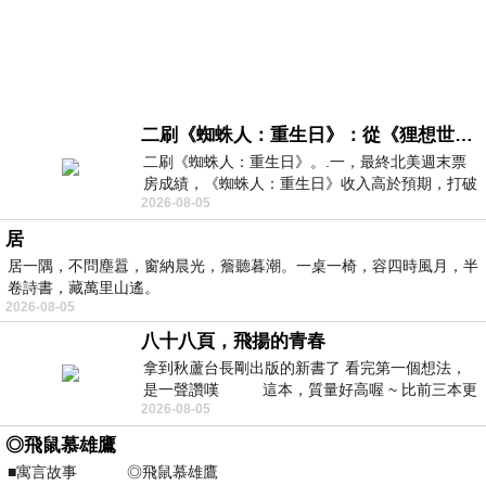
二刷《蜘蛛人：重生日》：從《狸想世界》到《怪奇物語》
二刷《蜘蛛人：重生日》。.一，最終北美週末票
房成績，《蜘蛛人：重生日》收入高於預期，打破
2026-08-05
《復仇者聯盟：終局之戰》記錄，成為
居
居一隅，不問塵囂，窗納晨光，簷聽暮潮。一桌一椅，容四時風月，半
卷詩書，藏萬里山遙。
2026-08-05
八十八頁，飛揚的青春
拿到秋蘆台長剛出版的新書了 看完第一個想法，
是一聲讚嘆 這本，質量好高喔 ~ 比前三本更
2026-08-05
勝一
◎飛鼠慕雄鷹
■寓言故事 ◎飛鼠慕雄鷹