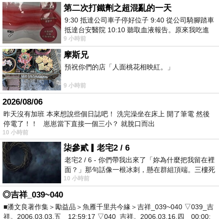
第二次打鐵劑之超混亂的一天
9:30 抵達公司車子停好位子 9:40 從公司騎腳踏車
抵達台安醫院 10:10 聽取血液報告。原來我吃進
9 小時前
去的 B12 彌可保並非沒有吸收而是超
摩斯兄
預祝你們的店「人面桃花相映紅。」
9 小時前
2026/08/06
昨天沒有加班 本來想說些個日誌吧！ 洗完澡坐在床上 開了筆電 然後
停電了！！ 崽崽當下直接一個三小？ 就脫口而出
10 小時前
柒參貳▎老宅2 / 6
老宅2 / 6 - 你們帶我出來了「妳為什麼把我留在裡
面？」那句話像一根冰刺，懸在群組頂端。三樓死
10 小時前
死盯著照片裡的人。那個人確實站在
◎吉祥_039~040
■潘文良著作集＞勵益品＞魚雁千里共今緣＞吉祥_039~040 ▽039_吉
祥。2006.03.03.五 12:59:17 ▽040_吉祥。2006.03.16.四 00:00: