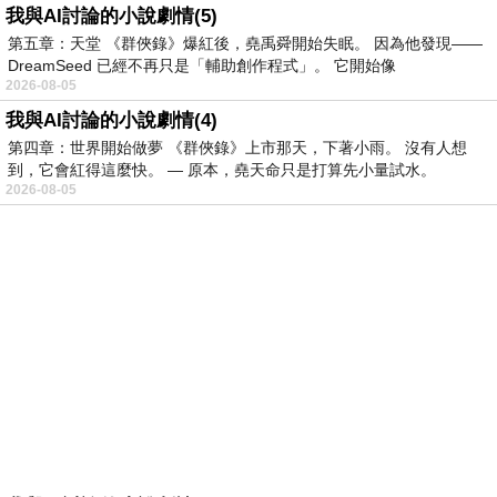
我與AI討論的小說劇情(5)
第五章：天堂 《群俠錄》爆紅後，堯禹舜開始失眠。 因為他發現——
DreamSeed 已經不再只是「輔助創作程式」。 它開始像
2026-08-05
我與AI討論的小說劇情(4)
第四章：世界開始做夢 《群俠錄》上市那天，下著小雨。 沒有人想
到，它會紅得這麼快。 — 原本，堯天命只是打算先小量試水。
2026-08-05