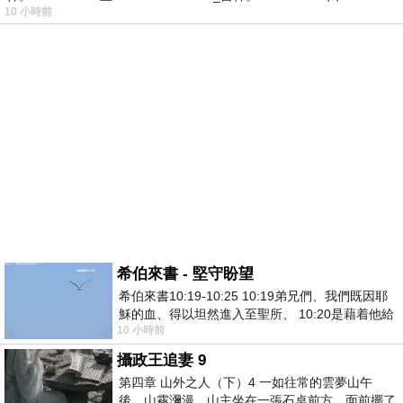
10 小時前
希伯來書 - 堅守盼望
希伯來書10:19-10:25 10:19弟兄們、我們既因耶
穌的血、得以坦然進入至聖所、 10:20是藉着他給
10 小時前
我們開了一條又新又活的路從幔子經過
攝政王追妻 9
第四章 山外之人（下）4 一如往常的雲夢山午
後，山霧瀰漫。山主坐在一張石桌前方，面前擺了