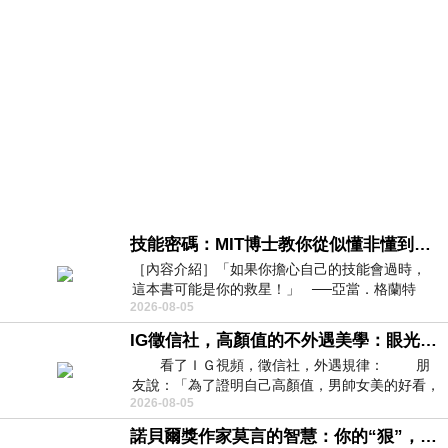
技能密碼：MIT博士教你從似懂非懂到穩定輸出，把專業變事業的職能升級攻略 /麥特．比恩(容錯)
［內容介紹］「如果你擔心自己的技能會過時，
這本書可能是你的救星！」 ──亞當．格蘭特
2026-08-05
（Adam Grant），《
IG徵信社，高顏值的不外遇美學：眼光太高也是一種防禦，為了證明我長得好看，我決定一輩子不外遇！
看了ＩＧ視頻，徵信社，外遇規律： 朋
友說：「為了證明自己高顏值，男帥女美的好看，
2026-08-05
且眼光高，我決定一輩子不外遇。」
諾貝爾獎作家莫言的智慧：你的“狠”，才是最好的自我保護