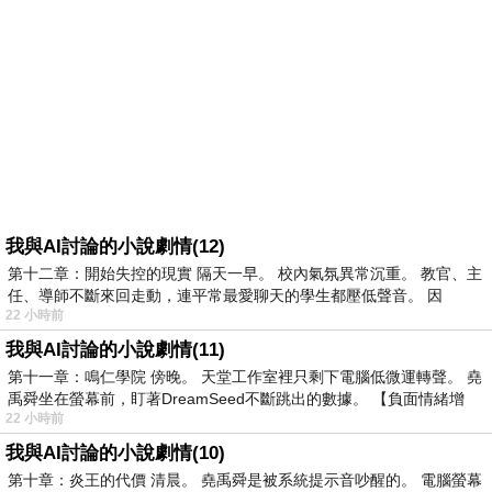
我與AI討論的小說劇情(12)
第十二章：開始失控的現實 隔天一早。 校內氣氛異常沉重。 教官、主
任、導師不斷來回走動，連平常最愛聊天的學生都壓低聲音。 因
22 小時前
我與AI討論的小說劇情(11)
第十一章：鳴仁學院 傍晚。 天堂工作室裡只剩下電腦低微運轉聲。 堯
禹舜坐在螢幕前，盯著DreamSeed不斷跳出的數據。 【負面情緒增
22 小時前
我與AI討論的小說劇情(10)
第十章：炎王的代價 清晨。 堯禹舜是被系統提示音吵醒的。 電腦螢幕