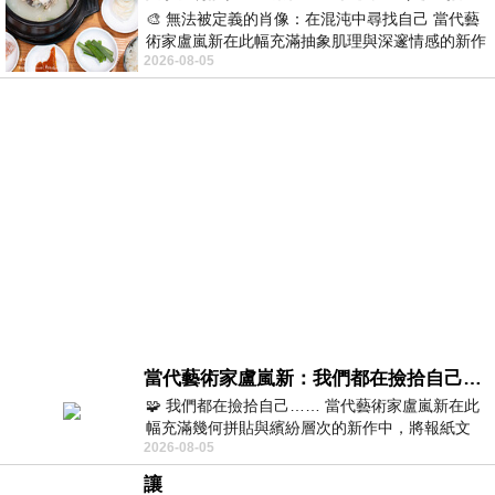
🎨 無法被定義的肖像：在混沌中尋找自己 當代藝
術家盧嵐新在此幅充滿抽象肌理與深邃情感的新作
2026-08-05
中，以灰白為基底，交織著塗抹、刮擦與
當代藝術家盧嵐新：我們都在撿拾自己，將散落的情緒與碎片，拼回生命完整的輪廓
🧩 我們都在撿拾自己…… 當代藝術家盧嵐新在此
幅充滿幾何拼貼與繽紛層次的新作中，將報紙文
2026-08-05
字、彩色剪紙與明亮顏料層層
讓