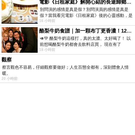
電影《日租家庭》解開心結的長途歸鄉！能在電影院感受到地理的寬闊和人心的相鄰，真是太棒了！
別問演的感情是真是假？別問演員的感情是真是
假？當我看完電影《日租家庭》後的心靈感動，是
16 小時前
真的。詮釋的情感觸動了人心，就是真情
酪梨牛奶食譜｜加一顆布丁更香濃！120秒完成飲料店級酪梨奶昔｜imami 旗艦豆漿機
🥑💚 酪梨牛奶這樣打，真的太濃、太好喝了！ 以
前想喝酪梨牛奶都會去飲料店買， 現在有了
18 小時前
imami 健康煮藝｜旗艦破壁智慧養生豆漿機，
觀察
察言觀色不容易，仔細觀察要做好；人生百態全都有，深刻體會人情
暖。
20 小時前