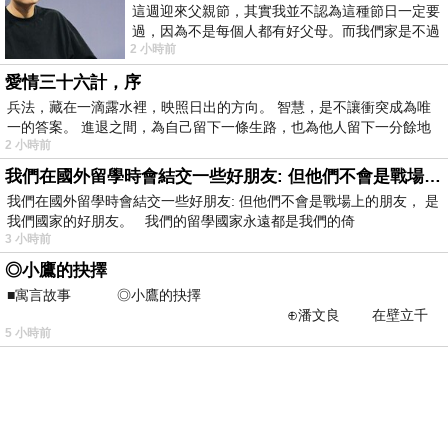
這週迎來父親節，其實我並不認為這種節日一定要
過，因為不是每個人都有好父母。而我們家是不過
2 小時前
節的，平時也沒什麼儀式感，生活趨近冷
愛情三十六計，序
兵法，藏在一滴露水裡，映照日出的方向。 智慧，是不讓衝突成為唯
一的答案。 進退之間，為自己留下一條生路，也為他人留下一分餘地
2 小時前
我們在國外留學時會結交一些好朋友: 但他們不會是戰場上的朋友
我們在國外留學時會結交一些好朋友: 但他們不會是戰場上的朋友， 是
我們國家的好朋友。 我們的留學國家永遠都是我們的倚
3 小時前
◎小鷹的抉擇
■寓言故事 ◎小鷹的抉擇
⊕潘文良 在壁立千
5 小時前
仞的懸崖上，有一座遮天蔽