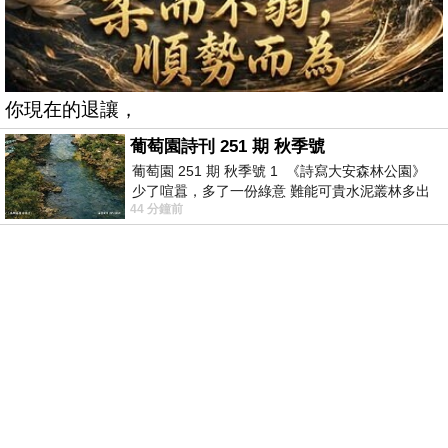
你現在的退讓，
葡萄園詩刊 251 期 秋季號
葡萄園 251 期 秋季號 1 《詩寫大安森林公園》
少了喧囂，多了一份綠意 難能可貴水泥叢林多出
44 分鐘前
一