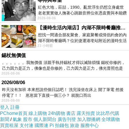
等待與希望
紅色大地，莊喆，1990。亂世浮生仍想立身處世
【UNITEC彤妍】瓷花光燦美肌水凝霜50gm
果然沒有讓我
老老實實做人撫著心跳聽音辨位依憑直覺與本能鑽
失望
2026-08-06
向裂隙的亮處探索另一個心聲另一個共鳴的
【漫時生活內湖店】內湖不限時餐廳推薦｜捷運港墘站美食，聚餐、約會、家庭聚會首選，正餐甜點一次滿足
馬上成為我的愛用名單之一
想找一間適合朋友聚會、家庭聚餐或情侶約會的內
湖不限時餐廳嗎？位於捷運港墘站附近的漫時生活
23 小時前
內湖店，從捷運站步行約4分鐘即可抵
這款
【UNITEC彤妍】瓷花光燦美肌水凝霜50gm
也是超
錫杖無價值
多部落客大推CP值超高的好物
。。。。。。我無價值 須親手執持錫杖才得以滅除煩惱 錫杖你修的，
己力因力是正力，佛像也是你修的，己力因力是正力，佛光普照也是
2026-08-06
不囉嗦，馬上提供網址讓你看看
2026/08/06
昨天沒有加班 本來想說些個日誌吧！ 洗完澡坐在床上 開了筆電 然後
停電了！！ 崽崽當下直接一個三小？ 就脫口而出
2026-08-06
登入
註冊
PChome首頁
線上購物
24h購物
書店
露天拍賣
比比昂代購
新聞
/
氣象
股市
個人新聞台
廣告刊登
加入聯播網
全球購物
買賣租屋
支付連
國際連
Pi 拍錢包
旅遊
服務中心