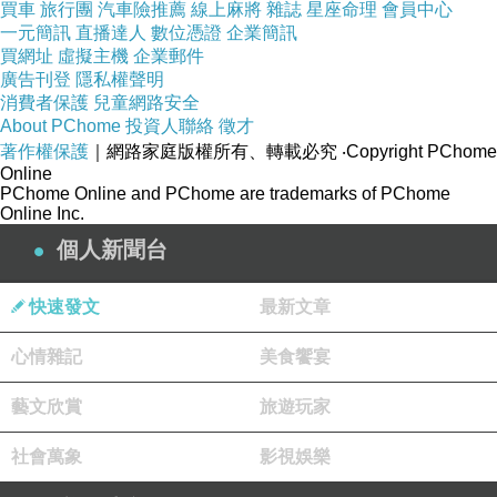
買車
旅行團
汽車險推薦
線上麻將
雜誌
星座命理
會員中心
一元簡訊
直播達人
數位憑證
企業簡訊
買網址
虛擬主機
企業郵件
廣告刊登
隱私權聲明
消費者保護
兒童網路安全
About PChome
投資人聯絡
徵才
著作權保護
｜網路家庭版權所有、轉載必究
‧Copyright PChome
Online
PChome Online and PChome are trademarks of PChome
Online Inc.
個人新聞台
快速發文
最新文章
心情雜記
美食饗宴
【UNITEC彤妍】瓷花光燦美肌水凝霜50gm
藝文欣賞
旅遊玩家
商品網址:
社會萬象
影視娛樂
http://www.momoshop.com.tw/goods/GoodsDet