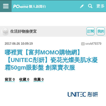
生活好物撿便宜
訂閱
我的
2017-06-26 10:09:19
vxvbf79379
哪裡買【富邦MOMO購物網】
【UNITEC彤妍】瓷花光燦美肌水凝
霜50gm眼影盤 創業賣衣服
留言 0
收藏 0
推薦 0