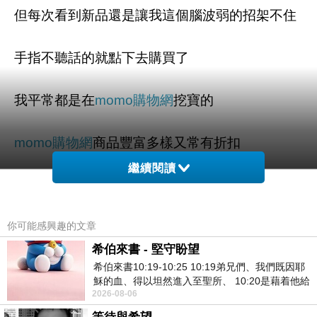
但每次看到新品還是讓我這個腦波弱的招架不住
手指不聽話的就點下去購買了
我平常都是在
momo購物網
挖寶的
momo購物網
商品豐富多樣又常有折扣
繼續閱讀
讓我這個愛亂買的人又多了一個敗家的地方
你可能感興趣的文章
我這次買的也超大推的是這款
【UNITEC彤妍】瓷花
希伯來書 - 堅守盼望
光燦美肌水凝霜50gm
希伯來書10:19-10:25 10:19弟兄們、我們既因耶
穌的血、得以坦然進入至聖所、 10:20是藉着他給
我一收到就迫不及待的試用
2026-08-06
我們開了一條又新又活的路從幔子經過