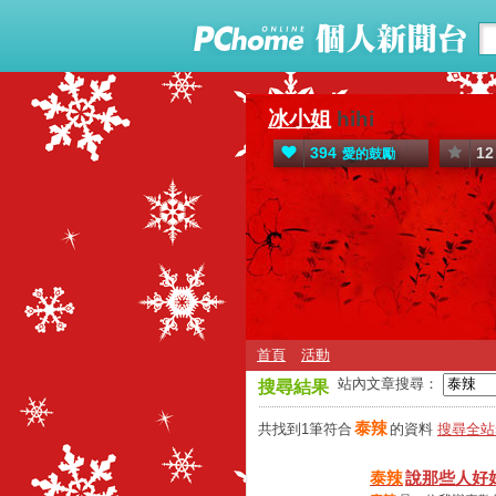
冰小姐
hihi
394
12
愛的鼓勵
首頁
活動
站內文章搜尋：
搜尋結果
泰辣
共找到1筆符合
的資料
搜尋全站
泰辣
說那些人好