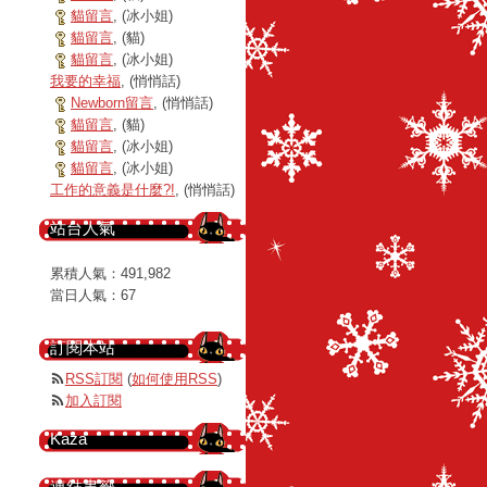
貓留言
, (冰小姐)
貓留言
, (貓)
貓留言
, (冰小姐)
我要的幸福
, (悄悄話)
Newborn留言
, (悄悄話)
貓留言
, (貓)
貓留言
, (冰小姐)
貓留言
, (冰小姐)
工作的意義是什麼?!
, (悄悄話)
站台人氣
累積人氣：
491,982
當日人氣：
67
訂閱本站
RSS訂閱
(
如何使用RSS
)
加入訂閱
Kaza
連結書籤