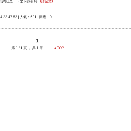
網紅之一（之前我有特...
(詳全文)
 23:47:53 | 人氣：521 | 回應：0
1
.
第 1 / 1 頁 ， 共 1 筆
▲TOP