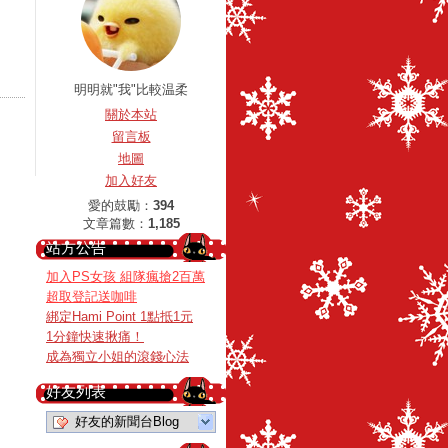
明明就"我"比較温柔
關於本站
留言板
地圖
加入好友
愛的鼓勵：
394
文章篇數：
1,185
站方公告
加入PS女孩 組隊瘋搶2百萬
超取登記送咖啡
綁定Hami Point 1點抵1元
1分鐘快速揪痛！
成為獨立小姐的滾錢心法
好友列表
好友的新聞台Blog