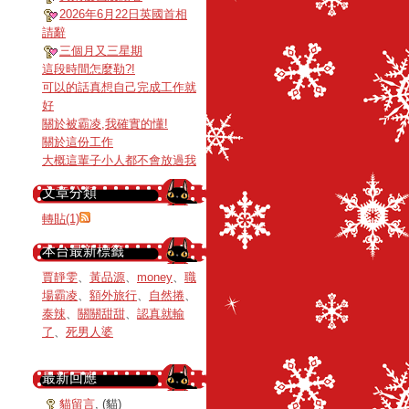
2026年6月22日英國首相
請辭
三個月又三星期
這段時間怎麼勒?!
可以的話真想自己完成工作就
好
關於被霸凌,我確實的懂!
關於這份工作
大概這輩子小人都不會放過我
文章分類
轉貼(1)
本台最新標籤
賈靜雯
、
黃品源
、
money
、
職
場霸凌
、
額外旅行
、
自然捲
、
泰辣
、
關關甜甜
、
認真就輸
了
、
死男人婆
最新回應
貓留言
, (貓)