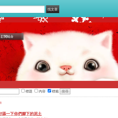
訂閱站台
標題
內容
標籤
»
好舔一下你們腳下的泥土