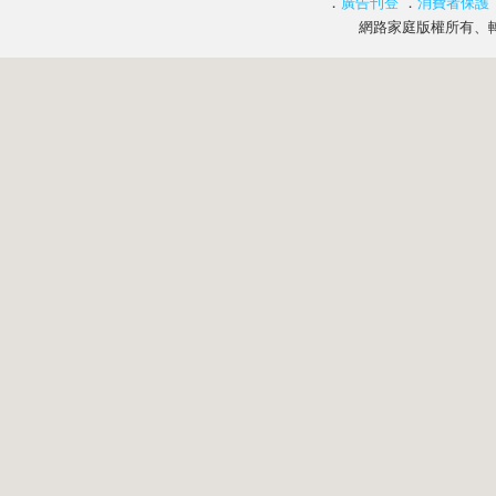
．
廣告刊登
．
消費者保護
網路家庭版權所有、轉載必究 