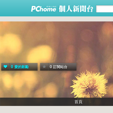
0
0
愛的鼓勵
訂閱站台
首頁