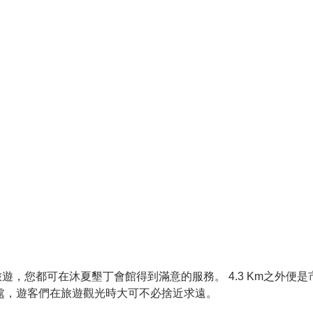
，您都可在沐夏墾丁會館得到滿意的服務。 4.3 Km之外便是
不遠處，遊客們在旅遊觀光時大可不必捨近求遠。