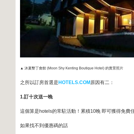
▲ 沐夏墾丁會館 (Moon Shy Kenting Boutique Hotel) 的實景照片
之所以訂房首選是
HOTELS.COM
原因有二：
1.訂十次送一晚
這個算是hotels的常駐活動！累積10晚 即可獲得免費
如果找不到優惠碼的話