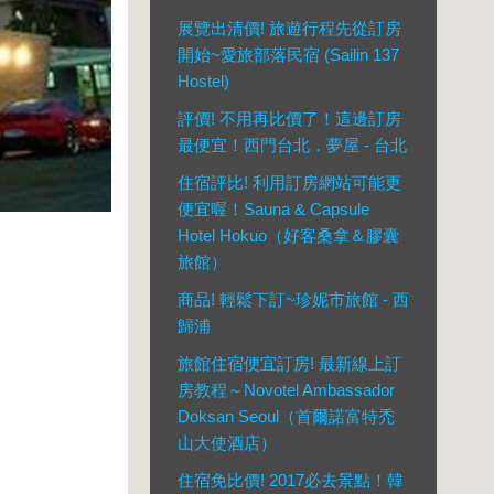
展覽出清價! 旅遊行程先從訂房
開始~愛旅部落民宿 (Sailin 137
Hostel)
評價! 不用再比價了！這邊訂房
最便宜！西門台北．夢屋 - 台北
住宿評比! 利用訂房網站可能更
便宜喔！Sauna & Capsule
Hotel Hokuo（好客桑拿＆膠囊
旅館）
商品! 輕鬆下訂~珍妮市旅館 - 西
歸浦
旅館住宿便宜訂房! 最新線上訂
房教程～Novotel Ambassador
Doksan Seoul（首爾諾富特禿
山大使酒店）
住宿免比價! 2017必去景點！韓