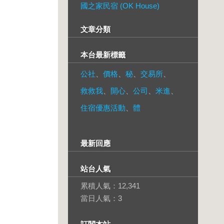
國之家民宿 (OK House)
文章分類
本台最新標籤
公社
、
價格
、
秘
、
交易所
、
救救我
、
開心
、
公司
、
米進
、
住宿優惠活動
、
體
最新回應
站台人氣
累積人氣：
12,341
當日人氣：
3