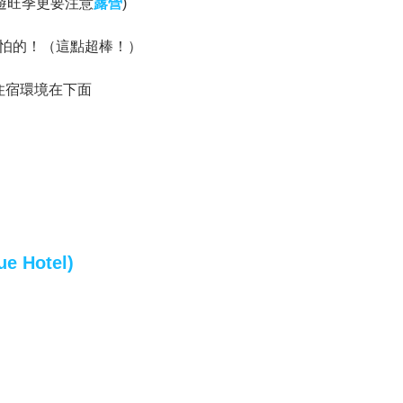
遊旺季更要注意
露營
)
怕的！（這點超棒！）
l) 的住宿環境在下面
e Hotel)