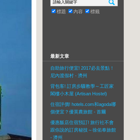
標題
內容
標籤
最新文章
自助旅行便宜! 2017必去景點！
尼內渡假村 - 濟州
背包客! 訂房步驟教學～工匠家
閣樓小木屋 (Artisan Hostel)
住宿評價! hotels.com和agoda哪
個便宜？優英農旅館 - 首爾
優惠飯店住宿預訂! 旅行社不會
跟你說的訂房秘技～徐佑奉旅館
- 濟州