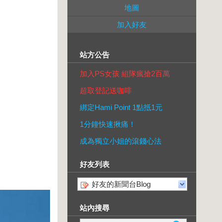
地圖
加入好友
站方公告
加入PS女孩 組隊瘋搶2百萬
超取登記送咖啡
綁定Hami Point 1點抵1元
1分鐘快速揪痛！
成為獨立小姐的滾錢心法
好友列表
好友的新聞台Blog
站內搜尋