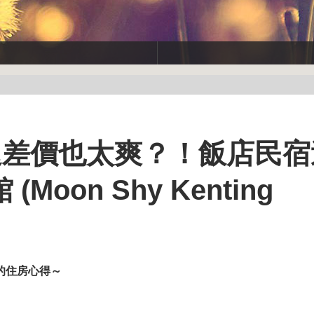
退差價也太爽？！飯店民宿
oon Shy Kenting
l) 的住房心得～