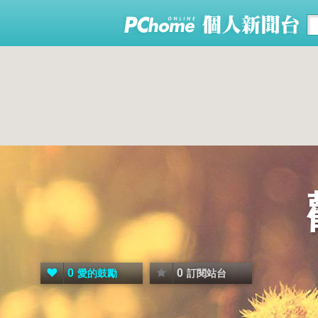
0
0
愛的鼓勵
訂閱站台