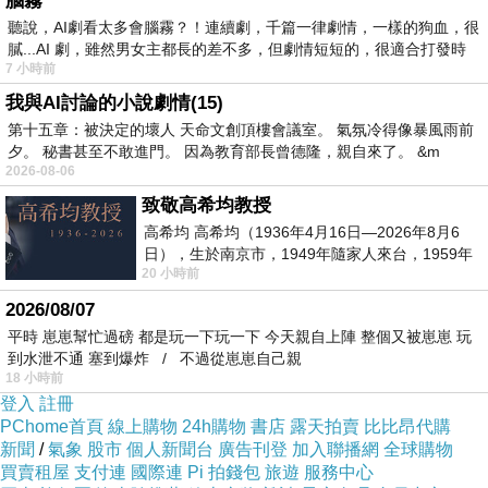
腦霧
聽說，AI劇看太多會腦霧？！連續劇，千篇一律劇情，一樣的狗血，很
精選
>
國內訂房
>
膩...AI 劇，雖然男女主都長的差不多，但劇情短短的，很適合打發時
7 小時前
我與AI討論的小說劇情(15)
第十五章：被決定的壞人 天命文創頂樓會議室。 氣氛冷得像暴風雨前
夕。 秘書甚至不敢進門。 因為教育部長曾德隆，親自來了。 &m
2026-08-06
致敬高希均教授
高希均 高希均（1936年4月16日—2026年8月6
日），生於南京市，1949年隨家人來台，1959年
20 小時前
赴美深造並取得經濟發展博士學位。曾任
2026/08/07
平時 崽崽幫忙過磅 都是玩一下玩一下 今天親自上陣 整個又被崽崽 玩
到水泄不通 塞到爆炸 / 不過從崽崽自己親
18 小時前
登入
註冊
PChome首頁
線上購物
24h購物
書店
露天拍賣
比比昂代購
新聞
/
氣象
股市
個人新聞台
廣告刊登
加入聯播網
全球購物
買賣租屋
支付連
國際連
Pi 拍錢包
旅遊
服務中心