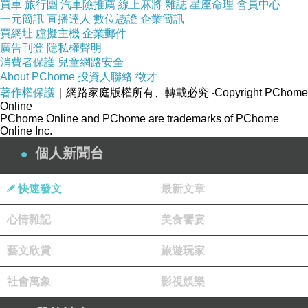
買車
旅行團
汽車險推薦
線上麻將
雜誌
星座命理
會員中心
一元簡訊
直播達人
數位憑證
企業簡訊
買網址
虛擬主機
企業郵件
廣告刊登
隱私權聲明
消費者保護
兒童網路安全
About PChome
投資人聯絡
徵才
著作權保護
｜網路家庭版權所有、轉載必究
‧Copyright PChome
Online
PChome Online and PChome are trademarks of PChome
Online Inc.
個人新聞台
快速發文
最新文章
心情雜記
美食饗宴
藝文欣賞
旅遊玩家
社會萬象
影視娛樂