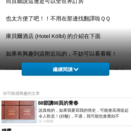
而且聽說這邊是可以全世界訂房
也太方便了吧！！不用在那邊找翻譯啦ＱＱ
庫貝爾酒店 (Hotel Kölbl) 的介紹在下面
如果有興趣到這附近玩的，不妨可以看看喔！
繼續閱讀
以下是 庫貝爾酒店 (Hotel Kölbl) 的介紹 如果也
跟我一樣喜歡不妨看看喔!
你可能感興趣的文章
PS.若您家裡有0~4歲的小朋友，
點我進入索取免
88節讀88頁的青春
費《迪士尼美語世界試用包》
說真格的，如果我要寫我的情史，可能會高潮迭起
令人歎息！(好酸)，不過，我可能也會萬劫不
10 小時前
復...，每天跪鍵盤還是被判了花心的罪
↓↓↓限量特優價格按鈕↓↓↓