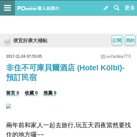
便宜好康大補帖
訂閱
我的
2017-11-24 07:55:05
vo7a14ns777i
非住不可庫貝爾酒店 (Hotel Kölbl)-
預訂民宿
留言 0
收藏 0
推薦 0
兩年前和家人一起去旅行,玩五天四夜當然要找
住的地方囉~~