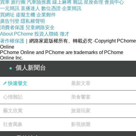
買車
旅行團
汽車險推薦
線上麻將
雜誌
星座命理
會員中心
一元簡訊
直播達人
數位憑證
企業簡訊
買網址
虛擬主機
企業郵件
廣告刊登
隱私權聲明
消費者保護
兒童網路安全
About PChome
投資人聯絡
徵才
著作權保護
｜網路家庭版權所有、轉載必究
‧Copyright PChome
Online
PChome Online and PChome are trademarks of PChome
Online Inc.
個人新聞台
快速發文
最新文章
心情雜記
美食饗宴
藝文欣賞
旅遊玩家
商品網址
:
社會萬象
影視娛樂