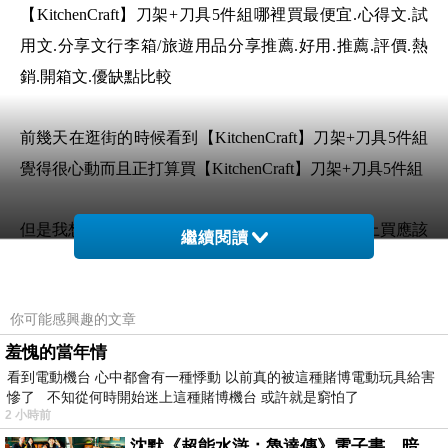
【KitchenCraft】刀架+刀具5件組哪裡買最便宜.心得文.試
用文.分享文行李箱/旅遊用品分享推薦.好用.推薦.評價.熱
銷.開箱文.優缺點比較
前幾天在逛街的時候看到【KitchenCraft】刀架+刀具5件組
覺得很心動而且正打算買【KitchenCraft】刀架+刀具5件組
但是我想【KitchenCraft】刀架+刀具5件組 在網路上買應該
繼續閱讀
會比較便宜，【KitchenCraft】刀架+刀具5件組而且24小時
都能買，上網慢慢挑選，不用等店家開門也不用看店員臉
你可能感興趣的文章
色
羞愧的當年情
看到電動機台 心中都會有一種悸動 以前真的被這種賭博電動玩具給害
想要購買【KitchenCraft】刀架+刀具5件組已經
慘了 不知從何時開始迷上這種賭博機台 或許就是窮怕了
想很多天了!也求助谷哥大神 發現
2 小時前
【KitchenCraft】刀架+刀具5件組的評價真的不
沈默《超能水滸：魯達傳》電子書，暗黑宇宙新章，一一五年八月璀璨上架！