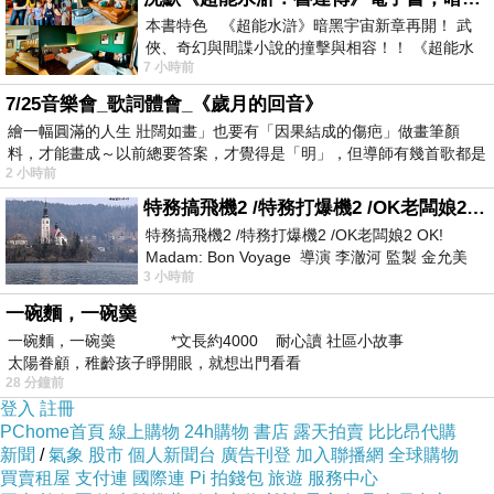
錯想想哪裡買最便宜.心得文.試用文.分享文行李
本書特色 《超能水滸》暗黑宇宙新章再開！ 武
俠、奇幻與間諜小說的撞擊與相容！！ 《超能水
箱/旅遊用品分享推薦.好用.推薦.評價.熱銷.開箱
7 小時前
滸》系列第四部變幻登場
文.優缺點比較
7/25音樂會_歌詞體會_《歲月的回音》
繪一幅圓滿的人生 壯闊如畫」也要有「因果結成的傷疤」做畫筆顏
料，才能畫成～以前總要答案，才覺得是「明」，但導師有幾首歌都是
最後選擇在這購買【KitchenCraft】刀架+刀具5
2 小時前
在教
件組 的原因,是因為比較有保障,也不會遇到詐騙
特務搞飛機2 /特務打爆機2 /OK老闆娘2 OK! Madam: Bon Voyage
集團,所以才選擇在這購入
特務搞飛機2 /特務打爆機2 /OK老闆娘2 OK!
Madam: Bon Voyage 導演 李澈河 監製 金允美
3 小時前
劇本 申鉉成 主演 嚴正化 朴誠雄
更多資料、資訊參考分享↓↓↓
一碗麵，一碗羮
一碗麵，一碗羮 *文長約4000 耐心讀 社區小故事
太陽眷顧，稚齡孩子睜開眼，就想出門看看
28 分鐘前
登入
註冊
PChome首頁
線上購物
24h購物
書店
露天拍賣
比比昂代購
新聞
/
氣象
股市
個人新聞台
廣告刊登
加入聯播網
全球購物
買賣租屋
支付連
國際連
Pi 拍錢包
旅遊
服務中心