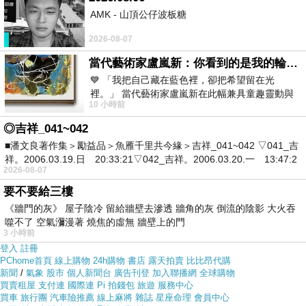
色
AMK - 山頂公仔波板糖
2026-08-07
各大網路購物網為求有好業績都無所不用其極。因為momo
當代藝術家盧嵐新：你看到的是我的輪廓，還是你的故事？——藏在藍色裡的希望與光
都有送300元或是500元的折價卷!所以我建議可以上momo
💙 「我把自己藏在藍色裡，卻把希望留在光
購物網來購買(
《REFLECTS》手感冷熱馬克杯
)
裡。」 當代藝術家盧嵐新在此幅兼具童趣靈動與
10 小時前
抽象韻味的新作中，用湛藍的羽翼般色塊包覆著
◎吉祥_041~042
■潘文良著作集＞勵益品＞魚雁千里共今緣＞吉祥_041~042 ▽041_吉
祥。2006.03.19.日 20:33:21▽042_吉祥。2006.03.20.一 13:47:2
2026-08-07
要不要給三樓
《牆門的灰》 屋子陰冷 留給牆壁去滲透 牆角的灰 倒流的陰影 大火吞
噬不了 空氣瀰漫著 燒焦的虛無 牆壁上的門
3 小時前
登入
註冊
PChome首頁
線上購物
24h購物
書店
露天拍賣
比比昂代購
新聞
/
氣象
股市
個人新聞台
廣告刊登
加入聯播網
全球購物
買賣租屋
支付連
國際連
Pi 拍錢包
旅遊
服務中心
買車
旅行團
汽車險推薦
線上麻將
雜誌
星座命理
會員中心