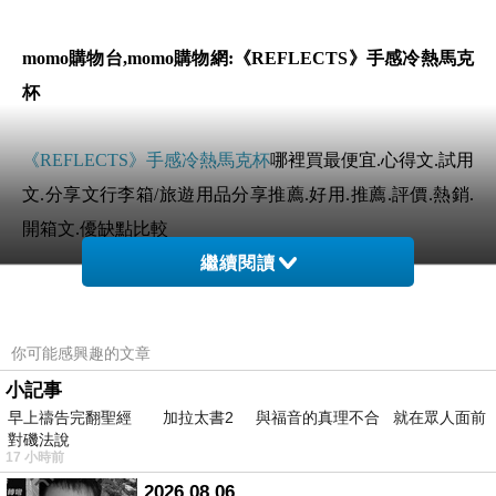
momo購物台,momo購物網:《REFLECTS》手感冷熱馬克
杯
《REFLECTS》手感冷熱馬克杯
哪裡買最便宜.心得文.試用
文.分享文行李箱/旅遊用品分享推薦.好用.推薦.評價.熱銷.
開箱文.優缺點比較
繼續閱讀
前幾天在逛街的時候看到
《REFLECTS》手感冷熱馬克杯
覺得很心動而且正打算買
《REFLECTS》手感冷熱馬克杯
你可能感興趣的文章
小記事
但是我想
《REFLECTS》手感冷熱馬克杯
在網路上買應該
早上禱告完翻聖經 加拉太書2 與福音的真理不合 就在眾人面前
會比較便宜，
《REFLECTS》手感冷熱馬克杯
而且24小時
對磯法說
17 小時前
都能買，上網慢慢挑選，不用等店家開門也不用看店員臉
2026.08.06