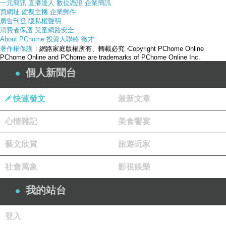
一元簡訊
直播達人
數位憑證
企業簡訊
買網址
虛擬主機
企業郵件
廣告刊登
隱私權聲明
消費者保護
兒童網路安全
About PChome
投資人聯絡
徵才
著作權保護
｜網路家庭版權所有、轉載必究
‧Copyright PChome Online
PChome Online and PChome are trademarks of PChome Online Inc.
個人新聞台
快速發文
最新文章
心情雜記
美食饗宴
產品網址
藝文欣賞
旅遊玩家
社會萬象
影視娛樂
我的站台
http://www.momoshop.com.tw/goods/GoodsDetail.j
登入