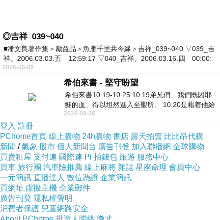
◎吉祥_039~040
■潘文良著作集＞勵益品＞魚雁千里共今緣＞吉祥_039~040 ▽039_吉
祥。2006.03.03.五 12:59:17 ▽040_吉祥。2006.03.16.四 00:00:
2026-08-06
希伯來書 - 堅守盼望
希伯來書10:19-10:25 10:19弟兄們、我們既因耶
穌的血、得以坦然進入至聖所、 10:20是藉着他給
2026-08-06
我們開了一條又新又活的路從幔子經過
登入
註冊
PChome首頁
線上購物
24h購物
書店
露天拍賣
比比昂代購
新聞
/
氣象
股市
個人新聞台
廣告刊登
加入聯播網
全球購物
買賣租屋
支付連
國際連
Pi 拍錢包
旅遊
服務中心
買車
旅行團
汽車險推薦
線上麻將
雜誌
星座命理
會員中心
一元簡訊
直播達人
數位憑證
企業簡訊
買網址
虛擬主機
企業郵件
廣告刊登
隱私權聲明
消費者保護
兒童網路安全
About PChome
投資人聯絡
徵才