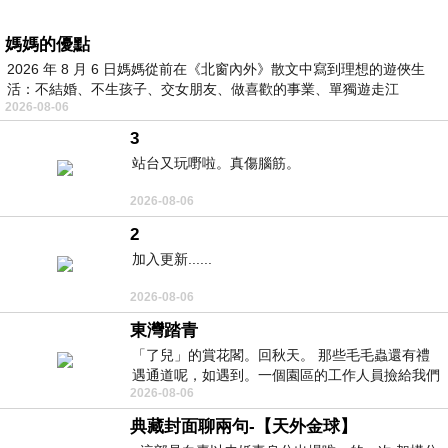
媽媽的優點
2026 年 8 月 6 日媽媽從前在《北窗內外》散文中寫到理想的遊俠生
活：不結婚、不生孩子、交女朋友、做喜歡的事業、單獨遊走江
2026-08-06
湖⋯⋯，
3
站台又玩嘢啦。真傷腦筋。
2026-08-06
2
加入更新......
2026-08-06
東灣踏青
「了兒」的賞花閣。回秋天。 那些毛毛蟲還有禮
遇通道呢，如遇到。一個園區的工作人員撿給我們
2026-08-06
細賞。
典藏封面聊兩句-【天外金球】