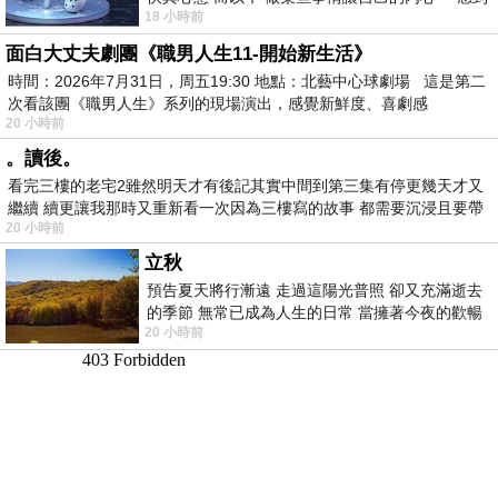
18 小時前
愉快。
面白大丈夫劇團《職男人生11-開始新生活》
時間：2026年7月31日，周五19:30 地點：北藝中心球劇場 這是第二
次看該團《職男人生》系列的現場演出，感覺新鮮度、喜劇感
20 小時前
。讀後。
看完三樓的老宅2雖然明天才有後記其實中間到第三集有停更幾天才又
繼續 續更讓我那時又重新看一次因為三樓寫的故事 都需要沉浸且要帶
20 小時前
有
立秋
預告夏天將行漸遠 走過這陽光普照 卻又充滿逝去
的季節 無常已成為人生的日常 當擁著今夜的歡暢
20 小時前
舒心 轉眼驟成昨日 而明晨 太陽