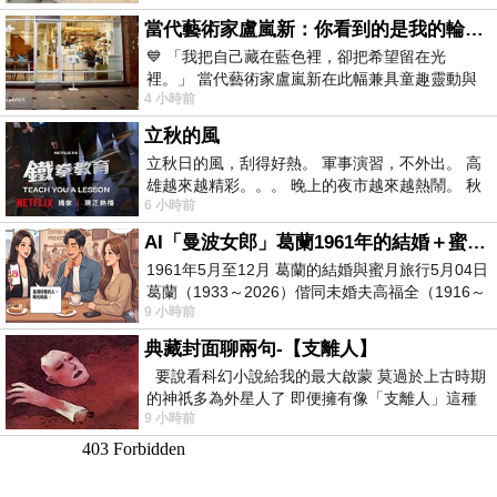
當代藝術家盧嵐新：你看到的是我的輪廓，還是你的故事？——藏在藍色裡的希望與光
💙 「我把自己藏在藍色裡，卻把希望留在光
裡。」 當代藝術家盧嵐新在此幅兼具童趣靈動與
4 小時前
抽象韻味的新作中，用湛藍的羽翼般色塊包覆著
立秋的風
立秋日的風，刮得好熱。 軍事演習，不外出。 高
雄越來越精彩。。。 晚上的夜市越來越熱鬧。 秋
6 小時前
天的風刮得很熱 夜遊消暑熱。。。
AI「曼波女郎」葛蘭1961年的結婚＋蜜月旅行 #戀上老電影 #葛蘭 #粟子
1961年5月至12月 葛蘭的結婚與蜜月旅行5月04日
葛蘭（1933～2026）偕同未婚夫高福全（1916～
9 小時前
2004）乘郵輪赴倫敦6月15日於英國倫敦St.S
典藏封面聊兩句-【支離人】
要說看科幻小說給我的最大啟蒙 莫過於上古時期
的神祇多為外星人了 即便擁有像「支離人」這種
9 小時前
驚世駭俗的神通法門 也未必讀