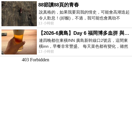
88節讀88頁的青春
說真格的，如果我要寫我的情史，可能會高潮迭起
令人歎息！(好酸)，不過，我可能也會萬劫不
13 小時前
復...，每天跪鍵盤還是被判了花心的罪
【2026-6廣島】Day 6 福岡博多血拼 與機場接送少年司機深夜對談
連四晚都住東橫INN 廣島新幹線口2號店，這間東
橫inn，早餐非常豐盛。 每天菜色都有變化，雖然
13 小時前
看到工作人員拿出料理包加熱，但