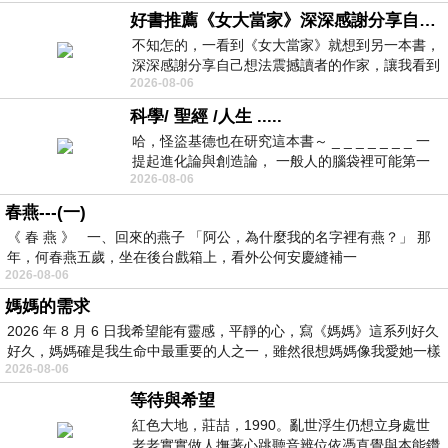
好書推薦《女大當家》深深感謝分享自己想法震撼讀者的作家，讓我看到不同樣貌的家庭！
不知怎的，一看到《女大當家》就想到另一本書，
深深感謝分享自己想法震撼讀者的作家，讓我看到
2026-08-06
不同樣貌的家庭！ 《女大
科學/ 聖經 /人生 .....
哈，怪盜基德也在研究這本書～ _ _ _ _ _ _ _ 一
提起進化論與創造論， 一般人的腦袋裡可能第一
2026-08-06
時間就有「 進化論很科
春燕---(一)
《 春 燕 》 一、回來的燕子 「阿公，為什麼我的名字裡有燕？」 那
年，何春燕五歲，坐在後台戲箱上，看外公何安慶縫補一
2026-08-06
媽媽的需求
2026 年 8 月 6 日我希望能有靈感，平靜的心，寫《媽媽》這系列好久
好久，媽媽確是我生命中最重要的人之一，雖然很想媽媽像我愛她一樣
2026-08-06
等待與希望
紅色大地，莊喆，1990。亂世浮生仍想立身處世
老老實實做人撫著心跳聽音辨位依憑直覺與本能鑽