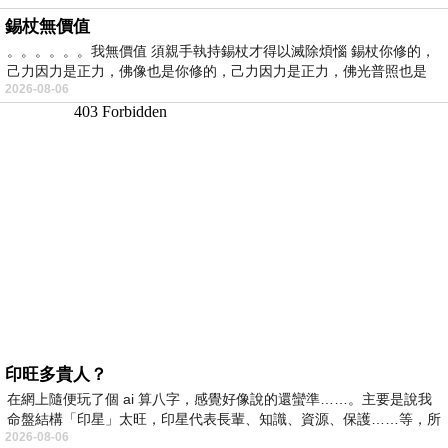
錫杖無價值
。。。。。。我無價值 須親手執持錫杖才得以滅除煩惱 錫杖你修的，
己力因力是正力，佛像也是你修的，己力因力是正力，佛光普照也是
2026-08-06
印旺多貴人？
在網上隨便玩了個 ai 算八字，感覺好像說的還蠻準……。主要是說我
命盤結構「印星」太旺，印星代表長輩、知識、資源、保護……等，所
2026-08-06