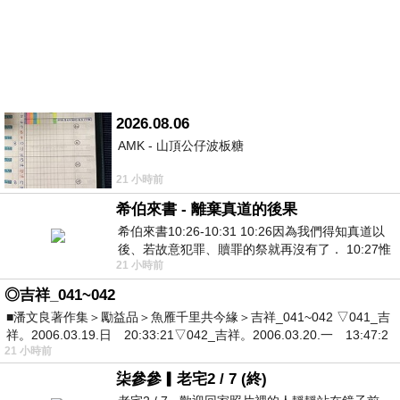
2026.08.06
AMK - 山頂公仔波板糖
21 小時前
希伯來書 - 離棄真道的後果
希伯來書10:26-10:31 10:26因為我們得知真道以
後、若故意犯罪、贖罪的祭就再沒有了． 10:27惟
21 小時前
有戰懼等候審判和那燒滅眾敵人的烈火
◎吉祥_041~042
■潘文良著作集＞勵益品＞魚雁千里共今緣＞吉祥_041~042 ▽041_吉
祥。2006.03.19.日 20:33:21▽042_吉祥。2006.03.20.一 13:47:2
21 小時前
柒參參▎老宅2 / 7 (終)