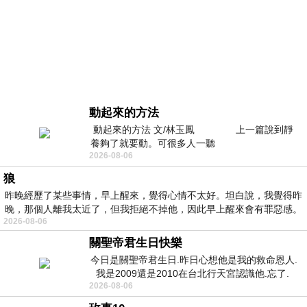
動起來的方法
動起來的方法 文/林玉鳳 上一篇說到靜
養夠了就要動。可很多人一聽
2026-08-06
狼
昨晚經歷了某些事情，早上醒來，覺得心情不太好。坦白說，我覺得昨
晚，那個人離我太近了，但我拒絕不掉他，因此早上醒來會有罪惡感。
2026-08-06
關聖帝君生日快樂
今日是關聖帝君生日.昨日心想他是我的救命恩人.
我是2009還是2010在台北行天宮認識他.忘了.
2026-08-06
一個奇摩交友的網友學