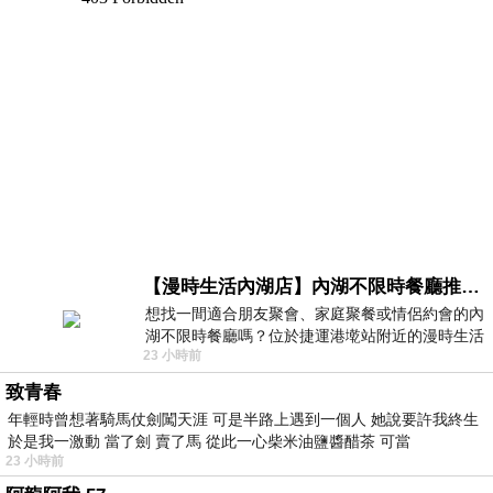
【漫時生活內湖店】內湖不限時餐廳推薦｜捷運港墘站美食，聚餐、約會、家庭聚會首選，正餐甜點一次滿足
想找一間適合朋友聚會、家庭聚餐或情侶約會的內
湖不限時餐廳嗎？位於捷運港墘站附近的漫時生活
23 小時前
內湖店，從捷運站步行約4分鐘即可抵
致青春
年輕時曾想著騎馬仗劍闖天涯 可是半路上遇到一個人 她說要許我終生
於是我一激動 當了劍 賣了馬 從此一心柴米油鹽醬醋茶 可當
23 小時前