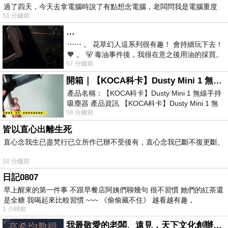
過了四天，今天去拿電腦時說了有點想念電腦，老闆問我是電腦重度
51 分鐘前
…
⋯⋯ 。 花草幻人這系列很有趣！ 會持續玩下去！
🧡 。 🐻 毒油事件後，我很在意之後用油的採買。
57 分鐘前
前天購買了我之前就很愛
開箱｜【KOCA科卡】Dusty Mini 1 無線手持吸塵器
產品名稱：【KOCA科卡】Dusty Mini 1 無線手持
吸塵器 產品資訊 【KOCA科卡】Dusty Mini 1 無
58 分鐘前
線手持吸塵器評語： 能吸、能吹兼具兩
皆以直心出離生死
直心念我生已盡梵行已立所作已辦不受後有，直心念我已斷不復更斷。
58 分鐘前
日記0807
早上醒來的第一件事 不跟早餐店阿姨們聊幾句 很不習慣 她們的紅茶還
是全糖 我喝起來比較習慣 ~~~ 《偷偷藏不住》 越看越有趣，
1 小時前
我最敬愛的老闆、遠見．天下文化創辦人高希均教授