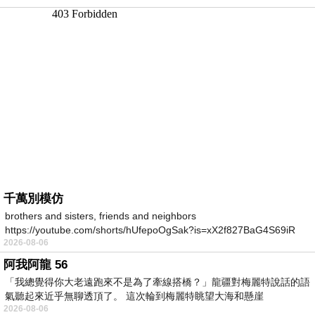
千萬別模仿
brothers and sisters, friends and neighbors
https://youtube.com/shorts/hUfepoOgSak?is=xX2f827BaG4S69iR
2026-08-06
https
阿我阿龍 56
「我總覺得你大老遠跑來不是為了牽線搭橋？」龍疆對梅麗特說話的語
氣聽起來近乎無聊透頂了。 這次輪到梅麗特眺望大海和懸崖
2026-08-06