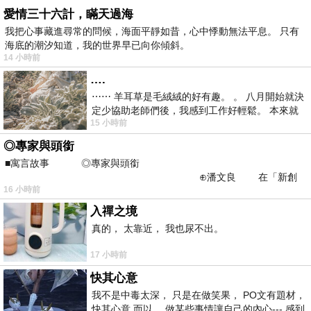
愛情三十六計，瞞天過海
我把心事藏進尋常的問候，海面平靜如昔，心中悸動無法平息。 只有
海底的潮汐知道，我的世界早已向你傾斜。
14 小時前
….
⋯⋯ 羊耳草是毛絨絨的好有趣。 。 八月開始就決
定少協助老師們後，我感到工作好輕鬆。 本來就
15 小時前
不是我的工作啊。 真
◎專家與頭銜
■寓言故事 ◎專家與頭銜
⊕潘文良 在「新創
16 小時前
之谷」裡——
入禪之境
真的， 太靠近， 我也尿不出。
17 小時前
快其心意
我不是中毒太深， 只是在做笑果， PO文有題材，
快其心意 而以， 做某些事情讓自己的內心--- 感到