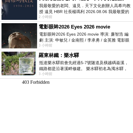
我最敬愛的老闆、遠見．天下文化創辦人高希均教
授 遠見 HBR 社長楊瑪利 2026.08.06 我最敬愛的
2 小時前
老闆、遠見．天下文化創辦人高希均教
電影眼眸2026 Eyes 2026 movie
電影眼眸2026 Eyes 2026 movie 導演: 廉智浩 編
劇 主演: 申敏兒 / 金南熙 / 李承勇 / 金英雅 電影眼
3 小時前
眸2026描述攝影師徐珍因遺
羅東林鐵：樂水驛
抵達樂水驛前會先經過5-7號隧道及橫越碼崙溪，
鐵路都是沿著溪畔修建。 樂水驛初名為濁水驛，
3 小時前
但因與臺鐵集集線車站同名，於1953