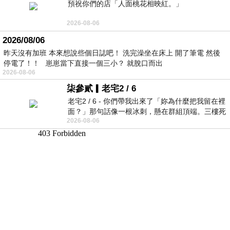
預祝你們的店「人面桃花相映紅。」
2026-08-06
2026/08/06
昨天沒有加班 本來想說些個日誌吧！ 洗完澡坐在床上 開了筆電 然後
停電了！！ 崽崽當下直接一個三小？ 就脫口而出
2026-08-06
柒參貳▎老宅2 / 6
老宅2 / 6 - 你們帶我出來了「妳為什麼把我留在裡
面？」那句話像一根冰刺，懸在群組頂端。三樓死
2026-08-06
死盯著照片裡的人。那個人確實站在