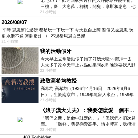
老宅2 / 7 - 歡迎回家照片裡的人靜靜站在鏡子前。
三樓，廄，大崽蕥，柳橘，閆兒，摩斯和崽崽，七
21 小時前
個人整整齊齊地站在鏡框之外，如同
2026/08/07
平時 崽崽幫忙過磅 都是玩一下玩一下 今天親自上陣 整個又被崽崽 玩
到水泄不通 塞到爆炸 / 不過從崽崽自己親
21 小時前
我的活動假牙
今天早上去拿活動假了拖了好幾天囉~~禮拜一去
人太多了改今天早上八點結果阿姊昨晚說要我八點
22 小時前
去西螺農會~回到莿桐都8點半多了
致敬高希均教授
高希均 高希均（1936年4月16日—2026年8月6
日），生於南京市，1949年隨家人來台，1959年
23 小時前
赴美深造並取得經濟發展博士學位。曾任
《娘子漢大丈夫》：我要怎麼愛一個不存在的人？
「我們之間，是命中註定的。」「但我們才初次見
面。」「聽好，我是戀愛高手、情史豐富，我很清
23 小時前
楚這種感覺，你我之間的那種感覺，現