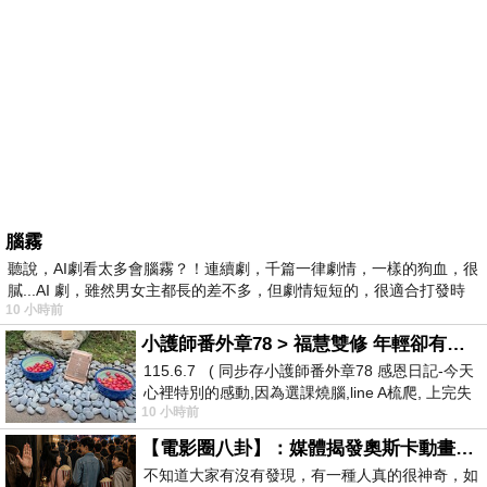
腦霧
聽說，AI劇看太多會腦霧？！連續劇，千篇一律劇情，一樣的狗血，很
膩...AI 劇，雖然男女主都長的差不多，但劇情短短的，很適合打發時
10 小時前
小護師番外章78 > 福慧雙修 年輕卻有個老靈魂 ㄑ金剛經〉podcast
115.6.7 ( 同步存小護師番外章78 感恩日記-今天
心裡特別的感動,因為選課燒腦,line A梳爬, 上完失
10 小時前
智課的她,特來傾
【電影圈八卦】：媒體揭發奧斯卡動畫項目投票醜聞！好萊塢為什麼看不起動畫電影？
不知道大家有沒有發現，有一種人真的很神奇，如