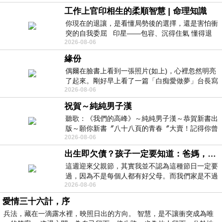
工作上官印相生的柔順智慧 | 命理知識
你現在的退讓，是看懂局勢後的選擇，還是害怕衝
突的自我委屈 印星——包容、沉得住氣 懂得退
2026-08-06
一步觀察，不會
緣份
偶爾在臉書上看到一張照片(如上)，心裡忽然明亮
了起來。剛好早上看了一篇「白痴愛做夢」台長寫
2026-08-06
的貼文，在回顧年輕時瘋狂愛上
祝賀～純純男子漢
聽歌：《我們的高峰》～純純男子漢～恭賀新書出
版～願你新書〞八十八頁的青春〞大賣！記得你曾
2026-08-06
經在我的版留言…「好讚的圖^^感覺大家
出生即欠債？孩子一定要知道：爸媽，其實我不欠你們
這週迎來父親節，其實我並不認為這種節日一定要
過，因為不是每個人都有好父母。而我們家是不過
2026-08-06
節的，平時也沒什麼儀式感，生活趨近冷
愛情三十六計，序
兵法，藏在一滴露水裡，映照日出的方向。 智慧，是不讓衝突成為唯