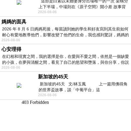
這部是白素以未婚妻身分出場唯一的一次 架構分
上下半場，中場則在《原子空間》開小差 故事背
2026-08-06
景影射西藏境外流亡 地下組織
媽媽的面具
2026 年 8 月 6 日媽媽死後，每當讀到她的學生和好友寫到其生前如何
耐心有愛地教導他們，影響改變了他們的生命，我也感到驚訝，媽媽的
2026-08-06
心安理得
在幻相和現實之間，我的選擇是你，在愛與不愛之間，依然是一個缺愛
的小孩，在夢與清醒之間，看見了自己的慾望和墮落，與你分享，你説
2026-08-06
新加坡的45天
新加坡的45天 文/林玉鳳 上一篇用佛得角
的世界盃故事，談「中葡平台」這
2026-08-06