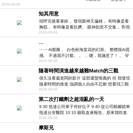
2026-08-06
仞的懸崖上，有一座遮天蔽
知其用意
招呼完後看著妳， 發現眼神又偏移， 有時像是看
胸肌， 有時像是看肚臍。 眼神刻意不交集， 對視
2026-08-06
視線不對齊， 讓我很難不
…
⋯⋯ Ai製圖 。 白色秋海棠花的幻形。 整體很Ai質
感。 不過我不討厭。 。 ... 嗯，我滿意了！ 。 🐻
2026-08-06
昨中
隨著時間演進越來越難Match的三觀
很久沒看葳老闆的影片 這部還蠻推薦的 但 我發現
隨著時間的推進 強調個人自由不忍耐 想要找三觀
2026-08-06
接近的不要說對象 連朋友都超
第二次打鐵劑之超混亂的一天
9:30 抵達公司車子停好位子 9:40 從公司騎腳踏車
抵達台安醫院 10:10 聽取血液報告。原來我吃進
2026-08-06
去的 B12 彌可保並非沒有吸收而是超
摩斯兄