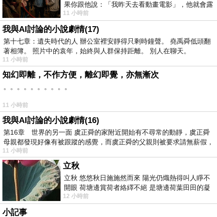
果你跟他說：「我昨天去看動畫電影」，他就會露
11 小時前
出一種慈祥的微笑，然後問你是不是陪小
我與AI討論的小說劇情(17)
第十七章：遺失時代的人 辦公室裡安靜得只剩時鐘聲。 堯禹舜低頭翻
著相簿。 照片中的袁年，始終與人群保持距離。 別人在聊天。
11 小時前
知幻即離，不作方便，離幻即覺，亦無漸次
。。。。。。。。。。
11 小時前
我與AI討論的小說劇情(16)
第16章 世界的另一面 虞正舜的家附近開始有不尋常的動靜，虞正舜
母親都發現好像有被跟蹤的感覺，而虞正舜的父親則被要求請無薪假，
11 小時前
立秋
立秋 悠悠秋日施施然而來 陽光仍熾熱得叫人睜不
開眼 荷塘邊賞荷者絡繹不絕 是塘邊荷葉田田的凝
12 小時前
望 風中飄逸的是映日荷花別樣紅
小記事