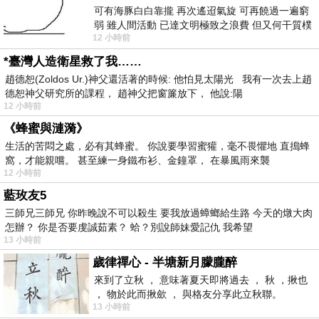
可有海豚白白靠攏 再次遙迢氣旋 可再饒過一遍窮
弱 雖人間活動 已達文明極致之浪費 但又何干質樸
12 小時前
者 只能白白陪葬
*臺灣人造衛星救了我……
趙德恕(Zoldos Ur.)神父還活著的時候: 他怕見太陽光 我有一次去上趙
德恕神父研究所的課程， 趙神父把窗簾放下， 他說:陽
12 小時前
《蜂蜜與漣漪》
生活的苦悶之處，必有其蜂蜜。 你說要學習蜜獾，毫不畏懼地 直搗蜂
窩，才能親嚐。 甚至練一身鐵布衫、金鐘罩， 在暴風雨來襲
12 小時前
藍玫友5
三師兄三師兄 你昨晚說不可以殺生 要我放過蟑螂給生路 今天的燉大肉
怎辦？ 你是否要虔誠茹素？ 蛤？別說師妹愛記仇 我希望
13 小時前
歲律禪心 - 半塘新月朦朧醉
來到了立秋 ， 意味著夏天即將過去 ， 秋 ，揪也
， 物於此而揪歛 ， 與格友分享此立秋聯。
13 小時前