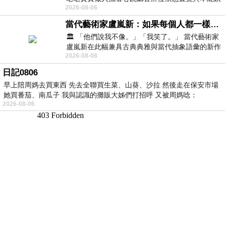
2026-08-06
向裂隙的亮處探索另一個心聲另一個共鳴的
當代藝術家盧嵐新：如果每個人都一樣，這世界該有多無聊？
🏛️ 「他們說我不像。」「我笑了。」 當代藝術家
盧嵐新在此幅兼具古典典雅與當代抽象語彙的新作
2026-08-06
中，以沈靜的藍色空間為背景，描繪了
日記0806
早上陪周媽去買東西 先去全聯買生菜、山葵、沙拉 然後走在保安市場
她買番茄、南瓜子 我與認識的攤販大姊們打招呼 又被周媽唸：
2026-08-06