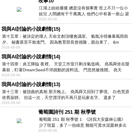
玫事10
江湖上紛紛擾擾 總是沒有個事實 世上不只一位小
娃兒 人間總有千千萬萬人 他們心中有著一座山 梁
2026-08-06
山佛山泰華衡恆嵩 一山之高
我與AI討論的小說劇情(15)
第十五章：被決定的壞人 天命文創頂樓會議室。 氣氛冷得像暴風雨前
夕。 秘書甚至不敢進門。 因為教育部長曾德隆，親自來了。 &m
2026-08-06
我與AI討論的小說劇情(14)
第十四章：炎王降臨 夜裡。 天堂工作室只剩冷氣低鳴。 堯禹舜坐在螢
幕前，盯著DreamSeed不停跳動的資料流。 門忽然被推開。 堯天
2026-08-06
我與AI討論的小說劇情(13)
第十三章：被扭曲的真相 那天晚上。 堯禹舜又回到了夢境。 白色荒原
依舊寂靜。 但這一次，天空漂浮的不再只是玩家名字。 還多了
2026-08-06
葡萄園詩刊 251 期 秋季號
葡萄園 251 期 秋季號 1 《詩寫大安森林公園》
少了喧囂，多了一份綠意 難能可貴水泥叢林多出
2026-08-06
一