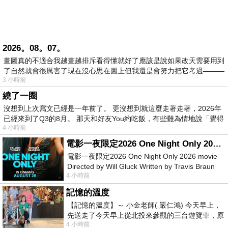
2026。08。07。
畫圖真的不適合我越畫越排斥看得懂就好了應該是說如果改天需要用到
了自然就會很厲害了現在沒心思在圖上但我還是會努力把它考過———
3 小時前
繞了一圈
沒想到上次寫文已經是一年前了。 更沒想到就這麼走著走著，2026年
已經來到了Q3的8月。 那天和好友You約吃飯，有些難為情地說「覺得
4 小時前
電影一夜限定2026 One Night Only 2026 movie
電影一夜限定2026 One Night Only 2026 movie
Directed by Will Gluck Written by Travis Braun
4 小時前
Starring Monica Barbaro
記憶的溫度
【記憶的溫度】～ 小金老師( 嚴仁鴻) 今天早上，
先送走了今天早上從北投來參觀的三台遊覽車，原
4 小時前
以為展場已經差不多要安靜下來，卻發