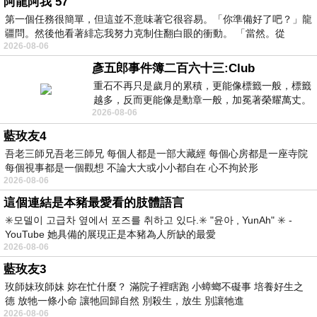
阿龍阿我 57
第一個任務很簡單，但這並不意味著它很容易。「你準備好了吧？」龍
疆問。然後他看著緋忘我努力克制住翻白眼的衝動。 「當然。從
2026-08-06
彥五郎事件簿二百六十三:Club
重石不再只是歲月的累積，更能像標籤一般，標籤
越多，反而更能像是勳章一般，加冕著榮耀萬丈。
2026-08-06
習慣一如縱容，成了再難輕輕放下的罪證
藍玫友4
吾老三師兄吾老三師兄 每個人都是一部大藏經 每個心房都是一座寺院
每個視事都是一個觀想 不論大大或小小都自在 心不拘於形
2026-08-06
這個連結是本豬最愛看的肢體語言
✳️모델이 고급차 옆에서 포즈를 취하고 있다.✳️ "윤아 , YunAh" ✳️ -
YouTube 她具備的展現正是本豬為人所缺的最愛
2026-08-06
藍玫友3
玫師妹玫師妹 妳在忙什麼？ 滿院子裡瞎跑 小蟑螂不礙事 培養好生之
德 放牠一條小命 讓牠回歸自然 別殺生，放生 別讓牠進
2026-08-06